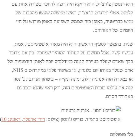
הוא וינסטון צ’רצ’יל, הוא דווקא היה רוצה להיזכר בשורה אחת עם
קלמנט אטלי ומרגרט ת’אצ’ר, ראשי ממשלה שעשו מהפכות של
ממש בבריטניה, באופן כזה שממש השפיעה באופן מורגש על חיי
היומיום של האזרחים.
שנית, בהמשך לסעיף הראשון, הוא היה מאוד אופטימיסטי. אמת,
עכשיו קשה, אבל תחשבו על העתיד המזהיר שמחכה. בין אם מדובר
בכך שאדם שנולד בעיירה קטנה במידלנדס יזכה לאותן הזדמנויות של
אדם שנולד באותו יום בלונדון, או בשיפור פלאי במתרחש ב-NHS,
או במקרה הזה אנרגיה זולה, זמינה ונקייה – ביטחון אנרגטי. ג’ונסון
קנה את עולמו בזכות האופטימיזם הזה, ורק ראוי שהוא יככב גם
באקורד הסיום.
אופטימיסט כתמיד. בוריס ג’ונסון (צילום:
רורי ארנולד, דאונינג 10
)
בלי פופוליזם