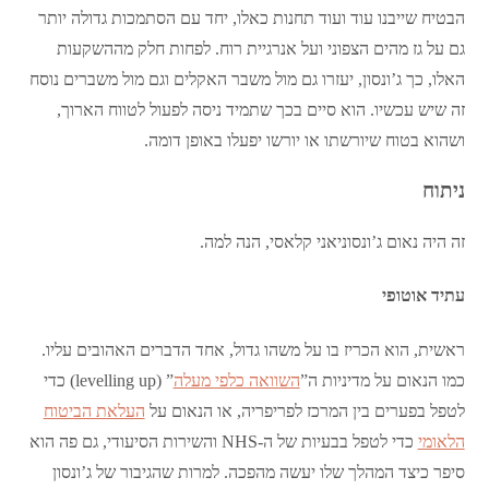
הבטיח שייבנו עוד ועוד תחנות כאלו, יחד עם הסתמכות גדולה יותר
גם על גז מהים הצפוני ועל אנרגיית רוח. לפחות חלק מההשקעות
האלו, כך ג’ונסון, יעזרו גם מול משבר האקלים וגם מול משברים נוסח
זה שיש עכשיו. הוא סיים בכך שתמיד ניסה לפעול לטווח הארוך,
ושהוא בטוח שיורשתו או יורשו יפעלו באופן דומה.
ניתוח
זה היה נאום ג’ונסוניאני קלאסי, הנה למה.
עתיד אוטופי
ראשית, הוא הכריז בו על משהו גדול, אחד הדברים האהובים עליו.
כמו הנאום על מדיניות ה”
השוואה כלפי מעלה
” (levelling up) כדי
לטפל בפערים בין המרכז לפריפריה, או הנאום על
העלאת הביטוח
הלאומי
כדי לטפל בבעיות של ה-NHS והשירות הסיעודי, גם פה הוא
סיפר כיצד המהלך שלו יעשה מהפכה. למרות שהגיבור של ג’ונסון