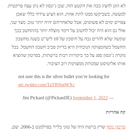
לא הוגן להציג ככה את הקטע הזה, שכן ג’ונסון לא נתן עצה פרקטית.
למעשה, כשביקשו ממנו לתת אחת, הוא הציע עידוד כללי שאכן
צפויים ימים לא פשוטים, אבל שלאחריהם יהיה יותר טוב. מצד שני,
אולי גם הוא היה יכול לחשוב על דימוי מוצלח יותר בהתחשב בכך
שקשה שלא להרים גבה על חיסכון של 10 ליש”ט בשנה מחשבון
החשמל כשהמצוקה הנוכחית היא בדיוק סביב חשבון החשמל. בכל
מקרה ג’ונסון ספג על כך ביקורות רבות ברשתות, בסרטון שהוציא
אותו אליטיסט שמנותק ממצוקות רוב הציבור.
not sure this is the silver bullet you’re looking for
pic.twitter.com/TaTBNntWXc
September 1, 2022
— Jim Pickard (@PickardJE)
קח אחריות
סרטון נוסף
שרץ ברשת היה של טוני בלייר בפרלמנט ב-2006. שם,