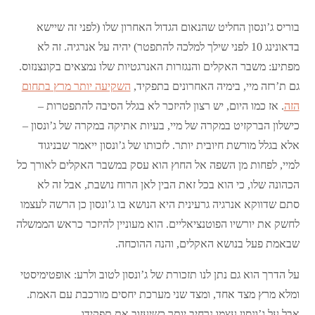
בוריס ג’ונסון החליט שהנאום הגדול האחרון שלו (לפני זה שיישא
בדאונינג 10 לפני שילך למלכה להתפטר) יהיה על אנרגיה. זה לא
מפתיע: משבר האקלים והנגזרות האנרגטיות שלו נמצאים בקונצנזוס.
גם ת’רזה מיי, בימיה האחרונים בתפקיד,
השקיעה יותר מרץ בתחום
הזה
. אז כמו היום, יש רצון להיזכר לא בגלל הסיבה להתפטרות –
כישלון הברקזיט במקרה של מיי, בעיות אתיקה במקרה של ג’ונסון –
אלא בגלל מורשת חיובית יותר. לזכותו של ג’ונסון ייאמר שבניגוד
למיי, לפחות מן השפה אל החוץ הוא עסק במשבר האקלים לאורך כל
הכהונה שלו, כי הוא בכל זאת הבין לאן הרוח נושבת, אבל זה לא
סתם שדווקא אנרגיה גרעינית היא הנושא בו ג’ונסון כן הרשה לעצמו
לחשק את יורשיו הפוטנציאליים. הוא מעוניין להיזכר כראש הממשלה
שבאמת פעל בנושא האקלים, והנה ההוכחה.
על הדרך הוא גם נתן לנו תזכורת של ג’ונסון לטוב ולרע: אופטימיסטי
ומלא מרץ מצד אחד, ומצד שני מערכת יחסים מורכבת עם האמת.
אבל על ג’ונסון עצמו נרחיב יותר כשיעזוב את תפקידו.