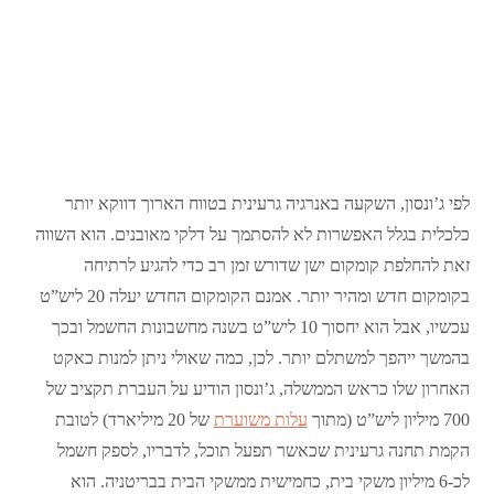
לפי ג’ונסון, השקעה באנרגיה גרעינית בטווח הארוך דווקא יותר
כלכלית בגלל האפשרות לא להסתמך על דלקי מאובנים. הוא השווה
זאת להחלפת קומקום ישן שדורש זמן רב כדי להגיע לרתיחה
בקומקום חדש ומהיר יותר. אמנם הקומקום החדש יעלה 20 ליש”ט
עכשיו, אבל הוא יחסוך 10 ליש”ט בשנה מחשבונות החשמל ובכך
בהמשך ייהפך למשתלם יותר. לכן, כמה שאולי ניתן למנות כאקט
האחרון שלו כראש הממשלה, ג’ונסון הודיע על העברת תקציב של
700 מיליון ליש”ט (מתוך
עלות משוערת
של 20 מיליארד) לטובת
הקמת תחנה גרעינית שכאשר תפעל תוכל, לדבריו, לספק חשמל
לכ-6 מיליון משקי בית, כחמישית ממשקי הבית בבריטניה. הוא