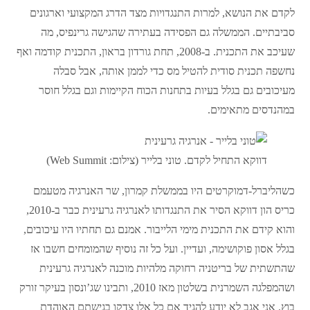
לקדם את הנושא, למרות התנגדויות מצד הדרג המקצועי וארגונים
סביבתיים. הממשלה גם הפסידה בעתירה שהגישה גרינפיס, מה
שעיכב את התכנית. ב-2008, תחת גורדון בראון, התכנית קודמה ואף
נחשפה תכנית סודית להטיל מס כדי לממן אותה, אבל סבלה
מעיכובים גם בגלל בעיות בתחנות הכוח הקיימות וגם בגלל חוסר
במהנדסים מתאימים.
דווקא התחיל לקדם. טוני בלייר (צילום: Web Summit)
כשהליברל-דמוקרטים היו בממשלת קמרון, שר האנרגיה מטעמם
כריס הון דווקא הסיר את התנגדותו לאנרגיה גרעינית כבר ב-2010,
והוא קידם את התכנית מימי הלייבור. אמנם גם תחתיו היו עיכובים,
בגלל אסון פוקושימה, ועדיין. ועל כל זה נוסיף שהמומחים חשבו אז
שהתשתית של בריטניה רחוקה מלהיות מוכנה לאנרגיה גרעינית
ושהמפלגה השמרנית בשלטון מאז 2010, ותבינו שג’ונסון בעיקר זורק
בוץ. אני אגב לא יודע להגיד אם כל אלו צדקו בגישתם האוהדת