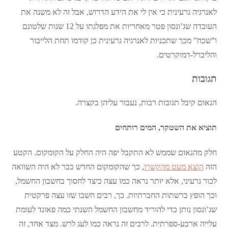
לאנרגיה גרעינית כי אין לי את הידע הדרוש, אבל זה לא משנה את
העובדה שג’ונסון פטר מאחריות את מפלגתו על 12 שנות שלטונם
ו”שכח” מכך שתכניות לאנרגיה גרעינית כן קודמו תחת הלייבור
והליברל-דמוקרטים.
תגובות
הנאום קיבל תגובות רבות, נעבור עליהן בקצרה.
תוציא את השטקר, המים רותחים
חלק מהנאום שממש לא התקבל יפה היה החלק על הקומקום. הקטע
הזה
הוצא מעט מהקשרו
, כך שהקומקום החדש כבר לא היה השוואה
לכור גרעיני, אלא יותר נראה כמו עצה כיצד לחסוך בחשבון החשמל,
וכך הופץ ברשתות החברתיות. כך, רבים חשבו שזו עצה פרקטית
שג’ונסון נותן כדי להוריד מחשבון החשמל השנתי כמה פאונד לעומת
עלייה ארבע-ספרתית. לרבים זה נראה כמו לעג לרש. מצד אחד, זה