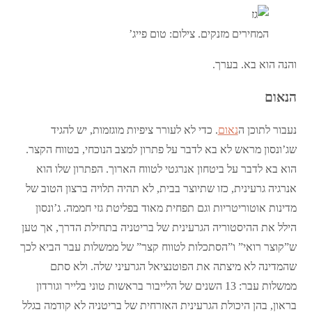
המחירים מזנקים. צילום: טום פייג’
והנה הוא בא. בערך.
הנאום
נעבור לתוכן ה
נאום
. כדי לא לעורר ציפיות מוגזמות, יש להגיד
שג’ונסון מראש לא בא לדבר על פתרון למצב הנוכחי, בטווח הקצר.
הוא בא לדבר על ביטחון אנרגטי לטווח הארוך. הפתרון שלו הוא
אנרגיה גרעינית, כזו שתיוצר בבית, לא תהיה תלויה ברצון הטוב של
מדינות אוטוריטריות וגם תפחית מאוד בפליטת גזי חממה. ג’ונסון
הילל את ההיסטוריה הגרעינית של בריטניה בתחילת הדרך, אך טען
ש”קוצר רואי” ו”הסתכלות לטווח קצר” של ממשלות עבר הביא לכך
שהמדינה לא מיצתה את הפוטנציאל הגרעיני שלה. ולא סתם
ממשלות עבר: 13 השנים של הלייבור בראשות טוני בלייר וגורדון
בראון, בהן היכולת הגרעינית האזרחית של בריטניה לא קודמה בגלל