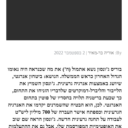
Posted
By:
אוריה בר-מאיר
2 בספטמבר 2022
on
בוריס ג’ונסון נשא אתמול (ה’) את מה שכנראה היה נאומו
הגדול האחרון כראש הממשלה. הנושא: ביטחון אנרגטי,
שיושג באמצעות אנרגיה גרעינית. ג’ונסון השמיץ את
הלייבור והליברל-דמוקרטים שלדבריו הזניחו את התחום,
כך שכעת בריטניה תלויה בחסדיו של פוטין בתחום
האנרגטי. לכן, הוא הבטיח שהשמרנים יקדמו את האנרגיה
הגרעינית וכספתח אישר העברה של 700 מיליון ליש”ט
לעבודה על תחנה גרעינית חדשה. ג’ונסון הראה שם שוב
את האופטימיות המפורסמת שלו, אבל גם את ההתעלמות