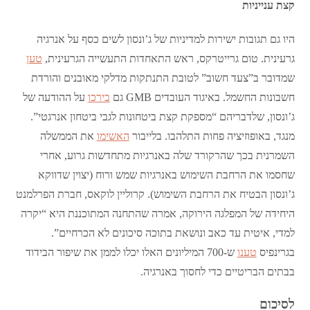
קצת ענייניות
היו גם תגובות ישירות למדיניות של ג’ונסון לשים כסף על אנרגיה
גרעינית. טום גרייטרקס, ראש התאחדות התעשייה הגרעינית,
טען
שמדובר ב”צעד חשוב” לטובת התנתקות מדלקי מאובנים והורדת
חשבונות החשמל. באיגוד העובדים GMB גם
בירכו
על ההודעה של
ג’ונסון, שלדבריהם “מספקת קצת ביטחונות לגבי ביטחון אנרגטי”.
מנגד, באופוזיציה פחות התלהבו. בלייבור
האשימו
את הממשלה
השמרנית בכך שהרקורד שלה באנרגיות מתחדשות גרוע, אחרי
שחסמו את הרחבת השימוש באנרגיות שמש ורוח (יצוין שדווקא
ג’ונסון הבטיח את הרחבת השימוש). קרוליין לוקאס, חברת הפרלמנט
היחידה של המפלגה הירוקה, אמרה שהתחנה המתוכננת היא “יקרה
למדי, איטית עד כאב ונושאת בתוכה סיכונים לא הכרחיים”.
בגרינפיס
טענו
ש-700 המיליונים האלו יכלו לממן את שיפור הבידוד
בבתים הבריטיים כדי לחסוך באנרגיה.
לסיכום