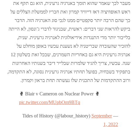
מעבר לכך שאמר שהוא תומך באנרגיה גרעינית, הוא גם תקף את
ראש האופוזיציה דאז דייוויד קמרון ואת חבריו לממשלת הצללים על
כך שהם הרבה יותר סקפטיים ממנו לגבי סוג האנרגיה הזה. הדבר
ביקש להראות שני דברים: ראשית, שבניגוד לדברי ג’ונסון, לא הייתה
בלייבור יותר מדי התנגדות אידיאולוגית לאנרגיה גרעינית. שנית,
להזכיר שהעובדה שבריטניה לא נשענת עכשיו באופן מוחלט על
אנרגיה גרעינית היא גם באחריות השמרנים, שבכל זאת בשלטון 12
שנה. עכשיו, צריך להגיד שלמרות שבלייר דיבר בשנותיו האחרונות
בתפקיד בשבחיה, בפועל תחתיו אנרגיה גרעינית נסוגה, לא התקדמה,
ורוב ההתקדמות של התכנית שלו נעשתה תחת בראון וקמרון.
🥊 Blair v Cameron on Nuclear Power 🥊
pic.twitter.com/MUpbOm9BTq
September
— Tides of History (@labour_history)
1, 2022