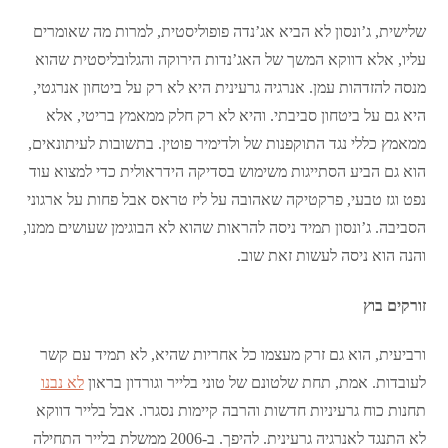
שלישית, ג’ונסון לא הביא אג’נדה פופוליסטית, למרות מה שאומרים
עליו, אלא דווקא המשך של האג’נדות הירוקה והגלובליסטית שהוא
מנסה להזדהות עמן. אנרגיה גרעינית היא לא רק על ביטחון אנרגטי,
היא גם על ביטחון סביבתי. והיא לא רק חלק ממאמץ בריטי, אלא
ממאמץ כללי נגד התוקפנות של ולדימיר פוטין. בתשובות לעיתונאים,
הוא גם הביע הסתייגות משימוש בסדיקה הידראולית כדי למצוא עוד
נפט וגז טבעי, פרקטיקה שאהובה על ליז טראס אבל פחות על ארגוני
הסביבה. ג’ונסון תמיד ניסה להראות שהוא לא הבוגימן שעושים ממנו,
והנה הוא ניסה לעשות זאת שוב.
זורקים בוץ
ורביעית, הוא גם זרק מעצמו כל אחריות שהיא, לא תמיד עם קשר
לעובדות. אמת, תחת שלטונם של טוני בלייר וגורדון בראון
לא נבנו
תחנות כוח גרעיניות חדשות והרבה קיימות נסגרו. אבל בלייר דווקא
לא התנגד לאנרגיה גרעינית. להיפך. ב-2006 ממשלת בלייר התחילה