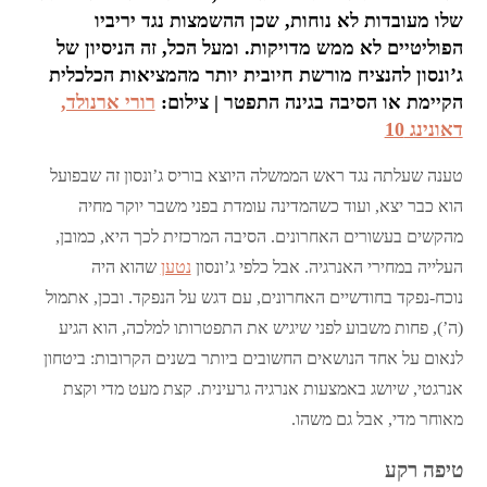
שלו מעובדות לא נוחות, שכן ההשמצות נגד יריביו
הפוליטיים לא ממש מדויקות. ומעל הכל, זה הניסיון של
ג’ונסון להנציח מורשת חיובית יותר מהמציאות הכלכלית
הקיימת או הסיבה בגינה התפטר | צילום:
רורי ארנולד,
דאונינג 10
טענה שעלתה נגד ראש הממשלה היוצא בוריס ג’ונסון זה שבפועל
הוא כבר יצא, ועוד כשהמדינה עומדת בפני משבר יוקר מחיה
מהקשים בעשורים האחרונים. הסיבה המרכזית לכך היא, כמובן,
העלייה במחירי האנרגיה. אבל כלפי ג’ונסון
נטען
שהוא היה
נוכח-נפקד בחודשיים האחרונים, עם דגש על הנפקד. ובכן, אתמול
(ה’), פחות משבוע לפני שיגיש את התפטרותו למלכה, הוא הגיע
לנאום על אחד הנושאים החשובים ביותר בשנים הקרובות: ביטחון
אנרגטי, שיושג באמצעות אנרגיה גרעינית. קצת מעט מדי וקצת
מאוחר מדי, אבל גם משהו.
טיפה רקע