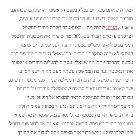
למקרה שאתם מבקרים בבלוג בפעם הראשונה או שסתם שכחתם,
תזכורת קטנה: בשבוע שעבר הרגולטור הבריטי לענייני אנרגיה,
Ofgem,
הודיע
שהחל מה-1 באוקטובר תקרת מחירי החשמל
לצרכנים פרטיים תעלה בכ-80%, מה שיעלה את חשבונות החשמל
הממוצעים לאלפי ליש”ט בשנה. וזה עוד לפני שמזכירים שהמגזר
העסקי לא נהנה מתקרת מחירים, כך שאצלו המחירים קופצים כבר
עכשיו ובהרבה יותר, מה שמאלץ עסקים להעלות מחירים או לסגור
את הבאסטה. עד כה הממשלה עשתה מעט מאוד: ישנו הסיוע
הישיר שניתן למשקי בית ברחבי הממלכה שניתן לפני מספר חודשים,
ושר האוצר נאד’ים זהאווי הבטיח שהממשלה עובדת על תכניות
עבודה אותן תוכל הממשלה הבאה להוציא אל הפועל, ושני
המועמדים להחליף את בוריס ג’ונסון נתנו הבטחות עמומות ולא
ברורות. ביקורת רבה נשמעה על ג’ונסון עצמו, שלמרות מה שנראה
כמו מצב חירום לא ממש הראה נוכחות. הוא גם טס לחופשות בחו”ל,
בזמן שלרבים לא ממש ברור איך מצפים מהם לעבור את החורף.