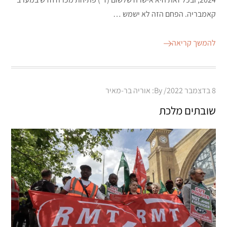
קאמבריה. הפחם הזה לא ישמש …
להמשך קריאה
Posted
8 בדצמבר 2022
By:
אוריה בר-מאיר
on
שובתים מלכת