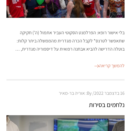
בלי אישור רופא: הפרלמנט הסקוטי העביר אתמול (ה’) חקיקה
שתאפשר לטרנס* לקבל הכרה מגדרית מהממשלה ביתר קלות:
בוטלה הדרישה להביא אבחנה רפואית על דיספוריה מגדרית, …
להמשך קריאה
Posted
16 בדצמבר 2022
By:
אוריה בר-מאיר
on
נלחמים בסירות