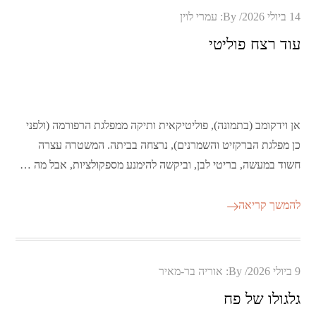
Posted
14 ביולי 2026
By:
עמרי לוין
on
עוד רצח פוליטי
אן וידקומב (בתמונה), פוליטיקאית ותיקה ממפלגת הרפורמה (ולפני
כן מפלגת הברקזיט והשמרנים), נרצחה בביתה. המשטרה עצרה
חשוד במעשה, בריטי לבן, וביקשה להימנע מספקולציות, אבל מה …
להמשך קריאה
Posted
9 ביולי 2026
By:
אוריה בר-מאיר
on
גלגולו של פח