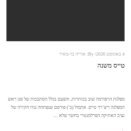
Posted
4 באוגוסט 2026
By:
אוריה בר-מאיר
on
טייס משנה
מפלגת הרפורמה שוב בכותרות, והפעם בגלל הסתבכות של סגן ראש
המפלגה ריצ’רד טייס. אתמול (ב’) פורסם שנפתחה נגדו חקירה של
נציב האתיקה הפרלמנטרי בחשד שלא …