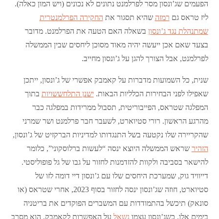
הפעמים שג’ונסון מסר לפרלמנט נתונים לא נכונים (ויש המון כאלה).
ליז טראס גם
רמזה
שהיא תסגור את
החקירה הפרלמנטרית
שמתנהלת נגד ג’ונסון
בשאלה האם הטעה את הפרלמנט. מדובר
בצעד שאם אכן ייעשה יהיה מאוד מסוכן ליחסים שבין הממשלה
לפרלמנט, אבל הצורך להגן על ג’ונסון מחייב.
שנית, כל השמועות מדברות על קאמבק אפשרי של ג’ונסון, ייתכן
שאפילו לפני הבחירות הכלליות הבאות.
ישנן התלחששויות
בתוך
המפלגה שטראס, הפייבוריטית, תסבול ממרידות במפלגה כבר
מהרגע הראשון. רורי סטיוארט, לשעבר חבר פרלמנט ושר שמרני
שהקריירה שלו נקטעה בשל התנגדותו למדיניות הברקזיט של ג’ונסון,
הזהיר
שראש הממשלה היוצא ינסה “לעשות ברלוסקוני”, כלומר
להישאר בסביבה ולקוות להזדמנות לחזור על גבו של גל פופוליסטי.
דייוויד גוק, שמערכת היחסים שלו עם ג’ונסון דיי דומה לזו של
סטיוארט, חוזה שג’ונסון ינסה לחזור בסוף 2023, אחרי שטראס (או
סונאק) תיכשל בהתמודדות עם המשברים הפוקדים את בריטניה
בימים אלו. כשג’ונסון עצמו
נשאל
על האפשרות לקאמבק, הוא מסרב