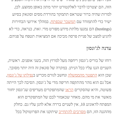
הזה, הם יצטרכו לדבר לאלקטורט יותר מתון באופן ממוצע. לכן,
למרות שהיה ברור שטראס תתמקד בהורדת מסים וסונאק בסיוע
ישיר כדי להתמודד עם
המשבר שבפתח
, במהלך אירועי הבחירות
(hustings) הם נמנעו מלתת מידע מפורט מדי. זאת, כנראה, כדי לא
להגיע למצב של פניית פרסה מביכה אם המציאות תטפח על פניהם.
עדנה לג’ונסון
רוחו של בוריס ג’ונסון ריחפה מעל למרוץ הזה, בשני אופנים. ראשית,
השניים הגנו עליו ככל הניתן. במקרה של סונאק זה היה יותר מסובך,
שכן הוא
התפטר מהממשלה
ונחשב לגורם מכריע ב
נפילתו של ג’ונסון
,
אבל גם הוא נזהר מהתקפה חריפה מדי על ג’ונסון. הסיבה לכך הייתה
פשוטה, והיא שהסקרים
הראו
שהמתפקדים מעדיפים שג’ונסון יחזור
מאשר את מי מהם. מאחר שכאמור לבם של המתפקדים הוא
המפתח לדאונינג 10, אין לשניים בררה אלא להגן עליו גם. כחלק
מההגנה הזו, הם
מסרבים להתחייב
שיתקנו את הפרוטוקול בכל