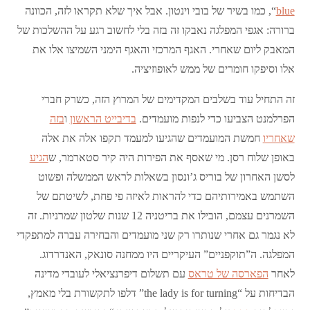
blue
“, כמו בשיר של בובי וינטון. אבל איך שלא תקראו לזה, הכוונה
ברורה: אגפי המפלגה נאבקו זה בזה בלי לחשוב רגע על ההשלכות של
המאבק ליום שאחרי. האגף המרכזי והאגף הימני השמיצו אלו את
אלו וסיפקו חומרים של ממש לאופוזיציה.
זה התחיל עוד בשלבים המקדימים של המרוץ הזה, כשרק חברי
הפרלמנט הצביעו כדי לנפות מועמדים.
בדיבייט הראשון
ו
בזה
שאחריו
חמשת המועמדים שהגיעו למעמד תקפו אלה את אלה
באופן שלוח רסן. מי שאסף את הפירות היה קיר סטארמר, ש
הגיע
לסשן האחרון של בוריס ג’ונסון בשאלות לראש הממשלה ופשוט
השתמש באמירותיהם כדי להראות לאיזה פי פחת, לשיטתם של
השמרנים עצמם, הובילו את בריטניה 12 שנות שלטון שמרניות. זה
לא נגמר גם אחרי שנותרו רק שני מועמדים והבחירה עברה למתפקדי
המפלגה. ה”תוקפניים” העיקריים היו ממחנה סונאק, האנדרדוג.
לאחר
הפארסה של טראס
עם תשלום דיפרנציאלי לעובדי מדינה
הבדיחות על “the lady is for turning” דלפו לתקשורת בלי מאמץ,