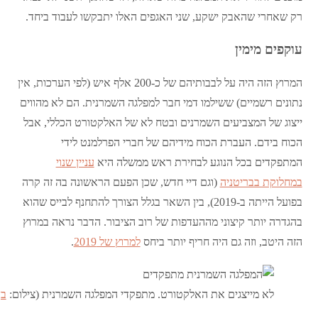
רק שאחרי שהאבק ישקע, שני האגפים האלו יתבקשו לעבוד ביחד.
עוקפים מימין
המרוץ הזה היה על לבבותיהם של כ-200 אלף איש (לפי הערכות, אין
נתונים רשמיים) ששילמו דמי חבר למפלגה השמרנית. הם לא מהווים
ייצוג של המצביעים השמרנים ובטח לא של האלקטורט הכללי, אבל
הכוח בידם. העברת הכוח מידיהם של חברי הפרלמנט לידי
המתפקדים בכל הנוגע לבחירת ראש ממשלה היא
עניין שנוי
במחלוקת בבריטניה
(וגם דיי חדש, שכן הפעם הראשונה בה זה קרה
בפועל הייתה ב-2019), בין השאר בגלל הצורך להתחנף לבייס שהוא
בהגדרה יותר קיצוני מההעדפות של רוב הציבור. הדבר נראה במרוץ
הזה היטב, וזה גם היה חריף יותר ביחס
למרוץ של 2019
.
לא מייצגים את האלקטורט. מתפקדי המפלגה השמרנית (צילום:
בן