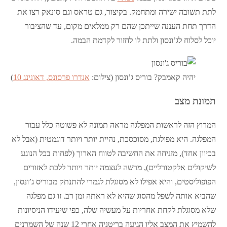
לתת תשובה ישירה ומתחמק. בקיצור, גם טראס וגם סונאק רצו את
הדרך תחת העננה שייתכן שהם רק ממלאים מקום, עד שהציבור
יוכל לסלוח לג’ונסון ולתת לו לחזור לקדמת הבמה.
יהיה קאמבק? בוריס ג’ונסון (צילום:
אנדרו פרסונס, דאונינג 10
)
תמונת מצב
המרוץ הזה לראשות המפלגה מראה תמונה לא פשוטה כלל עבור
המפלגה. היא מפולגת, מסוכסכת, נהיית יותר ויותר דוגמטית (אבל לא
בכיוון אחד), מזניחה את החשיבה לטווח הארוך (לפחות בכל הנוגע
לשיקולים אלקטורליים), מרשה לעצמה יותר ויותר ללכת לאזורים
הפופוליסטים, והיא אפילו לא מסוגלת לגמרי להתנתק מבוריס ג’ונסון,
שהביא אותה לשפל מהסוג שהיא לא ראתה זמן רב. זו גם מפלגה
שלא מסוגלת לקחת אחריות על מעשיה שלה, כפי שיעידו הניסיונות
להשמיץ את המצב אליו הגיעה בריטניה אחרי 12 שנה של השמרנים