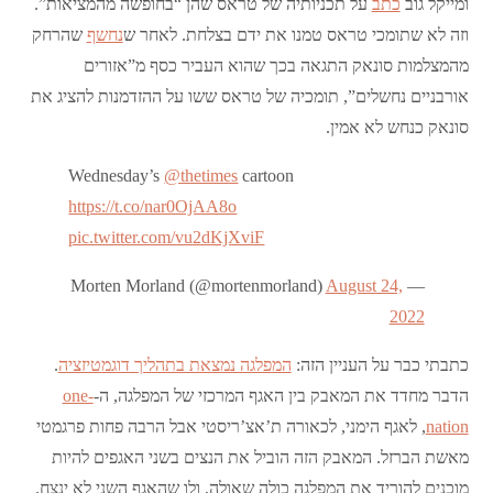
ומייקל גוב
כתב
על תכניותיה של טראס שהן “בחופשה מהמציאות”.
וזה לא שתומכי טראס טמנו את ידם בצלחת. לאחר ש
נחשף
שהרחק
מהמצלמות סונאק התגאה בכך שהוא העביר כסף מ”אזורים
אורבניים נחשלים”, תומכיה של טראס ששו על ההזדמנות להציג את
סונאק כנחש לא אמין.
Wednesday’s ⁦
@thetimes
⁩ cartoon
https://t.co/nar0OjAA8o
pic.twitter.com/vu2dKjXviF
August 24,
— Morten Morland (@mortenmorland)
2022
כתבתי כבר על העניין הזה:
המפלגה נמצאת בתהליך דוגמטיזציה
.
הדבר מחדד את המאבק בין האגף המרכזי של המפלגה, ה-
one-
nation
, לאגף הימני, לכאורה ת’אצ’ריסטי אבל הרבה פחות פרגמטי
מאשת הברזל. המאבק הזה הוביל את הנצים בשני האגפים להיות
מוכנים להוריד את המפלגה כולה שאולה, ולו שהאגף השני לא ינצח.