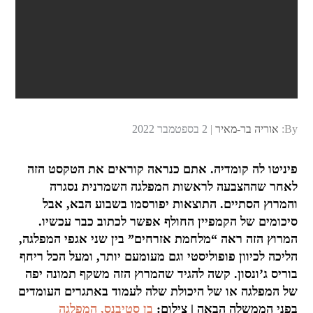
Posted
By:
אוריה בר-מאיר
2 בספטמבר 2022
on
פיניטו לה קומדיה. אתם כנראה קוראים את הטקסט הזה
לאחר שההצבעה לראשות המפלגה השמרנית נסגרה
והמרוץ הסתיים. התוצאות יפורסמו בשבוע הבא, אבל
סיכומים של הקמפיין החולף אפשר לכתוב כבר עכשיו.
המרוץ הזה ראה “מלחמת אזרחים” בין שני אגפי המפלגה,
הליכה לכיוון פופוליסטי וגם מעומעם יותר, ומעל הכל ריחף
בוריס ג’ונסון. קשה להגיד שהמרוץ הזה משקף תמונה יפה
של המפלגה או של היכולת שלה לעמוד באתגרים העומדים
בפני הממשלה הבאה | צילום:
בן סטיבנס, המפלגה