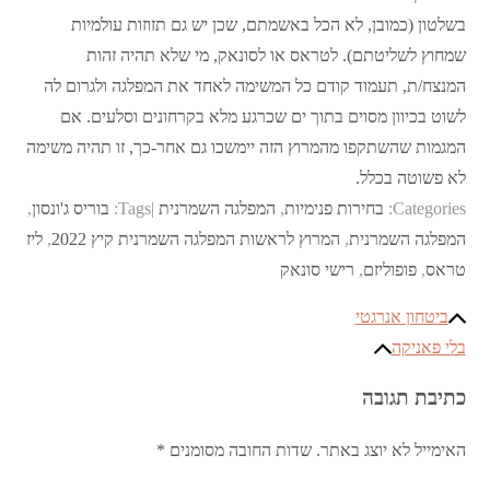
בשלטון (כמובן, לא הכל באשמתם, שכן יש גם תזוזות עולמיות
שמחוץ לשליטתם). לטראס או לסונאק, מי שלא תהיה זהות
המנצח/ת, תעמוד קודם כל המשימה לאחד את המפלגה ולגרום לה
לשוט בכיוון מסוים בתוך ים שכרגע מלא בקרחונים וסלעים. אם
המגמות שהשתקפו מהמרוץ הזה יימשכו גם אחר-כך, זו תהיה משימה
לא פשוטה בכלל.
Categories:
בחירות פנימיות
,
המפלגה השמרנית
Tags:
בוריס ג'ונסון
,
המפלגה השמרנית
,
המרוץ לראשות המפלגה השמרנית קיץ 2022
,
ליז
טראס
,
פופוליזם
,
רישי סונאק
ניווט
ביטחון אנרגטי
בלי פאניקה
כתיבת תגובה
האימייל לא יוצג באתר.
שדות החובה מסומנים
*