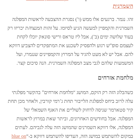
השמרנית
זהו. נגמר. ברגעים אלו ממש (ו’) נסגרת ההצבעה לראשות המפלגה
השמרנית והקמפיין למעשה הגיע לסיומו. על זהות המנצח/ת יכריזו רק
בעוד שלושה ימים (ב’), אבל ליז טראס ורישי סונאק יוכלו לקחת
לעצמם סופ”ש רגוע ולהפסיק לשכנע את המתפקדים להצביע דווקא
להם. אבל יש לא מעט להגיד על המרוץ והקמפיינים שנגמרו, ועל
המשמעות שלהם לגבי מצב המפלגה השמרנית. הנה סיכום קצר.
מלחמת אזרחים
כשהבלוג הזה רק הוקם, המושג “מלחמת אזרחים” בהקשר מפלגתי
עלה לרוב ביחס למפלגת הלייבור תחת ג’רמי קורבין, ולאחר מכן תחת
קיר סטארמר שניסה לדחוק לשוליים את האגף השמאלי של
המפלגה. אבל בחודשים האחרונים, וביתר שאת במרוץ לראשות
המפלגה, אלו דווקא השמרנים שהמושג הזה עלה לגביהם. לעתים
במקום להשתמש במושג הזה, העדיפו להשתמש דווקא ב-“
blue on