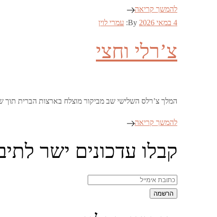
להמשך קריאה
Posted
4 במאי 2026
By:
עמרי לוין
on
צ’רלי וחצי
המלך צ’רלס השלישי שב מביקור מוצלח בארצות הברית תוך 
להמשך קריאה
קבלו עדכונים ישר לתיב