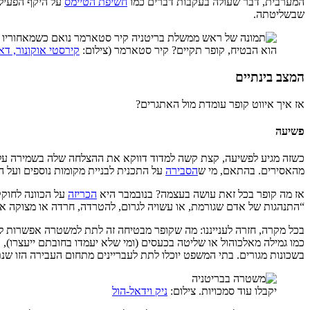
המערבית, דבר שעולה בעקבות דברים כמו
חשיפת הטיימס
על היקף הפעילו
שבשליטתה.
הוא הבטיח, קופר תקיים? קיר סטארמר (צילום:
קירסטי אוקונור, דאוני
המצב בינתיים
אז איך איווט קופר עומדת מול האתגרים?
פשיעה
כשזה מגיע לפשיעה, קצת קשה למדוד דווקא את ההצלחה שלה בשמירה על ה
מהאסירים. בהתאם, מי ש
הסבירה
על התכנית לבניית מקומות נוספים ועל
אז מה קופר בכל זאת עושה בעצמה? בנובמבר היא
הכריזה
על הכוונה לחוקק
“התנהגות של אדם שגורמת, או עשויה לגרום, להטרדה, חרדה או מצוקה אצ
בכל מקרה, חזרה לענייננו: מה שקופר מבטיחה זה לתת למשטרה אפשרות לה
כמו גמילה מאלכוהול או שליטה בכעסים (ומי שלא יעמדו בחובתם ייעצרו)
בשכונות מגורים. בתי המשפט יוכלו לתת לעבריינים מתחום העבירה הזו שנת
יקבלו עוד סמכויות. צילום:
ניק וידאל-הול