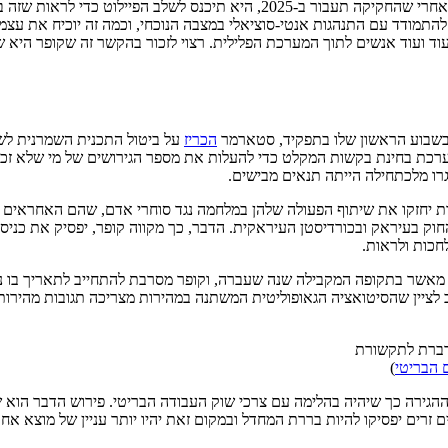
מודד עם התנהגות אנטי-סוציאלי במצבה הנוכחי, וכמה זה יוכיח את עצמו
א עוד ועוד אנשים לתוך המערכת הפלילית. רצוי לזכור בהקשר זה שקופר הי
 בשבוע הראשון שלו בתפקיד, סטארמר
הכריז
על ביטול התכנית השמרנית לשל
ערכת בחינת בקשות המקלט כדי להעלות את מספר הגירושים של מי שלא זכאי
רו מלכתחילה הייתה תנאים מבישים.
 יחזקו את שיתוף הפעולה שלהן במלחמה נגד סוחרי אדם, שהם האחראים ה
חוק בעיראק ובכורדיסטן העיראקית. הדבר, כך מקווה קופר, יפסיק את כניסת 
חכות ולראות.
מאשר בתקופה המקבילה שנה שעברה, וקופר מסרבת להתחייב לתאריך בו נר
לציין שהסיטואציה הגאופוליטית המשתנה במהירות מצריכה תגובות מהירות
 הבריטי
)
ההגירה כך שיהיה בהלימה עם צרכי שוק העבודה הבריטי. פירוש הדבר הוא
ם יפסיקו להיות בררת המחדל ובמקום זאת יהיו יותר עניין של מוצא אחרון