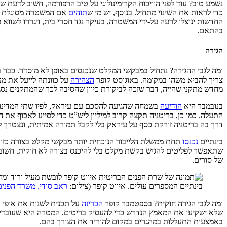
כדי לראות את השינוי מתחיל. בנוסף, יש מי ש
תוהים
אם המשטרה מסוגלת להת
החדשות ינוצלו לרעה על-ידי המשטרה, בעיקר נגד חסרי בית, ויגררו לשוו
בהתאם.
הגירה
ומה לגבי ההגירה? נתחיל במבקשי המקלט שנכנסים באופן לא מוסדר. כבר
צריך להביא משהו במקומה. באוגוסט קופר
הצהירה
על כוונתה לייעל את מ
מחדש מתקני שהייה, דבר שזכה לביקורת כיוון שהסיבה לכך שהמתקנים נסג
בנובמבר היא
הודיעה
בשמחה שהגיעה להסכם עם עיראק, לפיו שתי המדינות
התעלה. כמו כן, בריטניה תקצה קרוב למיליון ליש”ט כדי לסייע לאכוף את ה
דרך בה בריטניה זורקת כסף על עיראק בלי לקבל תמורה אמיתית, ונצטרך ל
בינתיים
נכנסו
תחת ממשלת הלייבור הנוכחית יותר מבקשי מקלט בצורה כזו 
שתאפשר לפליטים להגיש בקשת מקלט בלי להיכנס בצורה לא חוקית. חשוב 
של סורים.
בינתיים המספרים עולים. איווט קופר (צילום:
ראב סודי, משרד הפנים
ומה לגבי הגירה חוקית? בספטמבר קופר
הכריזה
על תכנית לשנות את אופי 
שלא ישקיעו את המאמץ הנדרש כדי להעסיק בריטים. המטרה היא שעובדים זרי
באמצעות התעללות במהגרים במקום להוריד את הצורך בהם.