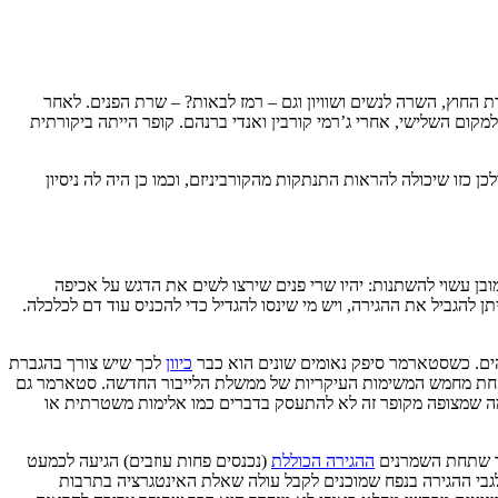
החוץ, השרה לנשים ושוויון וגם – רמז לבאות? – שרת הפנים. לאחר
גיעה רק למקום השלישי, אחרי ג’רמי קורבין ואנדי ברנהם. קופר הייתה ביקורתית
 כזו שיכולה להראות התנתקות מהקורביניזם, וכמו כן היה לה ניסיון
בן עשוי להשתנות: יהיו שרי פנים שירצו לשים את הדגש על אכיפה
להגביל את ההגירה, ויש מי שינסו להגדיל כדי להכניס עוד דם לכלכלה.
והים. כשסטארמר סיפק נאומים שונים הוא כבר
כיוון
לכך שיש צורך בהגברת
חת מחמש המשימות העיקריות של ממשלת הלייבור החדשה. סטארמר גם
כך שתחת השמרנים
ההגירה הכוללת
(נכנסים פחות עוזבים) הגיעה לכמעט
 המספרים האלו למטה. בנוסף, גם לגבי ההגירה בנפח שמוכנים לקבל עולה שאלת האינטגרציה בתרבות