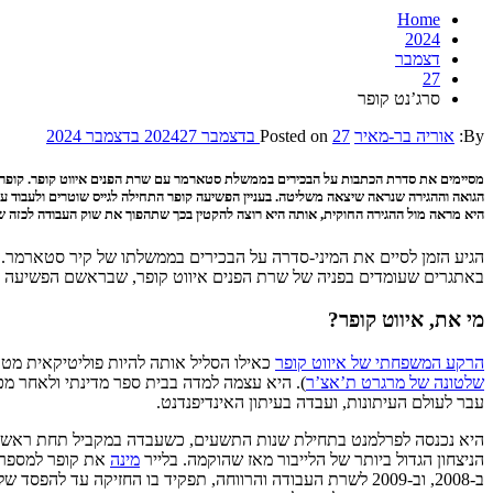
Home
2024
דצמבר
27
סרג’נט קופר
By:
אוריה בר-מאיר
27 בדצמבר 2024
Posted on
27 בדצמבר 2024
מסיימים את סדרת הכתבות על הבכירים בממשלת סטארמר עם שרת הפנים איווט קופר. קופר ה
הגואה וההגירה שנראה שיצאה משליטה. בעניין הפשיעה קופר התחילה לגייס שוטרים ולעבוד 
היא מראה מול ההגירה החוקית, אותה היא רוצה להקטין בכך שתהפוך את שוק העבודה לכזה שנשע
הגיע הזמן לסיים את המיני-סדרה על הבכירים בממשלתו של קיר סטארמר. 
באתגרים שעומדים בפניה של שרת הפנים איווט קופר, שבראשם הפשיעה ו
מי את, איווט קופר?
הרקע המשפחתי של איווט קופר
כאילו הסליל אותה להיות פוליטיקאית מטע
שלטונה של מרגרט ת’אצ’ר
). היא עצמה למדה בבית ספר מדינתי ולאחר מ
עבר לעולם העיתונות, ועבדה בעיתון האינדיפנדנט.
הניצחון הגדול ביותר של הלייבור מאז שהוקמה. בלייר
מינה
את קופר למספר ת
ב-2008, וב-2009 לשרת העבודה והרווחה, תפקיד בו החזיקה עד להפסד של הלייבור בבחירות 2010. הדבר הופך אותה למנוסה ביותר פוליטית מבין ארבעת הנסקרים במיני-סדרה זו. עם זאת, באחד מתפקידיה הזוטרים היא