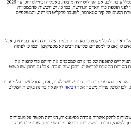
נשמע טוב? עוד לפני הוויכוח הקרימינולוגי על טיב הרפורמה, חשוב לדעת שאחרי שהחקיקה תעבור ב-2025, היא תיכנס לשלב הפיילוט כדי לראות שזה בכלל עובד. לכן, אם הפיילוט יהיה מוצלח, באנגליה ובוויילס יחכו עד 2026
 לפני תוספת כוח האדם הנדרשת. כמו כן, יש חששות שהסמכויות
א שרת הפנים של קיר סטארמר, לשעבר פרקליט המדינה, והמשקפיים
וח אותם לקבל מקלט ברואנדה. התכנית המקורית הייתה בעייתית, אבל
ם לו (אם כי למספרים שלדעת רבים לא מספיקים), וכמו כן לפתוח
עיקריים לתופעה של בני אדם שמסכנים את חייהם כדי לחצות את
הסירות הקטנות לבריטניה. ייתכן שזה יעבוד, אבל גם ייתכן שזו פשוט
אה את המספרים יורדים. דבר שעשוי לעזור, אגב, הוא לחשוב על מערכת
, ולכן למשל נפילת משטר אסד
הביאה
להקפאת בחינת בקשות המקלט
 שבמקום לחלק אשרות עבודה בסיטונאות, המדינה תקשה על מעסיקים
. לטעמי, מדובר בגישה יותר בריאה מזו השמרנית, שהורידו הגירה