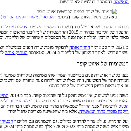
הואשמה
בהעמסת רגולציות לא נדרשות.
באה עם ניסיון. איווט קופר (צילום:
ראב סודי, משרד הפנים הבריטי
)
גם תחת הנהגתו של אד מיליבנד (בשנות התשעים השניים
היו שותפים לדיר
ההפסד של הלייבור בבחירות 2015 וההתפטרות ש
מאוד כלפי קורבין, ובילתה את זמנה על הספסלים האחוריים של הלייבור, וכ
ב-2021 קיר סטארמר
החזיר אותה
לתפקיד מוכר: שרת הפנים בממשלת הצללים
עשיר ונדרש. לאחר הניצחון של הלייבור ב-2024, סטארמר
העתיק אותה
לתפ
המשימות של איווט קופר
בפני כל שר או שרת פנים בבריטניה יעמדו שתי משימות עיקריות: פשיעה (
חמורה יותר של הפשיעה, ויהיו כאלו שירצו לקחת צעד אחורה אם יחשבו שרמ
אז איך נראות בדיוק המשימות של קופר כרגע?
כשזה מגיע לפשיעה, אין ממש חולק על זה שהמצב קשה. כבר ב-2019
התיי
האכיפה, או למצער לתת למשטרה יותר נראות בשטח. ב
מצע הלייבור
“להשת
הכניס
לרשימת “אבני הדרך” שממשלתו מתחייבת להשיג לפני הבחירות הבאות את ההבטחה להוסיף עוד 13 אלף שוטרים. במילים אחרות, בעניין הזה מה 
ריקבון מוסרי בתוך המשטרה
, אלא בזה שהפשיעה מצריכה טיפול יסודי.
ועל ההגירה, נו, לא צריך להרחיב במילים. גם השמרנים וגם הלייבור
הבטיחו
ל
מילי