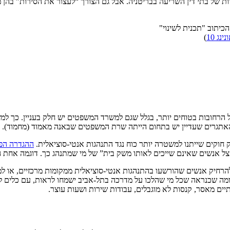
ת של בתי דין השריעה בבריטניה. אבל גם הצורך “לעצור את הסירות” בהן 
נג 10
)
רחובות בטוחים יותר, בגלל שגם למשרד המשפטים יש חלק בעניין. כך למ
 האתגרים שעדיין יש בתחום הייתה שרת המשפטים שבאנה מאמוד (מחמוד).
 חוקים שייתנו למשטרה יותר כוח נגד התנהגות אנטי-סוציאלית.
ההגדרה הפ
ל אנשים שאינם שייכים לאותו משק בית” של מי שמתנהג כך. דוגמה אחת ה
רחיק אנשים שהורשעו בהתנהגות אנטי-סוציאלית ממקומות מרכזיים, או למצע
, ומה שכנראה שכל מי שהלכו על מדרכה בתל-אביב ישמחו לראות, עם כלים 
יים מאסר, קנסות לא מוגבלים, עבודות שירות ושעות עוצר.