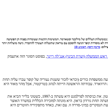
כן בממשלות הצללים של מיליבנד וסטארמר. המשימות הקשות שעומדות בפניה הן הפשיעה
צורה לא מוסדרת קופר הגיעה להסכם עם עיראק שתועלתו תצטרך להתברר. גישה מוצלחת יותר
צילום:
סיימון דוסון, דאונינג 10
 ראש הממשלה (ושרת הבינוי) אנג’לה ריינר
, בפוסט הסוגר הזה אתעמק
עה ממשפחת כורים (וכדאי לזכור ששנות נעוריה של קופר עברו עליה תחת
 הרווארד. עבודתה הראשונה הייתה לנהוג בטרקטור, אבל מהר מאוד היא
היא נכנסה לפרלמנט בתחילת שנות התשעים, כשעבדה במקביל תחת ראש הלייבור דאז ג’ון סמית’ ובקמפיין הריצה לנשיאות ארצות הברית של ביל קלינטון. את כניסתה לפרלמנט היא עשתה ב-1997, כשטוני בלייר הביא את
תה תחת גורדון בראון. היא מונתה למזכירה הכללית במשרד האוצר