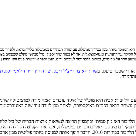
יא המנוסה ביותר מבין בכירי הממשלה, עם שורת תפקידים בממשלות בלייר ובראון, ולאחר מ
על חקיקה נגד התנהגות אנטי-סוציאלית, אך לא בטוח שזה יספיק. מול מבקשי מקלט שנכנסים ב
ן יותר על מקומיים, במקום ללכת ישר לעובדים זרים. הזמן יספר איזו שרת פנים היא תהיה | 
אחרי שכבר טיפלנו ב
שרת האוצר רייצ’ל ריבס
,
שר החוץ דייוויד לאמי
ו
סגנית
ההגירה.
ם הלייבור: אביה היא מזכ”ל של איגוד עובדים ואמה מורה למתמטיקה שהגי
כן עשתה תואר בפכ”ם באוקספורד, ולאחר מכן למדה עוד שנה באוניברסיטת
פקידים מיניסטריאליים זוטרים בממשלתו, אבל את הקפיצה הגדולה היא עש