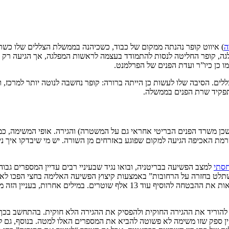
ה
) איווט קופר נהנתה ממקום של כבוד, כשכיהנה בממשלת הצללים שלו כשרת 
ל מיליבנד מראשות המפלגה, קופר החליטה לנסות להתמודד בעצמה לראשות המפלגה, אך ה
מו כן כיו”ר ועדת הפנים של הפרלמנט.
. הסיבה שלו לעשות כן הייתה ברורה: קופר נחשבה לנוטה יותר למרכז, ולכן
קיד שרת הפנים בממשלה.
שכן משרד הפנים הבריטי אחראי גם על המשטרה) והגירה. אופי המשימה, כמו
ת האכיפה הגיעה למקום שפוגע באזרחים מן השורה. יש מי שיבדקו איך ניתן 
חסתי
למצב הפשיעה בבריטניה, ובואו נגיד שבעיניי רבים עדיין המספרים גב
לט בחזרה על הרחובות” באמצעות קיצוץ הפשיעה האלימה בחצי הפכו לא
שמצופה מקופר זה לא להתעסק בדברים כמו אלימות משטרתית או
הוריד את ההגירה החוקית ולהפסיק את ההגירה הלא חוקית. בהתחשב ב
ון איש בשנה שנגמרה ביוני 2023 ול-728 אלף בזו שנגמרה ביוני 2024, אין ספק שזו משימה לא פשוטה להביא את