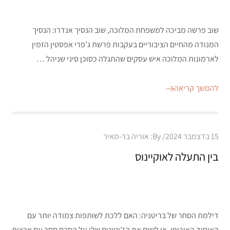
שוב פרשה מביכה למשפחת המלוכה, שוב הנסיך אנדרו: הנסיך
המנודה מהחיים הציבוריים בעקבות פרשת ג’פרי אפסטין הזמין
לארמונות המלוכה איש עסקים שהתגלה כסוכן סיני שניהל …
להמשך קריאה
Posted
15 בדצמבר 2024
By:
אוריה בר-מאיר
on
בין התעלה לאוקיינוס
דילמת הסחר של בריטניה: האם ללכת לשותפות צמודה יותר עם
האיחוד האירופי, או לשים את הז’יטונים שלו על הסכם סחר עם ארצות