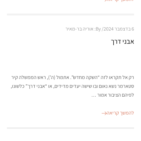
Posted
6 בדצמבר 2024
By:
אוריה בר-מאיר
on
אבני דרך
רק אל תקראו לזה “השקה מחדש”. אתמול (ה’), ראש הממשלה קיר
סטארמר נשא נאום ובו שישה יעדים מדידים, או “אבני דרך” כלשונו,
לפיהם הציבור אמור …
להמשך קריאה