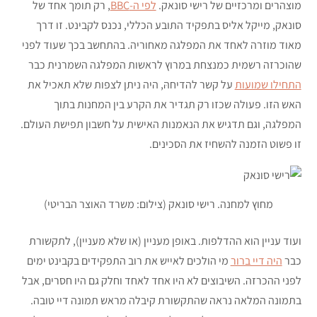
מוצהרים ומרכזיים של רישי סונאק.
לפי ה-BBC
, רק תומך אחד של
סונאק, מייקל אליס בתפקיד התובע הכללי, נכנס לקבינט. זו דרך
מאוד מוזרה לאחד את המפלגה מאחוריה. בהתחשב בכך שעוד לפני
שהוכרזה רשמית כמנצחת במרוץ לראשות המפלגה השמרנית כבר
התחילו שמועות
על קשר להדיחהּ, היה ניתן לצפות שלא תאכיל את
האש הזו. פעולה שכזו רק תגדיר את הקרע בין המחנות בתוך
המפלגה, וגם תדגיש את הנאמנות האישית על חשבון תפישת העולם.
זו פשוט הזמנה להשחיז את הסכינים.
מחוץ למחנה. רישי סונאק (צילום: משרד האוצר הבריטי)
ועוד עניין הוא ההדלפות. באופן מעניין (או שלא מעניין), לתקשורת
כבר
היה דיי ברור
מי הולכים לאייש את רוב התפקידים בקבינט ימים
לפני ההכרזה. השיבוצים לא היו אחד לאחד וחלק גם היו חסרים, אבל
בתמונה המלאה נראה שהתקשורת קיבלה מראש תמונה דיי טובה.