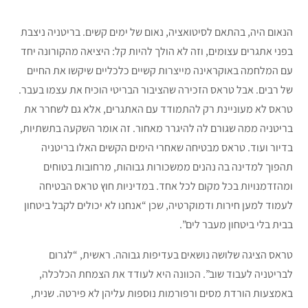
הנאום היה, בהתאם לסיטואציה, נאום של ימים קשים. בריטניה ניצבת
בפני אתגרים עצומים, וזה לא הולך להיות קל: היציאה מהקורונה יחד
עם המלחמה באוקראינה מייצרות קשיים כלכליים שיקשו את החיים
של רבים. אבל טראס הזכירה שהציבור הבריטי הוכיח את עצמו בעבר.
טראס לא מעוניינת רק להתמודד עם האתגרים, אלא גם לשחרר את
בריטניה ממה שגורם לה להיגרר מאחור. זה אומר השקעה בתשתיות,
בדיור ועוד. טראס מבטיחה שאחרי הימים הקשים האלו בריטניה
תהפוך למדינה בה נהנים ממשכורות גבוהות, מרחובות בטוחים
ומהזדמנויות בכל מקום לכל אחד. במדיניות חוץ טראס הבטיחה
לעמוד למען חירות ודמוקרטיה, שכן “אנחנו לא יכולים לקבל ביטחון
בבית בלי ביטחון מעבר לים”.
טראס הציגה שלושה נושאים בעדיפות גבוהה. ראשית, “לגרום
לבריטניה לעבוד שוב”. הכוונה היא לעודד את הצמחת הכלכלה,
באמצעות הורדת מסים ורפורמות נוספות עליהן לא פירטה. שנית,