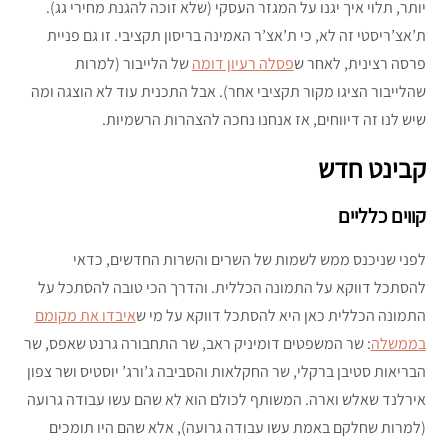
יותר, תלוי איך יגנו על המגזר העסקי (שלא זוכה להגנת מחירי גג).
ת’אצ’ריסטי זה לא, כי ת’אצ’ר האמינה בריסון תקציבי. זו גם פניית
פרסה רצינית, לאחר ש
פסלה רעיון דומה
של הלייבור (למרות
שהלייבור הציגו מקור תקציבי אחר). אבל התכנית עוד לא הוצגה ומה
שיש לנו זה דיווחים, אז אנחנו נחכה להצהרות הרשמיות.
קבינט חדש
קווים כלליים
לפני שניכנס ממש לשמות של השרים והשרות החדשים, כדאי
להסתכל דווקא על התמונה הכללית. והדרך הכי טובה להסתכל על
התמונה הכללית כאן היא להסתכל דווקא על מי ש
איבדו את מקומם
בממשלה
: שר המשפטים דומיניק ראב, שר התחבורה גרנט שאפס, שר
הבריאות סטיבן ברקלי, שר החקלאות והסביבה ג’ורג’ יוסטיס ושר צפון
אירלנד שאלש וארה. המשותף לכולם הוא לא שהם עשו עבודה גרועה
(למרות שחלקם באמת עשו עבודה גרועה), אלא שהם היו תומכים