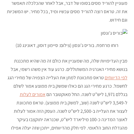
מעוניין להוריד מסים בסופו של דבר, אבל לאחר שהכלכלה תאפשר
את זה. טראס רוצה להוריד מסים עכשיו ומיד, בכל מחיר. יש המשכיות
וגם חידוש.
רוחו מרחפת. בוריס ג’ונסון (צילום: סיימון דוסון, דאונינג 10)
מבין העדיפויות שלה, מה שמעניין את כולם זה מה שהיא מתכננת
בנושא מחירי האנרגיה המשתוללים. כרגע עוד אין משהו רשמי, אבל
לפי הדיווחים
טראס מתכוונת למתן את העלייה הצפויה של מחירי הגג
לחשמל. כרגע מחירי הגג הם כאלו שמשק בית ממוצע אמור לשלם
בגללם 1,971 ליש”ט לשנה. החל מאוקטובר הם
אמורים לעלות
ל-3,549 ליש”ט לשנה (שוב, למשק בית ממוצע). טראס מתכוונת
לעצור את העלייה ב-2,500 ליש”ט לשנה. העסק הזה אמור לעלות
לאוצר המדינה כ-100 מיליארד ליש”ט, שכנראה יתוקצבו בעיקר
מהגדלת החוב הלאומי. לפי חלק מהדיווחים, ייתכן שזה יעלה אפילו