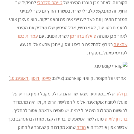
הקורונה. לאחר מכן הוכרז המינוי של
ג’יימס קלברלי
לתפקיד שר
החוץ. זה מתבקש: קלברלי שירת במשרד החוץ גם כשר לענייני
המזרח התיכון וגם כשר לענייני אירופה והאמריקות. הוא מעצבן אותי
לפעמים בטוויטר, לא אכחיש, אבל הניסיון שלו מצדיק את המינוי.
לאחר מכן מונתה
סואלה ברוורמן
לשרת הפנים. עם
עמדות כמו
שהציגה
במרוץ להחלפת בוריס ג’ונסון, ייתכן שהשמאל יתגעגע
לפריטי פאטל בתפקיד.
אחראי על הקופה. קוואזי קווארטנג (צילום:
סיימון דוסון, דאונינג 10
)
בן ולס
, שלא במפתיע, נשאר שר ההגנה. ולס מקבל המון קרדיט על
פועלו לטובת אוקראינה אל מול הפלישה הרוסית, ולו היה מתמודד
לראשות המפלגה היה יכול לנצח. יש סוסים שבאמת אסור להחליף.
ברנדון לואיס
מונה לשר המשפטים, בחירה קצת מוזרה בהתחשב בכך
שכשר צפון אירלנד הוא
הודה
שהוא מקדם חוק שעובר על החוק