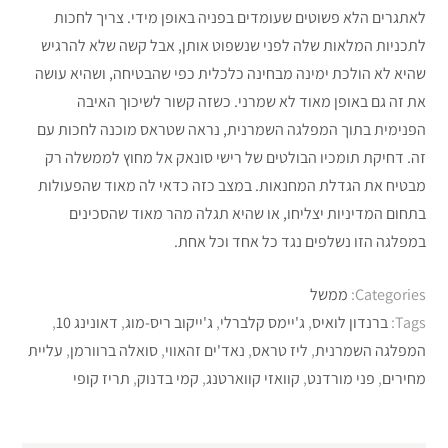
לאתגרים הלא פשוטים שעומדים בפניה באופן מידי. צריך לחכות
לתכניות המלאות שלה לפני שנשפוט אותן, אבל קשה שלא להרגיש
שהיא לא הולכת ימינה מבחינה כלכלית כפי שהבטיחה, ושהיא עושה
את זה גם באופן מאוד לא שמרני. כשזה קשור לשיכוך האיבה
הפנימית בתוך המפלגה השמרנית, נראה שטראס מוכנה לחכות עם
זה. דחיקת תומכיו הבולטים של רישי סונאק אל מחוץ לממשלה רק
מבטיח את הגדלת המחנאות. במצב כזה כדאי לה מאוד שהפעולות
בתחום המדיניות יצליחו, או שהיא תגלה מהר מאוד שהסכינים
במפלגה הזו נשלפים נגד כל אחד וכל אחת.
Categories:
ממשל
Tags:
ברנדון לואיס
,
ג'יימס קלברלי
,
ג'ייקוב ריס-מוג
,
דאונינג 10
,
המפלגה השמרנית
,
ליז טראס
,
נאד'ים זהאווי
,
סואלה ברוורמן
,
עליית
מחירים
,
פני מורדנט
,
קוואזי קווארטנג
,
קמי בדנוק
,
תריז קופי