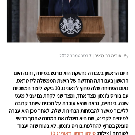
Posted
By:
אוריה בר-מאיר
7 בספטמבר 2022
on
היום הראשון בעבודה נחשקת הוא מרגש במיוחד, והנה היום
הראשון בעבודתה החדשה של ראשת הממשלה ליז טראס.
נאום הפתיחה שלה מחוץ לדאונינג 10 ביקש ליצור המשכיות
עם בוריס ג’ונסון מצד אחד, ומצד שני לקחת גם שביל מעט
שונה. בינתיים, נראה שהיא עובדת על תכנית שיותר קרובה
ללייבור מאשר להבטחות הבחירות שלה. לאחר מכן היא עברה
למינויים לקבינט, שם היא חיסלה את המחנה שתמך ברישי
סונאק במרוץ להחלפת בוריס ג’ונסון. לא בטוח שזה יעבוד
לטובתה | צילום:
סיימון דוסון, דאונינג 10