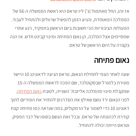
אז זהו, החל מאתמול (ג’) ליז טראס היא ראשת הממשלה ה-56 של
הממלכה המאוחדת, והגיע הזמן להפשיל שרוולים ולהתחיל לעבוד.
הפעולות הציבוריות הכי חשובות ביום הראשון בתפקיד, רגע אחרי
שמסיימים אצל המלכה, הן נאום הפתיחה ומינוי קבינט חדש. אז הנה
בקצרה על היום הראשון של טראס.
נאום פתיחה
שעה לאחר הצפי לתחילת הנאום, טראס הגיעה לדאונינג 10 היישר
מטירת בלמורל שבסקוטלנד, שם הפכה לראשת הממשלה ה-15
שמקבלת מינוי מהמלכה אליזבת’ השנייה, לטובת
נאום הפתיחה
.
לפני הנאום ירד גשם שאילץ את הסדרנים להחזיר את הפודיום לתוך
דאונינג 10 כדי לשמור על הרמקולים, במה שנראה כמו פתיחה קצת
קודרת לכהונתה של טראס. ובכל זאת הגשם בסופו של דבר הפסיק
וטראס הייתה יכולה להתחיל.