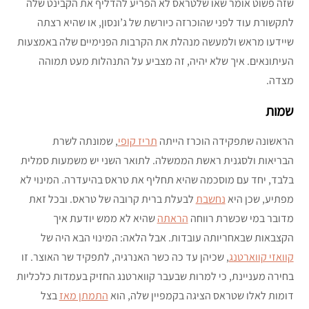
שזה פשוט אומר שאו שלטראס לא הפריע להדליף את הקבינט שלה
לתקשורת עוד לפני שהוכרזה כיורשת של ג’ונסון, או שהיא רצתה
שיידעו מראש ולמעשה מנהלת את הקרבות הפנימיים שלה באמצעות
העיתונאים. איך שלא יהיה, זה מצביע על התנהלות מעט תמוהה
מצדה.
שמות
הראשונה שתפקידה הוכרז הייתה
תריז קופי
, שמונתה לשרת
הבריאות ולסגנית ראשת הממשלה. לתואר השני יש משמעות סמלית
בלבד, יחד עם מוסכמה שהיא תחליף את טראס בהיעדרה. המינוי לא
מפתיע, שכן היא
נחשבת
לבעלת ברית קרובה של טראס. ובכל זאת
מדובר במי שכשרת רווחה
הראתה
שהיא לא ממש יודעת איך
הקצבאות שבאחריותה עובדות. אבל הלאה: המינוי הבא היה של
קוואזי קווארטנג
, שכיהן עד כה כשר האנרגיה, לתפקיד שר האוצר. זו
בחירה מעניינת, כי למרות שבעבר קווארטנג החזיק בעמדות כלכליות
דומות לאלו שטראס הציגה בקמפיין שלה, הוא
התמתן מאז
בצל