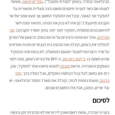
הבינלאומי (בסדר, באופן “נקודתי ומוגבל”).
נאד’ים זהאווי
, שעשה
לעצמו שם כשר לענייני חיסונים ומשם נהנה מעלייה מטאורית עד
לתפקיד שר האוצר, קיבל את התפקיד החשוב אך מעט אפור של שר
הקבינט (
תיקון 7.9: קראתי לא נכון את המינוי, וזהאווי מונה לשר
לתיאום פנים ממשלתי, תפקיד זוטר יותר בתוך משרד הקבינט
)
.
פני
מורדנט
, אחד האיומים הרציניים על טראס בשלב הראשון של המרוץ
להחליף את ג’ונסון, קיבלה את הנהגת בית הנבחרים ותהיה אחראית
על סדר היום הפרלמנטרי מטעם הממשלה. לא בטוח שזה התפקיד
שהיא חשקה בו.
ג’ייקוב ריס-מוג
, ה-BFF של בוריס ג’ונסון, מונה לשר
העסקים והאנרגיה. טראס
נאבקה
למצוא מישהו אחר לתפקיד, שכן
ריס-מוג נחשב לעל גבול הכחשת האקלים, אבל כשלה בכך.
קמי
בדנוק
, טוענת נוספת לכתר, קיבלה את משרד הסחר הבינלאומי. יש
עוד שרים, כמובן, אבל אלו החשובים שבהם.
לסיכום
בענייני עבודה, עושה רושם שאכן ליז טראס לא מבזבזת זמן וניגשת