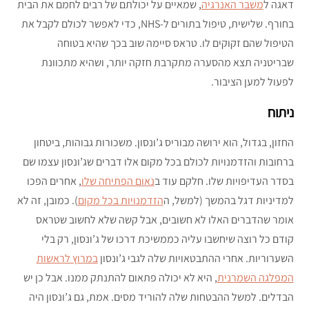
דאגה ל
משבר האנרגיה
, שמאיים על יכולתם של רבים לחמם את הבית
בחורף. שלישית, טיפול בתורים ל-NHS, כדי לאפשר לכולם לקבל את
הטיפול שהם זקוקים לו. טראס סיימה שוב בכך שהיא בטוחה
שבריטניה תצא מהסערה מתקרבת חזקה יותר, ושהיא מתכוונת
לפעול למען הציבור.
ניתוח
החזון, בגדול, הוא ירושה מבוריס ג’ונסון. משכורות גבוהות, ביטחון
ברחובות והזדמנויות לכולם בכל מקום אלו דברים שג’ונסון עצמו שם
בסדר העדיפויות שלו. חלקם עוד ב
נאום הפתיחה שלו
, אחרים הפכו
למדיניות דגל בהמשך (למשל, ה
הזדמנויות בכל מקום
). כמובן, זה לא
אומר שהדברים האלו לא חשובים, אבל קשה שלא לחשוב שטראס
קודם כל רוצה שיחשבו עליה כממשיכת דרכו של ג’ונסון, רק בלי
השערוריות. אחרי ההתבטאויות שלה לגבי ג’ונסון
במרוץ לראשות
המפלגה השמרנית
, היא לא יכולה פתאום להתנתק ממנו. אבל כן יש
הבדלים. למשל ההבטחות שלה להוריד מסים. אמת, גם ג’ונסון היה