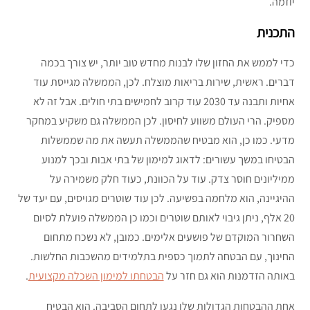
יוזמה.
התכנית
כדי לממש את החזון שלו לבנות מחדש טוב יותר, יש צורך בכמה
דברים. ראשית, שירות בריאות מוצלח. לכן, הממשלה מגייסת עוד
אחיות ותבנה עד 2030 עוד קרוב לחמישים בתי חולים. אבל זה לא
מספיק. הרי העולם משווע לחיסון. לכן הממשלה גם משקיע במחקר
מדעי. כמו כן, הוא מבטיח שהממשלה תעשה את מה שממשלות
הבטיחו במשך עשורים: לדאוג למימון של בתי אבות ובכך למנוע
ממיליונים חוסר צדק. עוד על הכוונת, כעוד חלק משמירה על
ההיגיינה, הוא מלחמה בפשיעה. לכן עוד שוטרים מגויסים, עם יעד של
20 אלף, ניתן גיבוי לאותם שוטרים וכמו כן הממשלה פועלת לסיום
השחרור המוקדם של פושעים אלימים. כמובן, לא נשכח מתחום
החינוך, עם הבטחה לתמוך כספית בתלמידים מהשכבות החלשות.
באותה הזדמנות הוא גם חזר על
הבטחתו למימון השכלה מקצועית
.
אחת ההבטחות הגדולות שלו נגעו לתחום הסביבה. הוא הבטיח