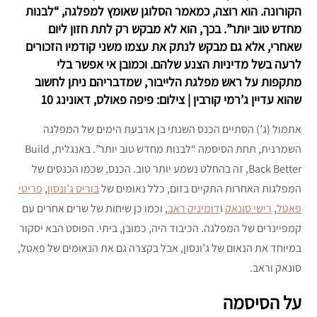
הקורונה. הוא רוצה, כמאמר הסלוגן שאומץ למפלגה, “לבנות
מחדש טוב יותר”. בכך, הוא לא מבקש רק לתת חזון ליום
שאחרי, אלא גם מבקש לנתק את עצמו משני קודמיו הזכורים
לרעה בשל מדיניות הצנע שלהם. וכמובן אי אפשר בלי
מתקפות על ראש מפלגת הלייבור, שמדבריהם ניתן לחשוב
שהוא עדיין ג’רמי קורבין | צילום: פיפה פאולס, דאונינג 10
אתמול (ג’) הסתיים הכנס השנתי בן ארבעת הימים של המפלגה
השמרנית, תחת הסיסמה “לבנות מחדש טוב יותר”. באנגלית, Build
Back Better, זה בהחלט נשמע יותר טוב. הכנס, שכמו הכנסים של
המפלגות האחרות התקיים בזום, כלל נאומים של
בוריס ג’ונסון
,
פריטי
פאטל
,
רישי סונאק
ו
דומיניק ראב
, וכמו כן שיחות של שרים אחרים עם
קמפיינרים של המפלגה. הכיבוד היה, כמובן, ביתי. הפוסט הבא יסקור
במיוחד את הנאום של ג’ונסון, אבל בקצרה גם את הנאומים של פאטל,
סונאק וראב.
על הסיסמה