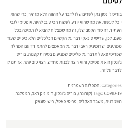
לסיכום
בוריס ג’ונסון נתן לשרים שלו לדבר על ההווה הלא מזהיר, כדי שהוא
יוכל לעשות את מה שהוא יודע לעשות הכי טוב: להיות אופטימי לגבי
העתיד. זה סוד הקסם שלו, זה מה שמצליח להביא לו תמיכה בכל
פעם. לכן, שרישי סונאק ידבר על הקשיים הכלכליים הלא כיפיים שעוד
ממתינים. שדומיניק ראב ידבר על המאמצים להתמודד עם המחלה.
שפריטי פאטל תדבר על פליטים שמגיעים בסירות קטנות. בוריס
ג’ונסון הוא אופטימי, והוא רוצה לבנות מחדש. רצוי טוב יותר. אז תנו לו
לדבר על זה.
Categories:
המפלגה השמרנית
COVID-19 (קורונה)
Tags:
,
בוריס ג'ונסון
,
דומיניק ראב
,
המפלגה
השמרנית
,
משבר האקלים
,
פריטי פאטל
,
רישי סונאק
ניווט