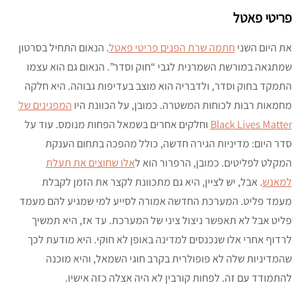
פריטי פאטל
את היום השני
חתמה שרת הפנים פריטי פאטל
. הנאום התחיל בסרטון
שמתגאה במורשת השמרנית לגבי “חוק וסדר”. הנאום גם הוא עצמו
התמקד בחוק וסדר, ולדבריה הוא מוצב בעדיפות גבוהה. היא חלקה
מחמאות רבות לכוחות המשטרה. כמובן, על הכוונת היו
המפגינים של
Black Lives Matter
וחלקים אחרים בשמאל הפחות מנומס. עוד על
סדר היום: מדיניות הגירה חדשה, כולל מהפכה בתחום הענקת
המקלט לפליטים. כמובן, הרפרור הוא ל
אלו שחוצים את תעלת
למאנש
. אבל, יש לציין, היא גם מתכוונת לקצר את הזמן לקבלת
מעמד פליט. המערכת החדשה אמורה לסייע למי שמגיע להם מעמד
פליט אבל לא תאפשר ניצול ציני של המערכת. עד אז, היא תמשיך
לרדוף אחרי אלו שנכנסים למדינה באופן לא חוקי. היא מודעת לכך
שהמדיניות שלה לא פופולרית בקרב חוגי השמאל, והיא מוכנה
להתמודד עם זה. לפחות קורבין לא היה אצלה כזה אישיו.