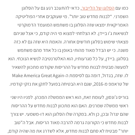
כמו עם
הסלוגן של הלייבור
, כדאי להתעכב רגע גם על הסלוגן
השמרני. “לבנות מחדש טוב יותר”. מי שעוקבים אחרי הפוליטיקה
האמריקאית ימצאו שזה הסלוגן בו משתמש המועמד הדמוקרטי
לנשיאות ג’ו ביידן. לא הצלחתי למצוא מי היה קודם, כי אצל שניהם
מצאתי שימוש בסלוגן חודשים אחורה. והאמת היא שזה גם לא כזה
משנה. כי יש הבדל מאוד מהותי באופן בו כל אחד מהם משתמש
בסלוגן. ביידן, על כל מגרעותיו, הוא האלטרנטיבה לנשיא הנוכחי. הוא
למעשה מבטיח לבנות מחדש על ההריסות שקודמו מתכוון להשאיר
לו. שזה, בגדול, דומה גם לסיסמת ה-Make America Great Again
של טראמפ מ-2016, שגם היא הבטיחה בפועל לתקן את נזקי קודמיו.
בוריס ג’ונסון, לעומת זאת, הוא ראש הממשלה המכהן. לפניו היו שני
ראשי ממשלה שמרנים. האם הוא מתכוון לבנות מחדש על ההריסות
שהם יצרו? ובכן, כן ולא. במקרה שלו הסלוגן הוא דו-משמעי. יש צורך
לבנות מחדש כי הקורונה גרמה להרבה מאוד הריסות. אבל ה”טוב
יותר” מבטיח לא סתם לבנות מחדש, אלא לשדרג את מה שהיה קודם,