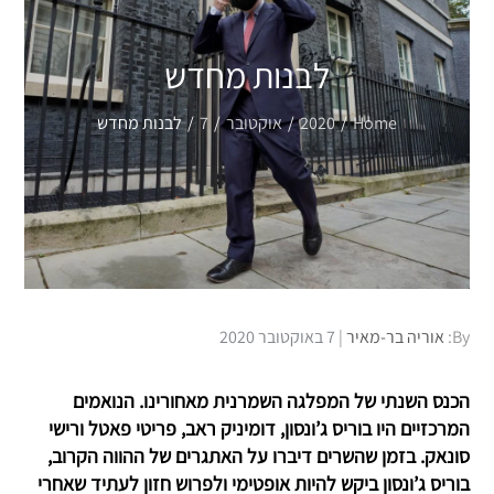
לבנות מחדש
Home
2020
אוקטובר
7
לבנות מחדש
Posted
By:
אוריה בר-מאיר
7 באוקטובר 2020
on
הכנס השנתי של המפלגה השמרנית מאחורינו. הנואמים
המרכזיים היו בוריס ג’ונסון, דומיניק ראב, פריטי פאטל ורישי
סונאק. בזמן שהשרים דיברו על האתגרים של ההווה הקרוב,
בוריס ג’ונסון ביקש להיות אופטימי ולפרוש חזון לעתיד שאחרי