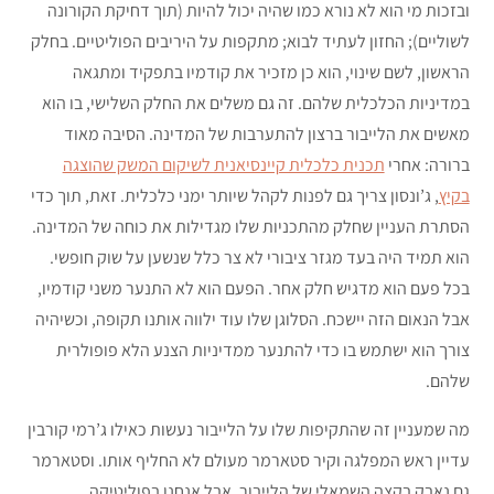
ובזכות מי הוא לא נורא כמו שהיה יכול להיות (תוך דחיקת הקורונה
לשוליים); החזון לעתיד לבוא; מתקפות על היריבים הפוליטיים. בחלק
הראשון, לשם שינוי, הוא כן מזכיר את קודמיו בתפקיד ומתגאה
במדיניות הכלכלית שלהם. זה גם משלים את החלק השלישי, בו הוא
מאשים את הלייבור ברצון להתערבות של המדינה. הסיבה מאוד
ברורה: אחרי
תכנית כלכלית קיינסיאנית לשיקום המשק שהוצגה
בקיץ
, ג’ונסון צריך גם לפנות לקהל שיותר ימני כלכלית. זאת, תוך כדי
הסתרת העניין שחלק מהתכניות שלו מגדילות את כוחה של המדינה.
הוא תמיד היה בעד מגזר ציבורי לא צר כלל שנשען על שוק חופשי.
בכל פעם הוא מדגיש חלק אחר. הפעם הוא לא התנער משני קודמיו,
אבל הנאום הזה יישכח. הסלוגן שלו עוד ילווה אותנו תקופה, וכשיהיה
צורך הוא ישתמש בו כדי להתנער ממדיניות הצנע הלא פופולרית
שלהם.
מה שמעניין זה שהתקיפות שלו על הלייבור נעשות כאילו ג’רמי קורבין
עדיין ראש המפלגה וקיר סטארמר מעולם לא החליף אותו. וסטארמר
גם נאבק בקצה השמאלי של הלייבור. אבל אנחנו בפוליטיקה,