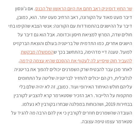
שר החוץ דומיניק ראב חתם את היום הראשון של הכנס
. אם ג’ונסון
דיבר מעט מאוד על הקורונה, ראב הרחיב מעט יותר. הוא, כמובן,
דיבר על ההישגים בהתמודדות עם הקורונה: אנשי הצבא שהקימו בתי
חולים שדה, המרוץ למציאת חיסון וכדומה. אבל הוא גם דיבר על
הישגים אחרים, כמו התדמית של בריטניה בעולם והוצאת הברקזיט
לפועל. טענה דיי מדהימה, בהתחשב בכך ש
הממשלה מבקשת
להעביר חוק שיסייע לה לעקוף את ההסכם שהיא עצמה קידמה
.
לאחר מכן עבר להבטיח שרק השמרנים יכולים להפוך את בריטניה
לגלובלית, רק הם יכולים להחזיר לבריטניה שליטה על התחומים
עליהם חולש האיחוד האירופי ועוד. כמובן, זה לא יהיה שלם בלי
מתקפות על הלייבור. ראב הזכיר שסטארמר קרא להצביע לקורבין
בבחירות 2019, ושהכוחות במפלגה שבחרו בקורבין לא נעלמו.
העובדה שהשמרנים חוזרים לקורבין כי אין להם הרבה מה להגיד על
סטארמר עצמו טיפה עצובה.