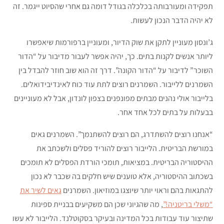
תפקידה ומעורבותה בכלכלה בגודל דומה גם אחרי שהסיוט ייגמר. זה
לא יהיה הדבר הנכון לעשות.
ג’ונסון מעוניין לתקן את שוק הדיור, ומעוניין ברפורמות שיאפשרו
ליותר אנשים לקנות בתים. כך, יהיה אפשר לעבור מדיבור על “הדור
השוכר” לדיבור על “הדור הקונה”. דרך זה הוא שוב חוזר להבדל בין
השמרנים ללייבור. השמרנים רוצים לתת עוד כוח לאינדיבידואלים.
בלייבור אולי נהנים מבתים מפונפנים בצפון לונדון, אבל לא מעוניינים
בבעלות על בתים לכל אחד אחר.
“אנחנו רוצים להשתדרג, הם רוצים להשתנמך”. השמרנים גאים
במורשת הבריטית. הלייבור רוצים להוריד פסלים ולשכתב את
ההיסטוריה הבריטית. במציאות, תומכי הורדת הפסלים לא תומכים
בשכתוב ההיסטוריה, אלא טוענים שיש חלקים בה שכבר לא נכון
להתגאות בהם וראוי יותר שיוצגו במוזיאון. השמרנים
גאים לשיר את
“משלי בריטניה!”
, מה שהגיוני שכן הם משקיעים בבניית ספינות
שתיצור עוד עבודות בכל המדינה ובעיקר בסקוטלנד. הלייבור לא עשו