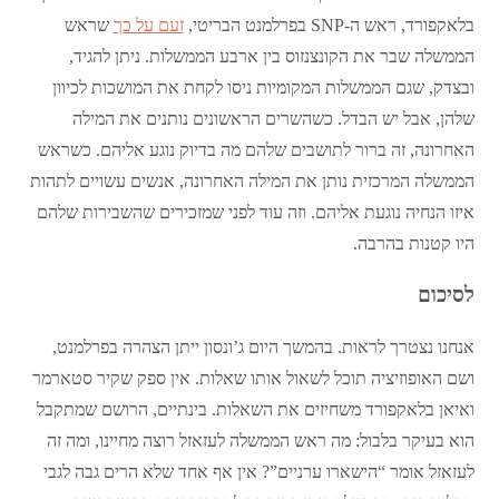
בלאקפורד, ראש ה-SNP בפרלמנט הבריטי,
זעם על כך
שראש
הממשלה שבר את הקונצנזוס בין ארבע הממשלות. ניתן להגיד,
ובצדק, שגם הממשלות המקומיות ניסו לקחת את המושכות לכיוון
שלהן, אבל יש הבדל. כשהשרים הראשונים נותנים את המילה
האחרונה, זה ברור לתושבים שלהם מה בדיוק נוגע אליהם. כשראש
הממשלה המרכזית נותן את המילה האחרונה, אנשים עשויים לתהות
איזו הנחיה נוגעת אליהם. וזה עוד לפני שמזכירים שהשבירות שלהם
היו קטנות בהרבה.
לסיכום
אנחנו נצטרך לראות. בהמשך היום ג’ונסון ייתן הצהרה בפרלמנט,
ושם האופוזיציה תוכל לשאול אותו שאלות. אין ספק שקיר סטארמר
ואיאן בלאקפורד משחיזים את השאלות. בינתיים, הרושם שמתקבל
הוא בעיקר בלבול: מה ראש הממשלה לעזאזל רוצה מחיינו, ומה זה
לעזאזל אומר “הישארו ערניים”? אין אף אחד שלא הרים גבה לגבי