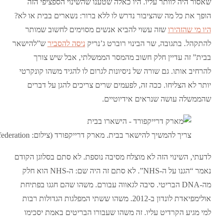
שאסור היה לוותר עליו. היו כאלה שטענו שהשינוי הספציפי הזה
הופך את כל מה שהציבור נדרש לו ללא ברור: נשארים בבית או לא?
היו מי שהזהירו
שזה עשוי להביא אנשים מסוימים לחשוב שמותר
להתקהל. בתגובה, שר הבינוי רוברט ג’נריק
ניסה להסביר
ש”להישאר
בבית” זה עדיין חלק חשוב מהמסר הממשלתי, אבל שיש צורך
להרחיב אותו. גם שורה של ניסיונות לגרום לו להגיד משהו קונקרטי
יותר לא הצליחו. ככה זה, לפעמים שרים צריכים להגן על דברים
שהממשלה עושה שנראים אידיוטיים.
צריך להמשיך להישאר בבית. מארק דרייקפורד (צילום: NHS Confederation)
לדעתי, השינוי הזה לא מוצלח מסיבה נוספת. לא סתם בסלוגן הקודם
נאמר “הגנו על ה-NHS”. לא סתם זה היה שם: ה-NHS הוא חלק
מה-DNA הבריטי. סיבה לגאווה עבורם. משהו שהם חגגו בפתיחת
אולימפיאדת לונדון ב-2012. משהו ששתי המפלגות הגדולות רבות
למי מגיע הקרדיט עליו. זה משהו שעבורו הבריטים באמת יסכימו