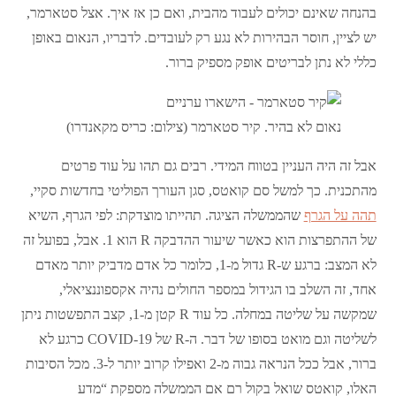
בהנחה שאינם יכולים לעבוד מהבית, ואם כן אז איך. אצל סטארמר,
יש לציין, חוסר הבהירות לא נגע רק לעובדים. לדבריו, הנאום באופן
כללי לא נתן לבריטים אופק מספיק ברור.
נאום לא בהיר. קיר סטארמר (צילום: כריס מקאנדרו)
אבל זה היה העניין בטווח המידי. רבים גם תהו על עוד פרטים
מהתכנית. כך למשל סם קואטס, סגן העורך הפוליטי בחדשות סקיי,
תהה על הגרף
שהממשלה הציגה. תהייתו מוצדקת: לפי הגרף, השיא
של ההתפרצות הוא כאשר שיעור ההדבקה R הוא 1. אבל, בפועל זה
לא המצב: ברגע ש-R גדול מ-1, כלומר כל אדם מדביק יותר מאדם
אחד, זה השלב בו הגידול במספר החולים נהיה אקספוננציאלי,
שמקשה על שליטה במחלה. כל עוד R קטן מ-1, קצב התפשטות ניתן
לשליטה וגם מואט בסופו של דבר. ה-R של COVID-19 כרגע לא
ברור, אבל ככל הנראה גבוה מ-2 ואפילו קרוב יותר ל-3. מכל הסיבות
האלו, קואטס שואל בקול רם אם הממשלה מספקת “מדע