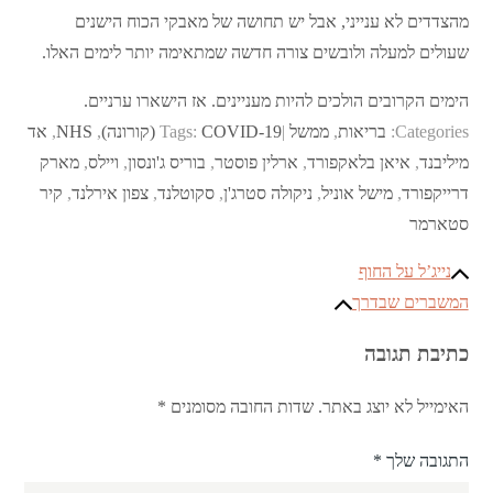
מהצדדים לא ענייני, אבל יש תחושה של מאבקי הכוח הישנים
שעולים למעלה ולובשים צורה חדשה שמתאימה יותר לימים האלו.
הימים הקרובים הולכים להיות מעניינים. אז הישארו ערניים.
Categories:
בריאות
,
ממשל
COVID-19 (קורונה)
Tags:
,
NHS
,
אד
מיליבנד
,
איאן בלאקפורד
,
ארלין פוסטר
,
בוריס ג'ונסון
,
ויילס
,
מארק
דרייקפורד
,
מישל אוניל
,
ניקולה סטרג'ן
,
סקוטלנד
,
צפון אירלנד
,
קיר
סטארמר
ניווט
נייג’ל על החוף
המשברים שבדרך
כתיבת תגובה
האימייל לא יוצג באתר.
שדות החובה מסומנים
*
התגובה שלך
*