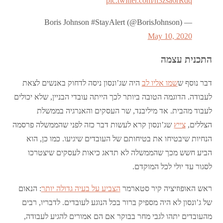
pic.twitter.com/h3zsa6rRdq
— Boris Johnson #StayAlert (@BorisJohnson)
May 10, 2020
התכנית עצמה
דבר נוסף ש
שמו אליו לב
היה שג’ונסון ניסה לדחוק באנשים לצאת
לעבודה. הדוגמה הטובה ביותר לכך הייתה עובדי הבניין, שלא יכולים
לעבוד מהבית. אד מיליבנד, שר העסקים והאנרגיה בממשלת
הצללים,
צייץ
שג’ונסון קרא לעשות דבר כזה לפני שהממשלה פרסמה
הנחיות שיבטיחו את בטיחותם של העובדים שיגיעו. כמו כן, הוא
הביע חשש מכך שהממשלה לא תדאג כיאות לעסקים שיצטרכו
לסגור עד יולי לכל המוקדם.
ראש האופוזיציה קיר סטארמר
הצביע על בעיה גדולה יותר
: הנאום
של ג’ונסון לא היה מספיק ברור בכל הנוגע לעובדים. לדבריו, רבים
מהעובדים יתהו לגבי מחר בבוקר אם הם אמורים להגיע לעבודה,