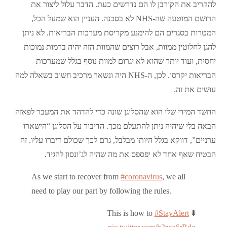
להקריב את הקורבן לו הם נדרשים כעת. הדבר עלול ליצור את
הרושם המוטעה שה-NHS לא בסכנה. העניין הוא שמעל הכל,
המטרות בסגרים הם להימנע מקריסת מערכות הבריאות. לא ניתן
להגן לחלוטין ממוות, אבל רוצים שהמוות הזה יהיה ברמות נמוכות
יחסית, ועוד יותר שהוא לא יגרום למוות נוסף בגלל שמערכות
הבריאות יקרסו. לכן, ה-NHS היה ונשאר מרכיב חשוב בשאלה למה
עושים את זה.
החשד המידי שלי הוא שהסלוגן שונה כדי להדהד את המעבר לפאזה
הבאה בלי שיהיה ניתן להתעלם מכך. הדיבור על הסלוגן “הישארו
ערניים”, דווקא בגלל היותו מבלבל, גרם לכך שכולם דיברו עליו. זה
הבטיח שאף אחד לא יפספס את מה שהיה לג’ונסון להגיד.
As we start to recover from
#coronavirus
, we all
need to play our part by following the rules.
This is how to
#StayAlert
⬇️