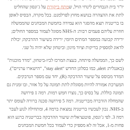
יו”ר בית הנבחרים לינדזי הויל, ש
מתח ביקורת
על ג’ונסון שהחליט
לתת את ההצהרה בנושא מחוץ לפרלמנט. בכל מקרה, הבסיס לאופן
בו בריטניה תצא מהסגר הוא עמידה בחמשת המבחנים שהממשלה
חוזרת עליהם פעמים רבות: ה-NHS מסוגל לעמוד במספר החולים;
ירידה קבועה במספר המתים היומי; ירידה בשיעור ההדבקה; יכולת
לדאוג למספיק בדיקות וציוד מיגון; וביטחון שלא יהיה גל שני.
לשם כך, הממשלה פיתחה, בעצת המרכז לביו-ביטחון, “מדד מוכנות”
(באנגלית: alert, כמו בסלוגן החדש “stay alert”, “הישארו ערניים”).
המדד מבוסס על שיעור ההדבקה (R), יחד עם מספר הנדבקים.
המערכת אמורה להיות מסוגלת לתת תמונה על כל אזור, ובו זמנית גם
תמונה כוללת. על בסיס כך, נוצרו חמש רמות. רמה 1 פירושה
שהמחלה הודברה מבריטניה. רמה 5 פירושה סכנה ברורה לעומס יתר
ב-NHS. נכון לעכשיו בריטניה נמצאת ברמה 4, ומתחילה לנוע לעבר
רמה 3. לפי ג’ונסון, פוטנציאלית שיעור ההדבקה בבריטניה כרגע הוא
פחות מ-1, אבל זה לא מספיק כדי לעמוד בכל חמשת המבחנים