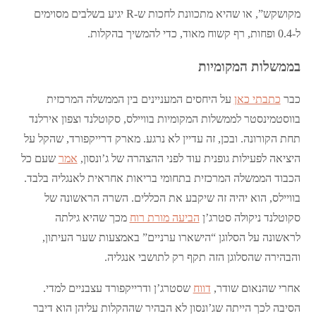
מקושקש”, או שהיא מתכוונת לחכות ש-R יגיע בשלבים מסוימים
ל-0.4 ופחות, רף קשוח מאוד, כדי להמשיך בהקלות.
בממשלות המקומיות
כבר
כתבתי כאן
על היחסים המעניינים בין הממשלה המרכזית
בווסטמינסטר לממשלות המקומיות בוויילס, סקוטלנד וצפון אירלנד
תחת הקורונה. ובכן, זה עדיין לא נרגע. מארק דרייקפורד, שהקל על
היציאה לפעילות גופנית עוד לפני ההצהרה של ג’ונסון,
אמר
שעם כל
הכבוד הממשלה המרכזית בתחומי בריאות אחראית לאנגליה בלבד.
בוויילס, הוא יהיה זה שיקבע את הכללים. השרה הראשונה של
סקוטלנד ניקולה סטרג’ן
הביעה מורת רוח
מכך שהיא גילתה
לראשונה על הסלוגן “הישארו ערניים” באמצעות שער העיתון,
והבהירה שהסלוגן הזה תקף רק לתושבי אנגליה.
אחרי שהנאום שודר,
דווח
שסטרג’ן ודרייקפורד עצבניים למדי.
הסיבה לכך הייתה שג’ונסון לא הבהיר שההקלות עליהן הוא דיבר