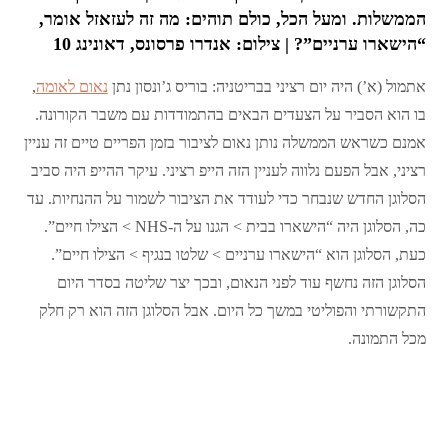
הממשלות. ומעל הכל, כולם תוהים: מה זה לעזאזל אומר,
“הישארו ערניים”? | צילום: אנדרו פרסונס, דאונינג 10
אתמול (א’) היה יום רציני בבריטניה: בוריס ג’ונסון נתן
נאום לאומה
,
בו הוא הסביר על הצעדים הבאים בהתמודדות עם משבר הקורונה.
אמנם כשראש הממשלה נותן נאום לציבור בזמן הפריים טיים זה עניין
רציני, אבל הפעם נלווה לעניין הזה הייפ רציני. עיקר ההייפ היה סביב
הסלוגן החדש שנבחר כדי לעודד את הציבור לשמור על ההנחיות. עד
כה, הסלוגן היה “הישארו בבית > הגנו על ה-NHS > הצילו חיים”.
כעת, הסלוגן הוא “הישארו ערניים > שלטו בנגיף > הצילו חיים”.
הסלוגן הזה נחשף עוד לפני הנאום, ובכך יצר שליטה בסדר היום
התקשורתי והפוליטי במשך כל היום. אבל הסלוגן הזה הוא רק חלק
מכל התמונה.