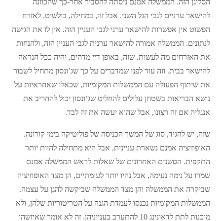
הסלוגן הזה. הממשלה אמנם ניסתה להסביר אחר-כך שהכוונה
להישאר ערניים לגבי הגל השני. אבל זה, במחילה, בולשיט. לאזרח
הפשוט אין אפשרות להישאר ערני לגבי העניין הזה. אין לו את הגישה
לנתונים. הממשלה אמורה להישאר ערנית לגבי העניין הזה, ולהנחות
את האזרחים מה לעשות. שזה, באופן דיי מדהים, יהיה ככל הנראה
להישאר בבית. וזה עוד לפני שמדברים על כך שג’ונסון מתחיל לשבור
את שיתוף הפעולה עם הממשלות המקומיות, שכאלו שאחראיות על
נושא הבריאות בשטחן עלולים להחליט שג’ונסון יכול להחריב את
אנגליה אם זה רצונו, אבל שהוא יעשה את זה לבד.
שזה, יש להגיד, סוג של המשך הכניסה של פוליטיקה בימי קורונה.
האופוזיציה אמנם נשארת עניינית, אבל היא מתחילה להיות יותר
התקפית. הסשנים האחרונים של שאלות לראש הממשלה אמנם
שמרו על נימה נעימה, אבל נהיו יותר לעומתיים, הן מצד האופוזיציה
שביקרה את הממשלה והן מצד הממשלה שביקשה להגן על עצמה.
הממשלות המקומיות נכנסו לעמדת הגנה על הטריטוריות שלהן, ולא
מוכנות לתת לדאונינג 10 להתערב בענייניהן. זה לא אומר שאיזשהו