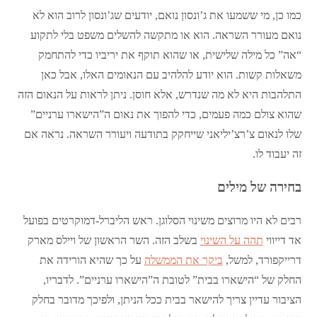
כמו כן, מי ששמעו את ג’ונסון נואם, יודעים שג’ונסון לרוב הוא לא
נואם מעורר השראה. הוא או מתקשה להשלים משפט בלי לתקוע
“אה” כל מילה שלישית, או שהוא תוקף את יריביו כדי להתחמק
משאלות קשות. הוא יודע להלהיב עם הנאומים האלו, אבל כאן
התלהבות היא לא מה שנדרש, אלא חוסן. ניתן לראות על הנאום הזה
שהוא צולם כמה פעמים, כדי להפוך את נאום ה”הישארו ערניים”
שלו לנאום צ’רצ’יליאני שייחקק בתודעה ויעורר השראה. נראה אם
זה יעבוד לו.
בחירה של מילים
רבים לא היו מרוצים משינוי הסלוגן. ראש הליברל-דמוקרטים בפועל
אד דייווי
תהה על השינוי
בשלב הזה. השר הראשון של ויילס מארק
דרייקפורד, למשל,
ביקר את הממשלה
על כך שהיא הורידה את
החלק של “הישארו בבית” לטובת ה”הישארו ערניים”. לדבריו,
הציבור עדיין צריך להישאר בבית ככל הניתן, ולפיכך מדובר בחלק