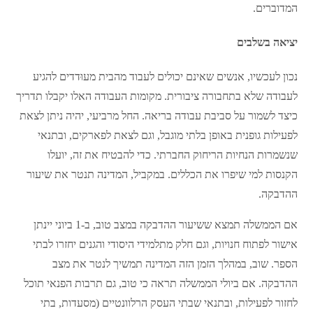
המדוברים.
יציאה בשלבים
נכון לעכשיו, אנשים שאינם יכולים לעבוד מהבית מעוּדדים להגיע
לעבודה שלא בתחבורה ציבורית. מקומות העבודה האלו יקבלו תדריך
כיצד לשמור על סביבת עבודה בריאה. החל מרביעי, יהיה ניתן לצאת
לפעילות גופנית באופן בלתי מוגבל, וגם לצאת לפארקים, ובתנאי
שנשמרות הנחיות הריחוק החברתי. כדי להבטיח את זה, יועלו
הקנסות למי שיפרו את הכללים. במקביל, המדינה תנטר את שיעור
ההדבקה.
אם הממשלה תמצא ששיעור ההדבקה במצב טוב, ב-1 ביוני יינתן
אישור לפתוח חנויות, וגם חלק מתלמידי היסודי והגנים יחזרו לבתי
הספר. שוב, במהלך הזמן הזה המדינה תמשיך לנטר את מצב
ההדבקה. אם ביולי הממשלה תראה כי טוב, גם תרבות הפנאי תוכל
לחזור לפעילות, ובתנאי שבתי העסק הרלוונטיים (מסעדות, בתי