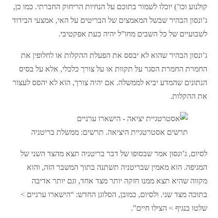
קולנוע וכו’) יוכלו לשמור בתוכם על הנחיות הריחוק החברתי. כמו כן,
ג’ונסון הבהיר שבשל המאמצים של הבריטים על האי, אמצעי הבידוד
לשבועיים של כל השבים מחו”ל יהיה כעת אפקטיבי.
ג’ונסון הבהיר שהוא לא יבסס את הפעלת ההקלות או לחלופין את
החמרת החמרת הסגר על תקוות או על צורך כלכלי, אלא על בסיס
הנתונים שהמדע יביא לממשלה. אם יהיה צורך, הוא לא יהסס לעצור
את ההקלות.
תרשים אסטרטגיית היציאה. תרשים: ממשלת בריטניה
לסיום, ג’ונסון אמר שבסופו של דבר בריטניה תצא מהצד השני של
המגיפה. הוא מאמין שבריטניה תשתנה בתוך המשבר הזה, והוא
מקווה שהיא תצא ממנו חזקה יותר מצד אחד, וגם יותר אדיבה
בתוכה מצד שני. ולסיום, כמובן, הסלוגן החדש: “הישארו ערניים >
שלטו בנגיף > הצילו חיים”.