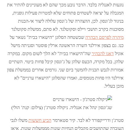
נוגעות לאנגליה בלבד. הדבר נובע מכך שהם לא מעוניינים להתיר את
המגבלה על יציאה לשטחים פתוחים שלא למטרות פעילות גופנית,
בניגוד לג’ונסון. לכן, ההצהרה של ג’ונסון עלולה ליצור אי-הבנות
מסוכנות בקרב תושבי ויילס וסקוטלנד. לא סתם, ממשלת סקוטלנד
מיהרה לפרסם הבהרה
שבשטחה הסלוגן “הישארו בבית” נשאר על
כנו. גם בצפון אירלנד השרה הראשונה ארלין פוסטר וסגניתה מישל
אוניל
דאגו להבהיר
שה”הישארו בבית” לא הלך לשום מקום. במקרה
שלהן, בכל מקרה, הכעס שלהן על ג’ונסון קיבל פחות ביטוי. השתיים
אמורות לגבש תכנית להמשך ביום שני. גורמים אחרים בממשלת צפון
אירלנד היו פחות מנומסים, ואמרו שהסלוגן “הישארו ערניים” לא
מובן בעליל.
שג’ונסון ינהל את אנגליה. ניקולה סטרג’ן (צילום: קנת’ הולי)
סטרג’ן ודרייקפורד לא לבד. קיר סטארמר
הביע חששות
משלו לגבי
העובדה שהתושבים מקבלים הנחיות שונות מממשלות שונות. איאן