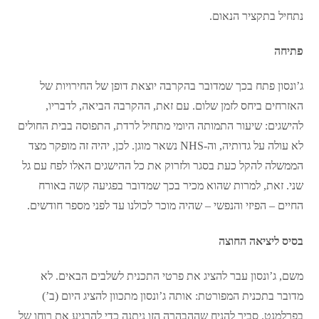
נתחיל בתקציר הנאום.
פתיחה
ג’ונסון פתח בכך שמדובר בהקרבה יוצאת דופן של החירויות של
האזרחים ביחס לזמן שלום. עם זאת, ההקרבה הביאה, לדבריו,
להישגים: שיעור התמותה היומי מתחיל לרדת, התפוסה בבית החולים
לא עולה על גדותיה, וה-NHS נשאר מוגן. לכן, יהיה זה מופקר מצד
הממשלה להקל כעת בסגר ולזרוק את כל ההישגים האלו לפח עם גל
שני. זאת, למרות שהוא מכיר בכך שמדובר בפגיעה קשה באורח
החיים – הפיזי והנפשי – שהיה מוכר לכולנו עד לפני מספר חודשים.
בסיס ליציאה החוצה
משם, ג’ונסון עבר להציג את פרטי התכנית לשלבים הבאים. לא
מדובר בתכנית המפורטת: אותה ג’ונסון מתכוון להציג היום (ב’)
בפרלמנט. סביר להניח שההבהרה הזו ניתנה כדי להרגיע את רוחו של