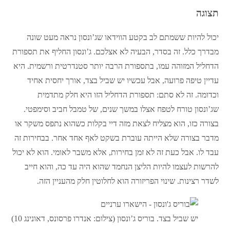
תצוגה
יכול להיות ששמתם לב בקטע הווידאו שג’ונסון נראה מעט שונה
מבדרך כלל. זה בסדר, הבעיה לא אצלכם. ג’ונסון החליף את תספורת
הדחליל המזוהה עמו, בתספורת הרבה יותר סטנדרטית ורשמית. היא
עדיין טיפה פרועה, אבל עכשיו יש שביל בצד, אורך יחסית אחיד
וכדומה. זה לא סתם: תספורת הדחליל הזו היא חלק מתדמית
שג’ונסון טורח לטפח אצלו במשך שנים, של טמבל חביב וסימפטי.
בצורה כזו, הוא מצליח לצאת מזה דיי בקלות כשהוא נתפס משקר או
מדבר בצורה שלא הייתה עוברת בשקט לאף אחד אחר. בבחירות זה
עבד לו. אבל כעת זה לא זמן בחירות, אלא משבר לאומי. הוא לא יכול
להרשות לעצמו להיות הליצן הנחמד שהוא היה עד כה, והוא חייב
לשדר רצינות. שינוי הפריזורה הוא לחלוטין חלק מהעניין הזה.
יש שביל בצד. בוריס ג’ונסון (צילום: אנדרו פרסונס, דאונינג 10)