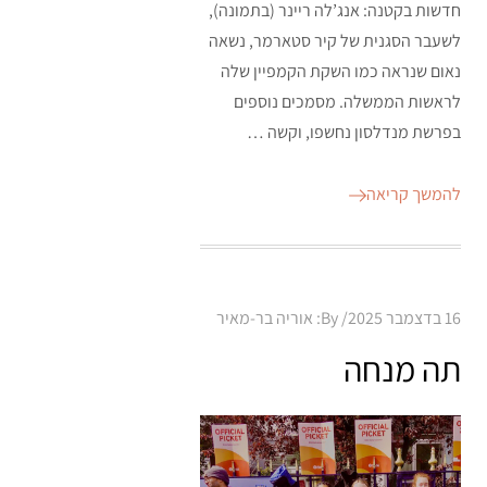
חדשות בקטנה: אנג’לה ריינר (בתמונה),
לשעבר הסגנית של קיר סטארמר, נשאה
נאום שנראה כמו השקת הקמפיין שלה
לראשות הממשלה. מסמכים נוספים
בפרשת מנדלסון נחשפו, וקשה …
להמשך קריאה
Posted
16 בדצמבר 2025
By:
אוריה בר-מאיר
on
תה מנחה