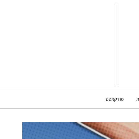
ת
פודקאסט