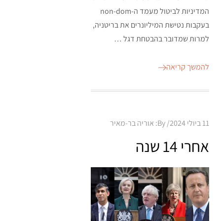
המדיניות לביטול מעמד ה-non-dom
בעקבות נטישת המיליונרים את בריטניה,
למרות שמדובר בהבטחת דגל …
להמשך קריאה
Posted
11 ביולי 2024
By:
אוריה בר-מאיר
on
אחרי 14 שנה