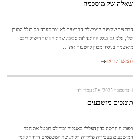
שאלה של מוסכמה
התקציב שהציגה הממשלה הבריטית לא יצר סערה רק בגלל התוכן
שלו, אלא גם בגלל ההתנהלות סביבו. שרת האוצר רייצ’ל ריבס
מואשמת בניסיון מכוון להטעות את …
להמשך קריאה
Posted
4 בדצמבר 2025
By:
עמרי לוין
on
תומכים מושבעים
רפורמה חדשה בדין הפלילי באנגליה ובוויילס תבטל את חבר
המושבעים בעבירות פליליות קלות. שר המשפטים דייוויד לאמי