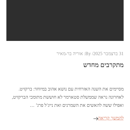
Posted
31 בדצמבר 2025
By:
אוריה בר-מאיר
on
מתקרבים מחדש
מסיימים את השנה האזרחית עם נושא אהוב במיוחד: ברקזיט.
לאחרונה נראה שממשלת סטארמר לא חוששת מתומכי הברקזיט,
ואפילו ששה להאשים את השמרנים ואת נייג’ל פרג’ …
להמשך קריאה