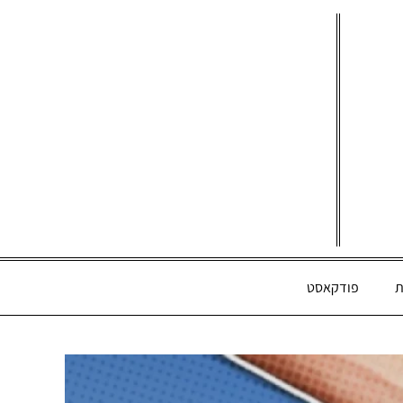
ת
פודקאסט