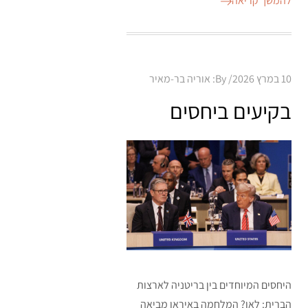
להמשך קריאה
Posted
10 במרץ 2026
By:
אוריה בר-מאיר
on
בקיעים ביחסים
היחסים המיוחדים בין בריטניה לארצות
הברית: לאן? המלחמה באיראן מביאה