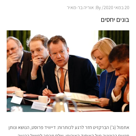
Posted
20 במאי 2020
By:
אוריה בר-מאיר
on
בונים יחסים
אתמול (ג’) הברקזיט חזר לרגע לכותרות: דייוויד פרוסט, הנושא ונותן
מטעם בריטניה מול האיחוד האירופי, שלח מכתב למישל ברנייה,