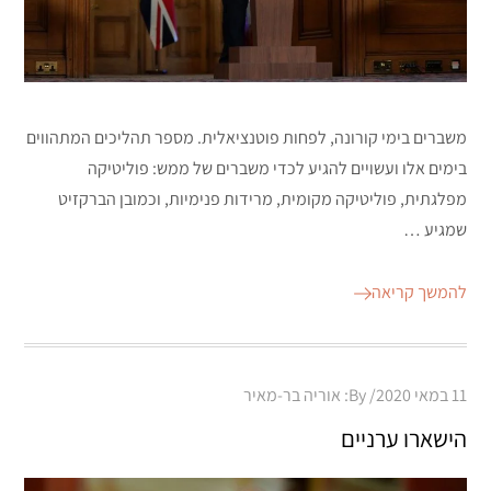
משברים בימי קורונה, לפחות פוטנציאלית. מספר תהליכים המתהווים
בימים אלו ועשויים להגיע לכדי משברים של ממש: פוליטיקה
מפלגתית, פוליטיקה מקומית, מרידות פנימיות, וכמובן הברקזיט
שמגיע …
להמשך קריאה
Posted
11 במאי 2020
By:
אוריה בר-מאיר
on
הישארו ערניים