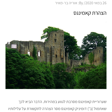
Posted
26 במאי 2020
By:
אוריה בר-מאיר
on
הצהרת קאמינגס
שערוריית קאמינגס מסרבת לגווע במהירות. הדבר הביא לכך
שאתמול (ב’) דומיניק קאמינגס מסר הצהרה לתקשורת על עלילותיו