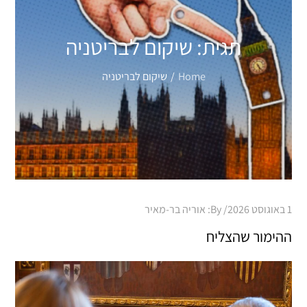
תגית:
שיקום לבריטניה
Home
שיקום לבריטניה
Posted
1 באוגוסט 2026
By:
אוריה בר-מאיר
on
ההימור שהצליח