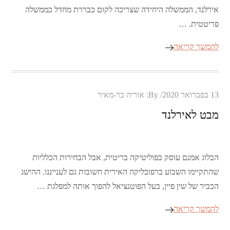
אירלנד, הממשלה היחידה שצריכה לקום כבררת מחדל כממשלה
פריטטית. …
להמשך קריאה
Posted
13 בפברואר 2020
By:
אוריה בר-מאיר
on
מבט לאירלנד
הבלוג אמנם עוסק בפוליטיקה בריטית, אבל הבחירות הכלליות
שהתקיימו השבוע ברפובליקה האירית חשובות גם לענייננו. ההישג
הכביר של שין פיין, בעל הפוטנציאל להפוך אותה למפלגת …
להמשך קריאה