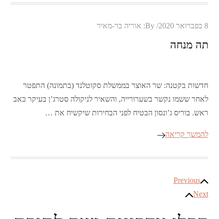
Posted
8 בפברואר 2020
By:
אוריה בר-מאיר
on
תה מנחה
חדשות בקטנה: שר האוצר בממשלת סקוטלנד (בתמונה) התפטר
לאחר ששמו נקשר בשערורייה, והשאיר לניקולה סטרג’ן בעיקר כאב
ראש. בוריס ג’ונסון הבטיח לפני הבחירות שיקשיח את …
להמשך קריאה
ניווט
Previous
Next