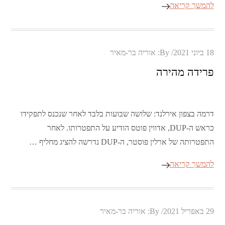
להמשך קריאה
Posted
18 ביוני 2021
By:
אוריה בר-מאיר
on
פרידה מהירה
דרמה בצפון אירלנד: שלושה שבועות בלבד לאחר שנכנס לתפקידו
כראש ה-DUP, אדווין פוטס הודיע על התפטרותו. לאחר
התפטרותה של ארלין פוסטר, ה-DUP נדרשה להציג מחליף …
להמשך קריאה
Posted
29 באפריל 2021
By:
אוריה בר-מאיר
on