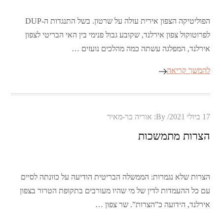
הפוליטיקה הצפון אירית עולה על שרטון. בשל התנגדות ה-DUP
לפרוטוקול צפון אירלנד, שקובע גבול פנימי בין האי הבריטי לצפון
אירלנד, המפלגה עשתה כמה מהלכים נועזים …
להמשך קריאה
Posted
17 ביולי 2021
By:
אוריה בר-מאיר
on
הצרות מתמשכות
הצרות שלא נגמרות: הממשלה הבריטית הודיעה על כוונתה לסיים
עם כל ההעמדות לדין של מי שהיו מעורבים בתקופת הטרור בצפון
אירלנד, הידועה כ”הצרות”. שר צפון …