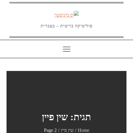
Ski
t
conten
פוליטיקה בריטית – בעברית
תגית:
שין פיין
Home
שין פיין
Page 2