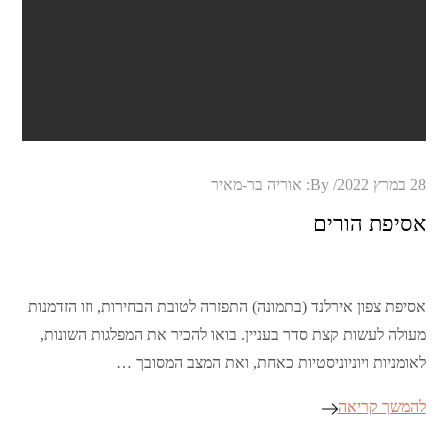
Posted
28 במרץ 2022
By:
אוריה בר-מאיר
on
אסיפת הורים
אסיפת צפון אירלנד (בתמונה) התפזרה לטובת הבחירות, וזו הזדמנות
מעולה לעשות קצת סדר בעניין. בואו להכיר את המפלגות השונות,
לאומניות ויוניוניסטיות כאחת, ואת המצב המסובך …
להמשך קריאה