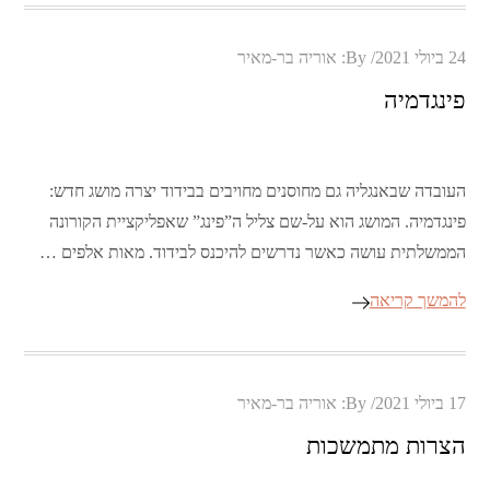
Posted
24 ביולי 2021
By:
אוריה בר-מאיר
on
פינגדמיה
העובדה שבאנגליה גם מחוסנים מחויבים בבידוד יצרה מושג חדש:
פינגדמיה. המושג הוא על-שם צליל ה”פינג” שאפליקציית הקורונה
הממשלתית עושה כאשר נדרשים להיכנס לבידוד. מאות אלפים …
להמשך קריאה
Posted
17 ביולי 2021
By:
אוריה בר-מאיר
on
הצרות מתמשכות