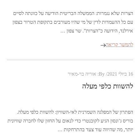
הצרות שלא נגמרות: הממשלה הבריטית הודיעה על כוונתה לסיים
עם כל ההעמדות לדין של מי שהיו מעורבים בתקופת הטרור בצפון
אירלנד, הידועה כ”הצרות”. שר צפון …
להמשך קריאה
Posted
16 ביולי 2021
By:
אוריה בר-מאיר
on
להשוות כלפי מעלה
הפתרון של המפלגה השמרנית לאי-השוויון: להשוות כלפי מעלה.
בוריס ג’ונסון הגיע לקובנטרי כדי לנאום על החזון שלו לחברה שוויונית
יותר, מה שהיווה עוד צעד בהתרחקות …