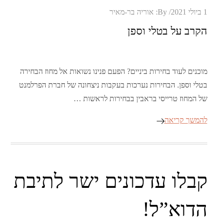
Posted
1 ביולי 2021
By:
אוריה בר-מאיר
on
הקרב על בטלי וספן
מוכנים לעוד בחירות ביניים? הפעם פנינו נשואות אל מחוז הבחירה
בטלי וספן. הבחירות נערכות בעקבות ניצחונה של חברת הפרלמנט
של המחוז טרייסי בראבין בבחירות לראשות …
להמשך קריאה
קבלו עדכונים ישר לתיבת
הדוא”ל!