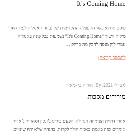
It’s Coming Home
פוסט אורח: בשל ההעפלה התקדימית של נבחרת אנגליה לגמר היורו
מילות השיר “It’s Coming Home” נשמעות בכל פינה באנגליה.
עמרי לוין מנסה להבין מה בדיוק …
להמשך קריאה
Posted
6 ביולי 2021
By:
אוריה בר-מאיר
on
מורידים מסכות
אחרי דחיית הפתיחה הגדולה, הפעם בוריס ג’ונסון וסאג’יד ג’אוויד
אומרים שזה באמת-באמת הולך לקרות. בהנחה שלא יהיו שינויים