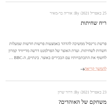
Posted
25 באפריל 2021
By:
אוריה בר-מאיר
on
ריח שחיתות
פרשת גרינסיל ממשיכה להדהד באמצעות פרשות חדשות שמעלות
חשדות לשחיתות. ועדת האוצר של הפרלמנט דרשה מדייוויד קמרון
לחשוף את התכתבויותיו עם הבכירים באוצר. בינתיים, ה-BBC …
להמשך קריאה
Posted
23 באפריל 2021
By:
דרור שרון
on
משחקם של האוהדים?