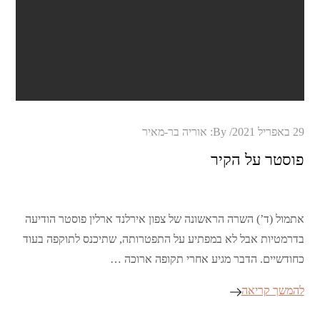
Posted
29 באפריל 2021
By:
אוריה בר-מאיר
on
פוסטר על הקיר
אתמול (ד’) השרה הראשונה של צפון אירלנד ארלין פוסטר הודיעה
בדרמטיות אבל לא במפתיע על התפטרותה, שתיכנס לתוקפה בעוד
כחודשיים. הדבר מגיע אחרי תקופה ארוכה …
להמשך קריאה