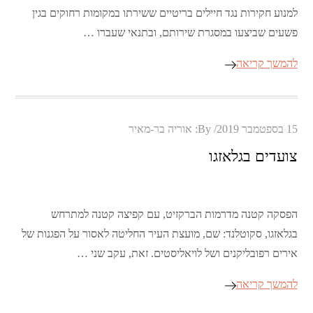
למנוע חקירות נגד חיילים בריטיים ששירתו במקומות רחוקים בגין
פשעים שביצעו במסגרת שירותם, ובתנאי שעברו …
להמשך קריאה
Posted
15 בספטמבר 2019
By:
אוריה בר-מאיר
on
צועדים בגלאזגו
הפסקה קטנה מדרמות הברקזיט, עם קפיצה קטנה למתרחש
בגלאזגו, סקוטלנד: שם, מועצת העיר החליטה לאסור על הפגנות של
אירים רפובליקנים ושל לויאליסטים. זאת, עקב שני …
להמשך קריאה