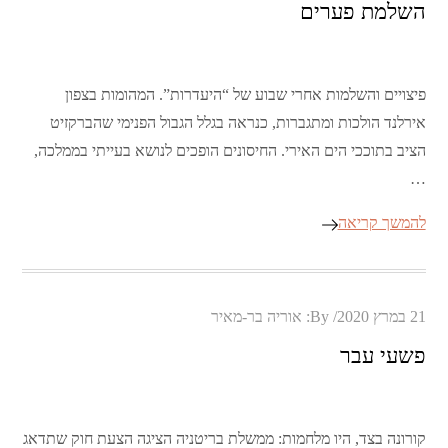
השלמת פערים
פיצויים והשלמות אחרי שבוע של “היעדרות”. המהומות בצפון
אירלנד הולכות ומתגברות, כנראה בגלל הגבול הפנימי שהברקזיט
הציב בתוככי הים האירי. החיסונים הופכים לנושא בעייתי בממלכה,
…
להמשך קריאה
Posted
21 במרץ 2020
By:
אוריה בר-מאיר
on
פשעי עבר
קורונה בצד, היו מלחמות: ממשלת בריטניה הציגה הצעת חוק שתדאג