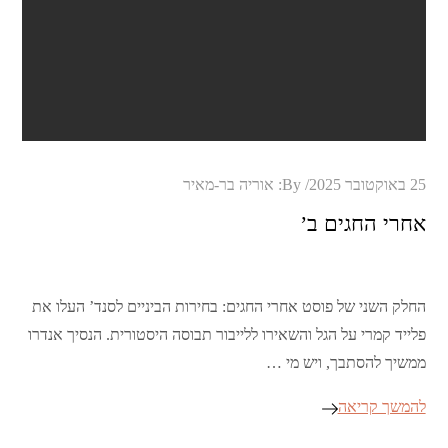
Posted
25 באוקטובר 2025
By:
אוריה בר-מאיר
on
אחרי החגים ב’
החלק השני של פוסט אחרי החגים: בחירות הביניים לסנד’ העלו את
פלייד קמרי על הגל והשאירו ללייבור תבוסה היסטורית. הנסיך אנדרו
ממשיך להסתבך, ויש מי …
להמשך קריאה