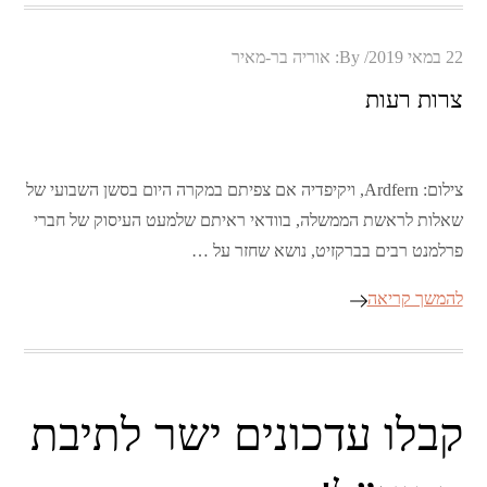
Posted
22 במאי 2019
By:
אוריה בר-מאיר
on
צרות רעות
צילום: Ardfern, ויקיפדיה אם צפיתם במקרה היום בסשן השבועי של
שאלות לראשת הממשלה, בוודאי ראיתם שלמעט העיסוק של חברי
פרלמנט רבים בברקזיט, נושא שחזר על …
להמשך קריאה
קבלו עדכונים ישר לתיבת