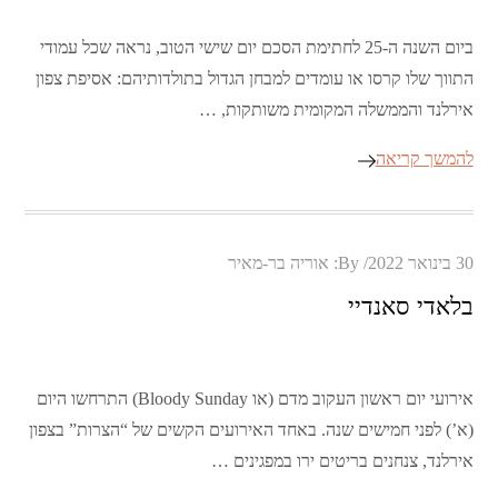
ביום השנה ה-25 לחתימת הסכם יום שישי הטוב, נראה שכל עמודי
התווך שלו קרסו או עומדים למבחן הגדול בתולדותיהם: אסיפת צפון
אירלנד והממשלה המקומית משותקות, …
להמשך קריאה
Posted
30 בינואר 2022
By:
אוריה בר-מאיר
on
בלאדי סאנדיי
אירועי יום ראשון העקוב מדם (או Bloody Sunday) התרחשו היום
(א’) לפני חמישים שנה. באחד האירועים הקשים של “הצרות” בצפון
אירלנד, צנחנים בריטים ירו במפגינים …