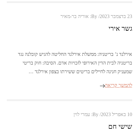
Posted
23 בדצמבר 2023
By:
אוריה בר-מאיר
on
גשר אירי
אירלנד נ’ בריטניה: ממשלת אירלנד החליטה להגיש קובלנה נגד
בריטניה לבית הדין האירופי לזכויות אדם. הסיבה: חוק בריטי
שמעניק חנינה לחיילים בריטים ששירתו בצפון אירלנד …
להמשך קריאה
Posted
10 באפריל 2023
By:
עמרי לוין
on
שישי חם