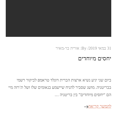
Posted
31 במאי 2019
By:
אוריה בר-מאיר
on
יחסים מיוחדים
ביום שני יגיע נשיא ארצות הברית דונלד טראמפ לביקור רשמי
בבריטניה. מושג שסביר להניח שיישמע בנאומים שלו ושל ת’רזה מיי
הם “יחסים מיוחדים” בין בריטניה …
להמשך קריאה