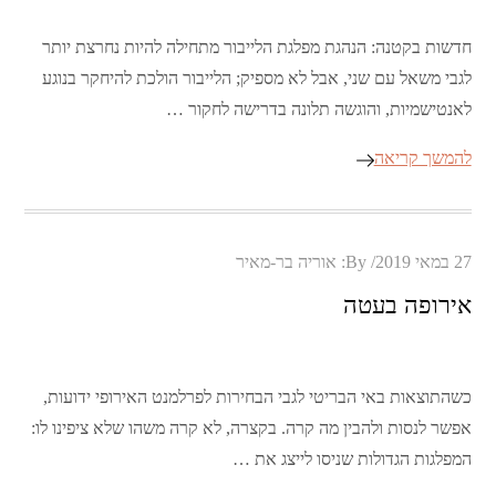
חדשות בקטנה: הנהגת מפלגת הלייבור מתחילה להיות נחרצת יותר
לגבי משאל עם שני, אבל לא מספיק; הלייבור הולכת להיחקר בנוגע
לאנטישמיות, והוגשה תלונה בדרישה לחקור …
להמשך קריאה
Posted
27 במאי 2019
By:
אוריה בר-מאיר
on
אירופה בעטה
כשהתוצאות באי הבריטי לגבי הבחירות לפרלמנט האירופי ידועות,
אפשר לנסות ולהבין מה קרה. בקצרה, לא קרה משהו שלא ציפינו לו:
המפלגות הגדולות שניסו לייצג את …