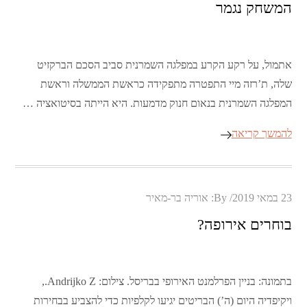
המשחק נגמר
אתמול, על רקע הקרע במפלגה השמרנית סביב הסכם הברקזיט
שלה, ת’רזה מיי התפטרה מתפקידה כראשת הממשלה וראשת
המפלגה השמרנית בנאום חנוק מדמעות. היא הייתה בסיטואציה …
להמשך קריאה
Posted
23 במאי 2019
By:
אוריה בר-מאיר
on
בוחרים אירופה?
בתמונה: בניין הפרלמנט האירופי בבריסל. צילום: Andrijko Z.,
ויקיפדיה היום (ה’) הבריטים יגיעו לקלפיות כדי להצביע בבחירות