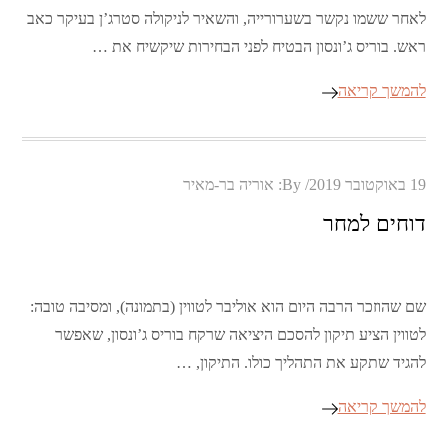
לאחר ששמו נקשר בשערורייה, והשאיר לניקולה סטרג’ן בעיקר כאב
ראש. בוריס ג’ונסון הבטיח לפני הבחירות שיקשיח את …
להמשך קריאה
Posted
19 באוקטובר 2019
By:
אוריה בר-מאיר
on
דוחים למחר
שם שהוזכר הרבה היום הוא אוליבר לטווין (בתמונה), ומסיבה טובה:
לטווין הציע תיקון להסכם היציאה שרקח בוריס ג’ונסון, שאפשר
להגיד שתקע את התהליך כולו. התיקון, …
להמשך קריאה