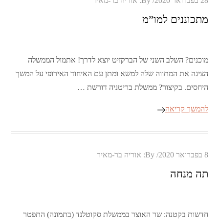
28 בפברואר 2020
By:
אוריה בר-מאיר
on
מתכוננים למו”מ
מוכנים? השלב השני של הברקזיט יוצא לדרך! אתמול הממשלה
הציגה את המתווה שלה למשא ומתן עם האיחוד האירופי על המשך
היחסים. בקיצור? ממשלת בריטניה דורשת …
להמשך קריאה
Posted
8 בפברואר 2020
By:
אוריה בר-מאיר
on
תה מנחה
חדשות בקטנה: שר האוצר בממשלת סקוטלנד (בתמונה) התפטר