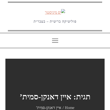
Ski
t
conten
פוליטיקה בריטית – בעברית
תגית:
איין דאנקן-סמית’
Home
איין דאנקן-סמית’