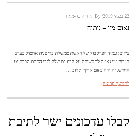
Posted
22 במאי 2019
By:
אוריה בר-מאיר
on
נאום מיי – ניתוח
צילום: עמוד הפייסבוק של ראשת ממשלת בריטניה אתמול בערב,
ת’רזה מיי נאמה לתקשורת על הכוונות שלה לגבי הסכם הברקזיט
החדש. זה היה נאום ארוך, קרוב …
להמשך קריאה
קבלו עדכונים ישר לתיבת