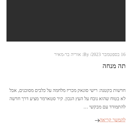
Posted
16 בספטמבר 2023
By:
אוריה בר-מאיר
on
תה מנחה
חדשות בקטנה: רישי סונאק מכריז מלחמה על כלבים מסוכנים, אבל
לא בטוח שהוא נובח על העץ הנכון. קיר סטארמר מציע דרך חדשה
להתמודד עם מבקשי …
להמשך קריאה