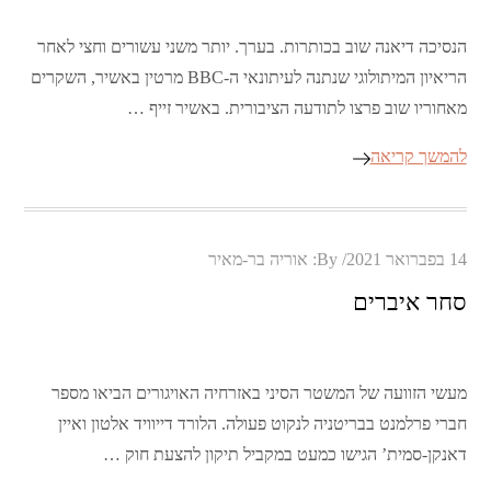
הנסיכה דיאנה שוב בכותרות. בערך. יותר משני עשורים וחצי לאחר
הריאיון המיתולוגי שנתנה לעיתונאי ה-BBC מרטין באשיר, השקרים
מאחוריו שוב פרצו לתודעה הציבורית. באשיר זייף …
להמשך קריאה
Posted
14 בפברואר 2021
By:
אוריה בר-מאיר
on
סחר איברים
מעשי הזוועה של המשטר הסיני באזרחיה האויגורים הביאו מספר
חברי פרלמנט בבריטניה לנקוט פעולה. הלורד דייוויד אלטון ואיין
דאנקן-סמית’ הגישו כמעט במקביל תיקון להצעת חוק …