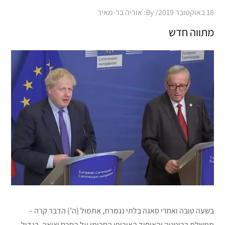
Posted
18 באוקטובר 2019
By:
אוריה בר-מאיר
on
מתווה חדש
בשעה טובה ואחרי סאגה בלתי נגמרת, אתמול (ה’) הדבר קרה –
ממשלת בריטניה והאיחוד האירופי הסכימו על הסכם יציאה. בגדול,