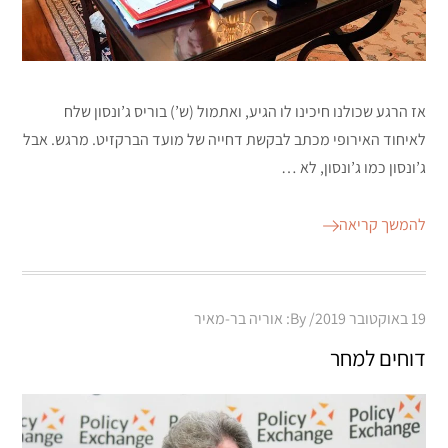
אז הרגע שכולנו חיכינו לו הגיע, ואתמול (ש’) בוריס ג’ונסון שלח
לאיחוד האירופי מכתב לבקשת דחייה של מועד הברקזיט. מרגש. אבל
ג’ונסון כמו ג’ונסון, לא …
להמשך קריאה
Posted
19 באוקטובר 2019
By:
אוריה בר-מאיר
on
דוחים למחר