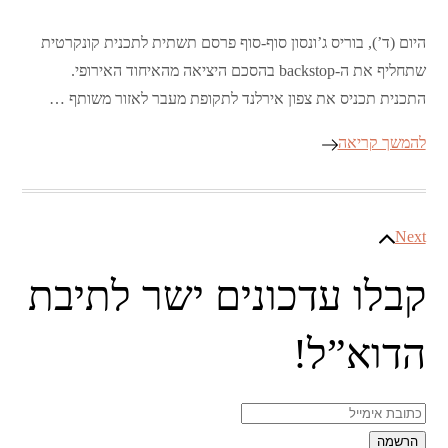
היום (ד’), בוריס ג’ונסון סוף-סוף פרסם תשתית לתכנית קונקרטית
שתחליף את ה-backstop בהסכם היציאה מהאיחוד האירופי.
התכנית תכניס את צפון אירלנד לתקופת מעבר לאזור משותף …
להמשך קריאה
Next
ניווט
קבלו עדכונים ישר לתיבת
הדוא”ל!