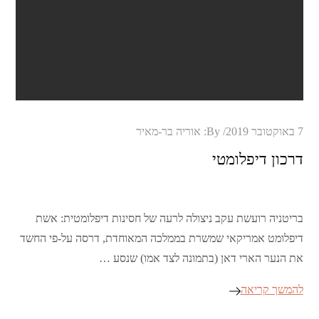
Posted
7 באוקטובר 2019
By:
אוריה בר-מאיר
on
דרכון דיפלומטי
בריטניה רועשת עקב ניצולה לרעה של חסינות דיפלומטית: אשת
דיפלומט אמריקאי שמשרת בממלכה המאוחדת, דרסה על-פי החשד
את הנער הארי דאן (בתמונה לצד אמו) שנסע …
להמשך קריאה