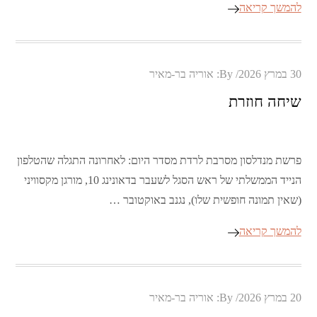
להמשך קריאה
Posted
30 במרץ 2026
By:
אוריה בר-מאיר
on
שיחה חוזרת
פרשת מנדלסון מסרבת לרדת מסדר היום: לאחרונה התגלה שהטלפון
הנייד הממשלתי של ראש הסגל לשעבר בדאונינג 10, מורגן מקסוויני
(שאין תמונה חופשית שלו), נגנב באוקטובר …
להמשך קריאה
Posted
20 במרץ 2026
By:
אוריה בר-מאיר
on