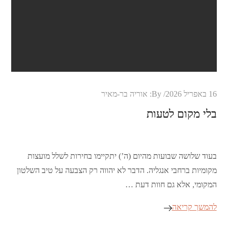
Posted
16 באפריל 2026
By:
אוריה בר-מאיר
on
בלי מקום לטעות
בעוד שלושה שבועות מהיום (ה’) יתקיימו בחירות לשלל מועצות
מקומיות ברחבי אנגליה. הדבר לא יהווה רק הצבעה על טיב השלטון
המקומי, אלא גם חוות דעת …
להמשך קריאה