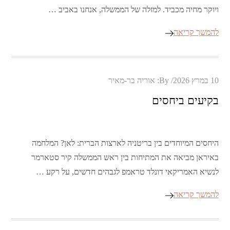
ויוקר מחיה מכביד. למזלה של הממשלה, אנחנו באביב …
להמשך קריאה
Posted
10 במרץ 2026
By:
אוריה בר-מאיר
on
בקיעים ביחסים
היחסים המיוחדים בין בריטניה לארצות הברית: לאן? המלחמה
באיראן מביאה את המתיחות בין ראש הממשלה קיר סטארמר
לנשיא האמריקאי דונלד טראמפ לגבהים חדשים, על רקע …
להמשך קריאה