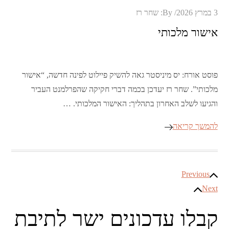
Posted
3 במרץ 2026
By:
שחר רז
on
אישור מלכותי
פוסט אורח: יס מיניסטר גאה להשיק פיילוט לפינה חדשה, “אישור
מלכותי”. שחר רז יעדכן בכמה דברי חקיקה שהפרלמנט העביר
והגיעו לשלב האחרון בתהליך: האישור המלכותי. …
להמשך קריאה
ניווט
Previous
Next
קבלו עדכונים ישר לתיבת