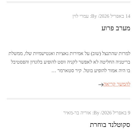
Posted
14 באפריל 2026
By:
עמרי לוין
on
מערב פרוע
למרות שהתנצל (שוב) על אמירות נאציות ואנטישמיות שלו, ממשלת
בריטניה החליטה לא לאפשר לקניה ווסט להופיע בלונדון והפסטיבל
בו היה אמור להופיע בוטל. קיר סטארמר …
להמשך קריאה
Posted
9 באפריל 2026
By:
אוריה בר-מאיר
on
סקוטלנד בוחרת