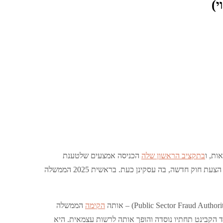
י)
ת, ו
בתקציב הראשון שלה
הכניסה אמצעים שלטענת
הממשלה יחסכו כ-9.2 מיליארד ליש”ט עד 2030, כולל 1.6 מיליארד דרך הצעת חוק חדשה, בה עסקינן כעת. בראשית 2025 הממשלה
הקימה
הממשלה
– ממשרד הקבינט תחתיו נוסדה והופך אותה לרשות עצמאית. היא