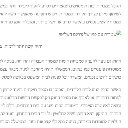
תקבל סמכויות וכוחות מסוימים שאמורים לסייע להפוך ליעילה יותר במשי
לשיתוף מידע לצורך חקירה וסמכויות חיפוש ותפיסה שיאפשרו גישה לחוק
סמכות להשיב נכסים בהקשר לחוב או תשלום יתר, ומגבלת הזמן לפתיחת תיק הונאה תוארך ל-12 
יהיה קשה יותר לרמות. צי
החוק גם נועד להעניק סמכויות דומות למשרד העבודה והרווחה, בנוסף 
ממוסדות פיננסיים כמו בנקים. הממשלה תהיה מחויבת למנות מבקר עצמאי
כושלים להשיב נכסים, המשרד יוכל לפנות לבית המשפט בבקשה לשלול את
כאשר החוק הגיע לבית הלורדים, הוכנסו בו מספר תיקונים בניגוד לרצ
לפתוח בחקירה או לאכוף את סעיפי החוק רק לבקשת הרשות הרלוונטית
נחוצה לאינטרס הציבורי. במסגרת הפינג פונג עם בית הנבחרים, כולם למ
הבתים. התיקון יוצא הדופן נשלל לחלוטין על-ידי הבית התחתון, ונועד ל
העלויות למוסדות המדינה, פגיעה במקבלי קצבאות ועוד. הממשלה הסבירה 