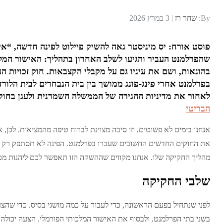
Posted
By:
שחר רז
3 במרץ 2026
on
פוסט אורח: יס מיניסטר גאה להשיק פיילוט לפינה חדשה, “אי
שהפרלמנט העביר והגיעו לשלב האחרון בתהליך: האישור המל
בהונאות, ושם את עיניו גם על מקבלי הקצבאות. חוק זכויות 
בפרלמנט אחרי פינג-פונג ממושך בין בית הנבחרים לבית הלורדי
לאחור את מדיניות ההגירה של הממשלה השמרנית ולעגן בחוק 
הבריטי
אנחנו בימים לא פשוטים, וזו סיבה מצוינת לברוח טיפה מהמציאות. לכן,
את החוקים החדשים החשובים שעברו בפרלמנט. הפינה לא תסתפק רק בת
מהליך החקיקה שלו. אנחנו מקווים שההשקה הזו תאפשר לכם ליהנות מ
שלבי החקיקה
לפני שנתחיל בפעם הראשונה, כדי לעבור על כמה מושגי בסיס. כדי שהצ
בשני בתי הפרלמנט, ולבסוף את האישור המלכותי הפורמלי. הצעה יכולה