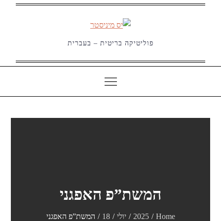
Ski
t
conten
פוליטיקה בריטית – בעברית
המשת”פ האפגני
Home
2025
יולי
18
המשת”פ האפגני