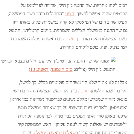
רבים לקחו אחריות. שר ההגנה ג’ון הילי, שדיווח לפרלמנט על
הפרטים שהיה אפשר לחשוף,
הציע
“התנצלות כנה” בשם הממשלה,
אפילו שרוב רובו של הפיאסקו לא קרה במשמרת שלה. באותו דיון,
גם שר ההגנה בממשלת הצללים השמרנית, ג’יימס קרטלידג’, התנצל
בשם הממשלות הקודמות.
כך עשתה
גם ראשת המפלגה השמרנית
קמי בדנוק. יפה, כולם לוקחים אחריות.
התנצל. ג’ון הילי (צילום:
טים האמונד, דאונינג 10
)
אבל זה לא אומר שלא היו משחקים פוליטיים בכלל. כך למשל,
הלייבור שמחה לשתף
סרטון
בו נראה ראש הממשלה הקודם רישי
סונאק מזהיר שמבקשי מקלט מגיעים לבריטניה ממדינות כמו איראן
ואפגניסטן, ולאחריו דיווח חדשותי על כך שאותה ממשלה ממש
שיכנה באופן סודי אלפי אפגנים בבריטניה. לכך נוספה הכותרת
“לשמרנים יש שאלות קשות לענות עליהן”. ראש הממשלה קיר
סטארמר פתח את הצהרתו ב
שאלות לראש הממשלה
על כך