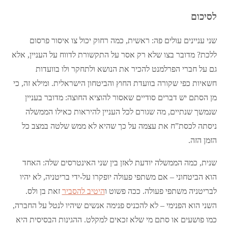
לסיכום
שני עניינים עולים פה: ראשית, כמה רחוק יכול צו איסור פרסום
ללכת? מדובר בצו שלא רק אסר על התקשורת לדווח על העניין, אלא
גם על חברי הפרלמנט להכיר את הנושא ולתחקר ולו בוועדות
חשאיות כפי שקורה בוועדת החוץ והביטחון הישראלית. ומילא זה, כי
מן הסתם יש דברים סודיים שאסור להוציא החוצה: מדובר בעניין
שנמשך שנתיים, מה שגורם לכל העניין להיראות כאילו הממשלה
ניסתה לכסת”ח את עצמה על כך שהיא לא ממש שלטה במצב כל
הזמן הזה.
שנית, כמה הממשלה יודעת לאזן בין שני האינטרסים שלה: האחד
הוא הביטחוני – אם משתפי פעולה יופקרו על-ידי בריטניה, לא יהיו
לבריטניה משתפי פעולה. ככה פשוט ו
היטיב להסביר
זאת בן ולס.
השני הוא הפנימי – לא להכניס פנימה אנשים שיהיו לנטל על החברה,
כמו פושעים או סתם מי שלא זכאים למקלט. ההגינות הבסיסית היא