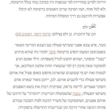
הייתה לסייע במהירות למי שבאמת היו בסיכון גבוה בגלל הרשימה,
ולא לכל אחד, ושזו הסיבה שרוב האנשים ברשימה לא קיבלו
אפשרות להיכנס גם דרך המסלול המיוחד.
הגן על התכנית. בן ולס (צילום:
סיימון דוסון, דאונינג 10
)
מנגד, איש צבא אפגני ששיתף פעולה עם הצבא הבריטי ונשאר
באפגניסטן וששמו הופיע ברשימה
סיפר
לסקיי ניוז שהוא מרגיש
“נבגד” ומופקר, ושהוא חושש לגורל משפחתו. הילי אמנם הגיע
למסקנה שאין סיכון רב למי שנשארו תחת שלטון הטליבאן, אך
לעומת זאת יש מי שטוענים שהארגון מחפש באופן פעיל את אותם
משתפי פעולה כדי להעניש אותם. לכן, ייתכן מאוד שאותו אדם
הופקר פעמיים. לריסה בראון, שסיקרה רבות את נושא האפגנים
משתפי הפעולה,
טענה
שהממשלה הבריטית “הימרה” על חייהם של
אותם אפגנים, ושהמסקנה של משרד ההגנה לפיה הסכנה עבורם
פחתה הגיעה אחרי הרבה זמן שבריטניה התרשלה בתפקידה.