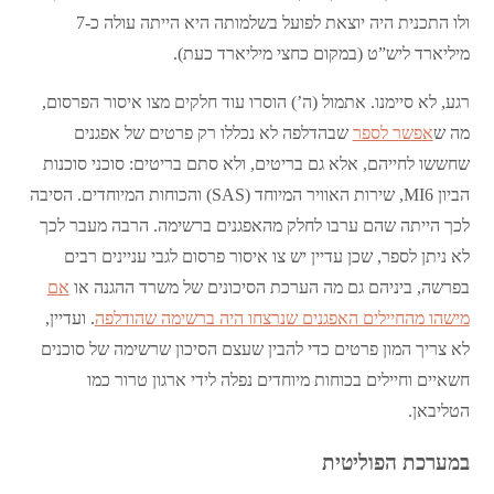
ולו התכנית היה יוצאת לפועל בשלמותה היא הייתה עולה כ-7
מיליארד ליש”ט (במקום כחצי מיליארד כעת).
רגע, לא סיימנו. אתמול (ה’) הוסרו עוד חלקים מצו איסור הפרסום,
מה ש
אפשר לספר
שבהדלפה לא נכללו רק פרטים של אפגנים
שחששו לחייהם, אלא גם בריטים, ולא סתם בריטים: סוכני סוכנות
הביון MI6, שירות האוויר המיוחד (SAS) והכוחות המיוחדים. הסיבה
לכך הייתה שהם ערבו לחלק מהאפגנים ברשימה. הרבה מעבר לכך
לא ניתן לספר, שכן עדיין יש צו איסור פרסום לגבי עניינים רבים
בפרשה, ביניהם גם מה הערכת הסיכונים של משרד ההגנה או
אם
מישהו מהחיילים האפגנים שנרצחו היה ברשימה שהודלפה
. ועדיין,
לא צריך המון פרטים כדי להבין שעצם הסיכון שרשימה של סוכנים
חשאיים וחיילים בכוחות מיוחדים נפלה לידי ארגון טרור כמו
הטליבאן.
במערכת הפוליטית