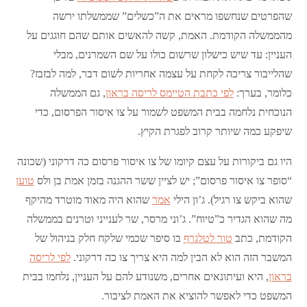
שהפרטים שנחשפו מראים את ה”כשלים” שממשלתו ירשה
מהממשלה הקודמת. האמת, קשה להאשים אותם שהם חוגגים על
העניין: עד שיש כישלון שרשום כולו על שם השמרנים, מבלי
שהלייבור צריכה לקחת על עצמה אחריות לשום דבר, למה לבזבז?
כלומר, בערך:
לפי כתבת הטיימס לריסה בראון
, גם הממשלה
הנוכחית נלחמה בבית המשפט לשמור על צו איסור הפרסום, כדי
שיפקע כמה שיותר קרוב לפגרת הקיץ.
היו גם ביקורות על עצם קיומו של צו איסור פרסום כה דרקוני (שכונה
“סופר צו איסור פרסום”; יש לציין ששר ההגנה בזמן אמת בן ולס
טוען
שהוא ביקש צו רגיל). ג’ון הילי
אמר
שהוא היה מאוד מוטרד מהיקף
מה שהוא הגדיר כ”טיוח”. ג’וני מרסר, שר לענייני וטרנים בממשלה
הקודמת, כתב
טור לטלגרף
בו סיפר שכמי שלקח חלק בניהול של
המשבר הזה הוא לא הבין למה היא צריך צו כה דרקוני.
לפי לריסה
בראון
, היא ועיתונאים אחרים, משנודע להם על העניין, נלחמו בבית
המשפט כדי לאפשר להוציא את האמת לציבור.