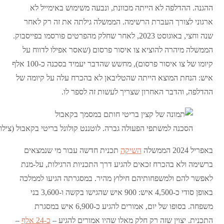
ההגנה. ההדלפה לא הייתה מכוונת, ונבעה משימוש באימייל לא
ארגוני לצורך העברת הרשימה. הממשלה גילתה את זה רק לאחר
שנה וחצי, באוגוסט 2023, לאחר שחלק מהפרטים פורסמו בפייסבוק.
הממשלה מיהרה להוציא צו איסור פרסום (שאסר אפילו לדווח על
קיומו של צו איסור פרסום), מחשש שהדבר יעמיד בסכנה כ-100 אלף
איש: הנחת המוצא הייתה שהטליבאן לא בהכרח עלה על קיומה של
ההדלפה, והדבר האחרון שצריך לעשות זה לספר לו.
הסכנה למשתפי הפעולה גברה. לוטננט קולונל בריטי בקאבול (צילו
באפריל 2024 הממשלה
השיקה
תכנית חדשה עבור מי שנמצאים
ברשימה ולא בהכרח זכאים להגיע דרך התכניות הרגילות, על-מנת
לאפשר להם ולמשפחותיהם חילוץ מהיר. במסגרתה הגיעו לממלכה
באופן סודי כ-4,500 איש: 900 איש שהגישו בקשה ו-3,600 בני
משפחה. בסופו של יום, אמורים להגיע כ-6,900 איש במסגרת
התכנית. יצוין שזה רק חלק מאלו שהיו אמורים להגיע –
כ-24 אלף
–