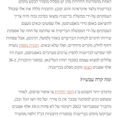
לאחת מהמדינות היחידות מהן יש מסלול מוסדר לבקש מקלט
בבריטניה (לצד אוקראינה והונג קונג). התכנית כללה את אלו שבגלל
העסקתם על-ידי ממשלת בריטניה נמצאו בסיכון גבוה והיה צריך
להוציאם באופן מידי מאפגניסטן; אלו שפשוט זכאים מעצם
העסקתם על-ידי הממשלה הבריטית או שחתמו על חוזה של אספקת
שירותי חיוניים לכוחות הבריטיים באזור (למשל, תרגום), אבל שפחות
דחוף לחלץ; מקרים מיוחדים; ואלו שלא זכאים.
תכנית נוספת
נועדה
למי שסייעו לבריטניה להפיץ ערכים מערביים באפגניסטן, וכעת היו
עלולים למצוא עצמם בסכנה תחת הטליבאן. במסגר התכניות, כ-36
אלף אפגנים
מצאו
מקום מפלט בבריטניה.
ומה קרה עכשיו?
מוקדם יותר השבוע (ג’)
הוסר חלקית
צו איסור פרסום, לאחר
ששופט הגיע למסקנה שכבר אין בו צורך. ועל מה הצו הגן? ובכן,
מתברר שבפברואר 2022 רשימה של לא פחות מ-19 אלף אפגנים
שביקשו מקלט בבריטניה במסגרת התכניות הנ”ל דלפה ממשרד