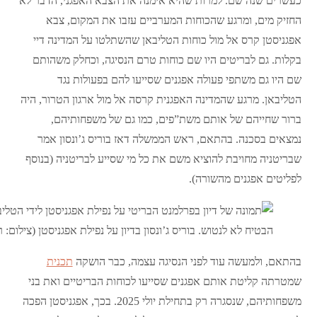
כעשרים שנה שם. למרות שהיא אימנה את הצבא האפגני, הדבר לא
החזיק מים, ומרגע שהכוחות המערביים עזבו את המקום, צבא
אפגניסטן קרס אל מול כוחות הטליבאן שהשתלטו על המדינה דיי
בקלות. גם לבריטים היו שם כוחות טרם הנסיגה, וכחלק משהותם
שם היו גם משתפי פעולה אפגנים שסייעו להם בפעולות נגד
הטליבאן. מרגע שהמדינה האפגנית קרסה אל מול ארגון הטרור, היה
ברור שחייהם של אותם משת”פים, כמו גם של משפחותיהם,
נמצאים בסכנה. בהתאם, ראש הממשלה דאז בוריס ג’ונסון אמר
שבריטניה מחויבת להוציא משם את כל מי שסייע לבריטניה (בנוסף
לפליטים אפגנים מהשורה).
הבטיח לא לנטוש. בוריס ג’ונסון בדיון על נפילת אפגניסטן (צילום:
בהתאם, ולמעשה עוד לפני הנסיגה עצמה, כבר הושקה
תכנית
שמטרתה קליטת אותם אפגנים שסייעו לכוחות הבריטיים ואת בני
משפחותיהם, שנסגרה רק בתחילת יולי 2025. בכך, אפגניסטן הפכה