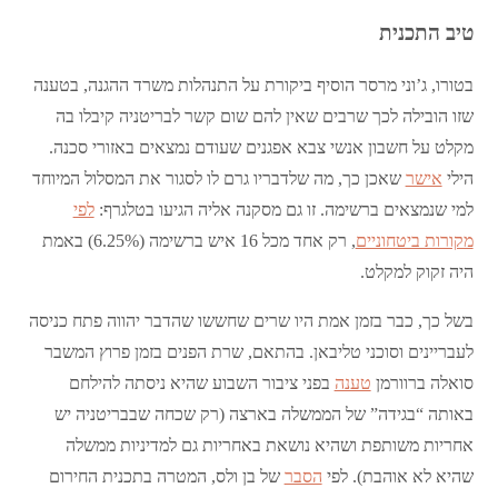
טיב התכנית
בטורו, ג’וני מרסר הוסיף ביקורת על התנהלות משרד ההגנה, בטענה
שזו הובילה לכך שרבים שאין להם שום קשר לבריטניה קיבלו בה
מקלט על חשבון אנשי צבא אפגנים שעודם נמצאים באזורי סכנה.
הילי
אישר
שאכן כך, מה שלדבריו גרם לו לסגור את המסלול המיוחד
למי שנמצאים ברשימה. זו גם מסקנה אליה הגיעו בטלגרף:
לפי
מקורות ביטחוניים
, רק אחד מכל 16 איש ברשימה (6.25%) באמת
היה זקוק למקלט.
בשל כך, כבר בזמן אמת היו שרים שחששו שהדבר יהווה פתח כניסה
לעבריינים וסוכני טליבאן. בהתאם, שרת הפנים בזמן פרוץ המשבר
סואלה ברוורמן
טענה
בפני ציבור השבוע שהיא ניסתה להילחם
באותה “בגידה” של הממשלה בארצה (רק שכחה שבבריטניה יש
אחריות משותפת ושהיא נושאת באחריות גם למדיניות ממשלה
שהיא לא אוהבת). לפי
הסבר
של בן ולס, המטרה בתכנית החירום