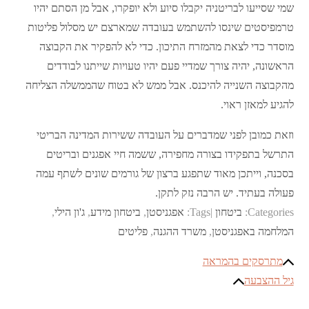
שמי שסייעו לבריטניה יקבלו סיוע ולא יופקרו, אבל מן הסתם יהיו
טרמפיסטים שינסו להשתמש בעובדה שמארצם יש מסלול פליטות
מוסדר כדי לצאת מהמזרח התיכון. כדי לא להפקיר את הקבוצה
הראשונה, יהיה צורך שמדיי פעם יהיו טעויות שייתנו לבודדים
מהקבוצה השנייה להיכנס. אבל ממש לא בטוח שהממשלה הצליחה
להגיע למאזן ראוי.
וזאת כמובן לפני שמדברים על העובדה ששירות המדינה הבריטי
התרשל בתפקידו בצורה מחפירה, ששמה חיי אפגנים ובריטים
בסכנה, וייתכן מאוד שתפגע ברצון של גורמים שונים לשתף עמה
פעולה בעתיד. יש הרבה נזק לתקן.
Categories:
ביטחון
Tags:
אפגניסטן
,
ביטחון מידע
,
ג'ון הילי
,
המלחמה באפגניסטן
,
משרד ההגנה
,
פליטים
ניווט
מתרסקים בהמראה
גיל ההצבעה