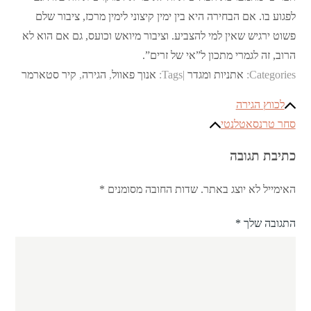
לפגוע בו. אם הבחירה היא בין ימין קיצוני לימין מרכז, ציבור שלם
פשוט ירגיש שאין למי להצביע. וציבור מיואש וכועס, גם אם הוא לא
הרוב, זה לגמרי מתכון ל”אי של זרים”.
Categories:
אתניות ומגדר
Tags:
אנוך פאוול
,
הגירה
,
קיר סטארמר
ניווט
לכווץ הגירה
סחר טרנסאטלנטי
כתיבת תגובה
האימייל לא יוצג באתר.
שדות החובה מסומנים
*
התגובה שלך
*