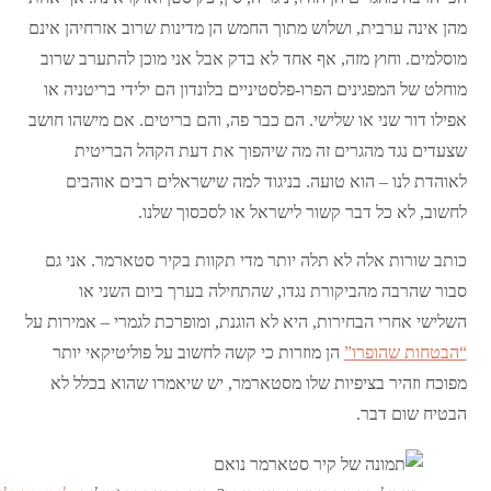
מהן אינה ערבית, ושלוש מתוך החמש הן מדינות שרוב אזרחיהן אינם
מוסלמים. וחוץ מזה, אף אחד לא בדק אבל אני מוכן להתערב שרוב
מוחלט של המפגינים הפרו-פלסטיניים בלונדון הם ילידי בריטניה או
אפילו דור שני או שלישי. הם כבר פה, והם בריטים. אם מישהו חושב
שצעדים נגד מהגרים זה מה שיהפוך את דעת הקהל הבריטית
לאוהדת לנו – הוא טועה. בניגוד למה שישראלים רבים אוהבים
לחשוב, לא כל דבר קשור לישראל או לסכסוך שלנו.
כותב שורות אלה לא תלה יותר מדי תקוות בקיר סטארמר. אני גם
סבור שהרבה מהביקורת נגדו, שהתחילה בערך ביום השני או
השלישי אחרי הבחירות, היא לא הוגנת, ומופרכת לגמרי – אמירות על
“הבטחות שהופרו”
הן מוזרות כי קשה לחשוב על פוליטיקאי יותר
מפוכח וזהיר בציפיות שלו מסטארמר, יש שיאמרו שהוא בכלל לא
הבטיח שום דבר.