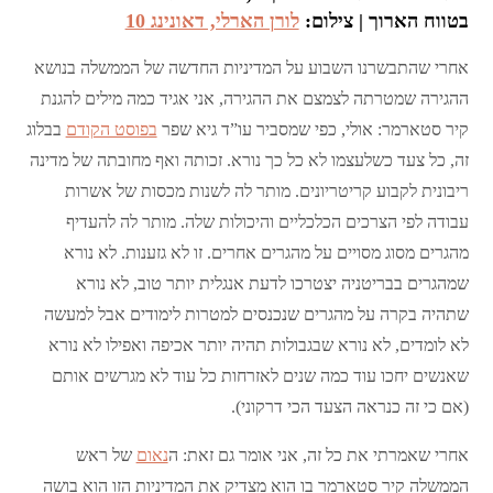
בטווח הארוך | צילום:
לורן הארלי, דאונינג 10
אחרי שהתבשרנו השבוע על המדיניות החדשה של הממשלה בנושא
ההגירה שמטרתה לצמצם את ההגירה, אני אגיד כמה מילים להגנת
קיר סטארמר: אולי, כפי שמסביר עו”ד גיא שפר
בפוסט הקודם
בבלוג
זה, כל צעד כשלעצמו לא כל כך נורא. זכותה ואף מחובתה של מדינה
ריבונית לקבוע קריטריונים. מותר לה לשנות מכסות של אשרות
עבודה לפי הצרכים הכלכליים והיכולות שלה. מותר לה להעדיף
מהגרים מסוג מסויים על מהגרים אחרים. זו לא גזענות. לא נורא
שמהגרים בבריטניה יצטרכו לדעת אנגלית יותר טוב, לא נורא
שתהיה בקרה על מהגרים שנכנסים למטרות לימודים אבל למעשה
לא לומדים, לא נורא שבגבולות תהיה יותר אכיפה ואפילו לא נורא
שאנשים יחכו עוד כמה שנים לאזרחות כל עוד לא מגרשים אותם
(אם כי זה כנראה הצעד הכי דרקוני).
אחרי שאמרתי את כל זה, אני אומר גם זאת: ה
נאום
של ראש
הממשלה קיר סטארמר בו הוא מצדיק את המדיניות הזו הוא בושה