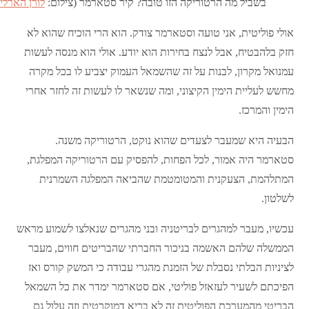
בשביל מה הרטוריקה הזו טובה? קיר סטארמר (צילום:
לורן הארלי, ד
אולי פוליטית, אני טועה וסטארמר צודק. הוא הרי הוכיח שהוא לא
חזק בלהבטיח, אבל לנצח בחירות הוא יודע. אולי הוא מנסה לעשות
עמנואל מקרון, לבנות על זה שהשמאל העמוק יצביע לו בכל מקרה
מחשש לעליית הימין הקיצוני, ומה שנשאר לו לעשות זה לחזר אחרי
הימין והמרכז.
הבעיה היא שמעבר לצעדים שהוא נוקט, הרטוריקה משנה.
סטארמר היה אמור, לכל הפחות, להפסיק עם הרטוריקה המפלגת,
המתלהמת, הצעקנית והמטומטמת שהביאה המפלגה השמרנית
לשלטון.
עכשיו, מעבר למהגרים לבריטניה ובני מהגרים שנאלצו לשמוע מראש
הממשלה שלהם האשמה בניכור החברתי שהבריטים חווים, מעבר
לציניות הבלתי נסבלת של הזמנת מהגרי עבודה כי המשק קורס ואז
הפיכתם לשעיר לעזאזל פוליטי, אם סטארמר ימדר את כל השמאל
הבריטי מהמערכת הפוליטית זה לא בריא דמוקרטית וזה עלול גם