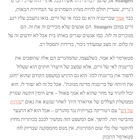
of Strangers, שהפך לכותרת הראשית בכל אתרי החדשות. רוברט
ג’נריק, שעדיין חולם להיות מנהיג השמרנים עד הבחירות הבאות,
כבר
אמר
שבריטניה היא גם ככה אי של זרים. בואו נתעכב עליו רגע.
זרים במובן Strangers הם אנשים שלא מכירים זה את זה. הם
מנוכרים זה לזה. כמו אנשים שגרים באותו בית אבל לא יודעים זה על
זה כלום. זה מצב שמעודד ניכור, בדידות ותסכול רב.
סטארמר לא אמר, כשלעצמו, שהמהגרים הם אלה שהופכים את
בריטניה לאי של זרים, אלא שמצב של היעדר חוקים הוא שעלול
להפוך את בריטניה לכזו. הוא גם הדגיש במשפט הקודם שהוא “חוגג
את היותה של בריטניה מדינה מגוונת”. אבל כל זה לא יעזור לו. הוא
יכול להגיד עד מחר שהוא לא אנוך פאוול – איש הימין הקשה שנזרק
מממשלת הצללים של אדוארד הית’ לאחר שנשא את נאום “
נהרות
של דם
” עם רטוריקה בעייתית נגד מהגרים – אבל הוא לא התנער
מהביטוי הזה. להיפך. אם המשפט הזה ממשיך לככב בכותרות מחוץ
להקשר שלו בלי שום הסתייגות, אין מנוס מהמסקנה שבדיוק לזה
סטארמר התכוון.