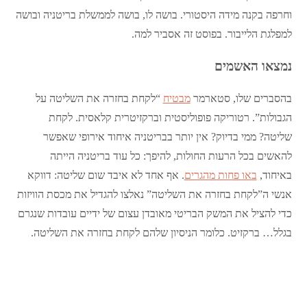
וחרפה בקנה מידה היסטורי. בושה לו, בושה לממשלת בריטניה ובושה
למפלגת הלייבור. בפוסט זה אסביר למה.
נמצאו האשמים
בהסברים שלו, סטארמר
מבטיח
“לקחת בחזרה את השליטה על
הגבולות”. רטוריקה פופוליסטית וברקזיטרית קלאסית. לקחת
שליטה? ממי בדיוק? אין יותר בבריטניה איחוד אירופי שאפשר
להאשים בכל הרעות החולות, להיפך: כל עוד בריטניה הייתה
באיחוד,
באו פחות מהגרים
. אף אחד לא איבד שום שליטה: דווקא
אנשי ה”לקחת בחזרה את השליטה” נאלצו להגדיל את מכסת הוויזות
כדי להציל את המשק הבריטי מאובדן עצום של ידיים עובדות שנגרם
בגלל… ברקזיט. כלומר הניסיון שלהם לקחת בחזרה את השליטה.