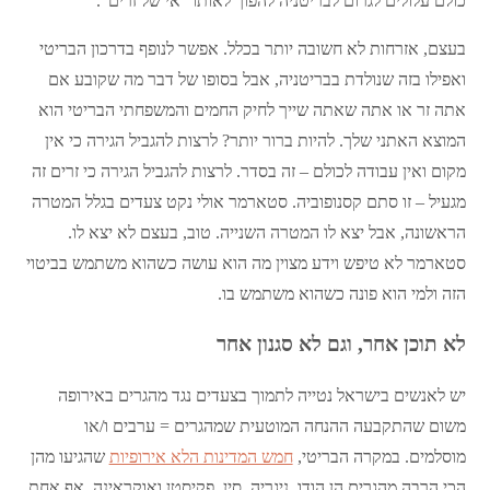
כולם עלולים לגרום לבריטניה להפוך לאותו “אי של זרים”.
בעצם, אזרחות לא חשובה יותר בכלל. אפשר לנופף בדרכון הבריטי
ואפילו בזה שנולדת בבריטניה, אבל בסופו של דבר מה שקובע אם
אתה זר או אתה שאתה שייך לחיק החמים והמשפחתי הבריטי הוא
המוצא האתני שלך. להיות ברור יותר? לרצות להגביל הגירה כי אין
מקום ואין עבודה לכולם – זה בסדר. לרצות להגביל הגירה כי זרים זה
מגעיל – זו סתם קסנופוביה. סטארמר אולי נקט צעדים בגלל המטרה
הראשונה, אבל יצא לו המטרה השנייה. טוב, בעצם לא יצא לו.
סטארמר לא טיפש וידע מצוין מה הוא עושה כשהוא משתמש בביטוי
הזה ולמי הוא פונה כשהוא משתמש בו.
לא תוכן אחר, וגם לא סגנון אחר
יש לאנשים בישראל נטייה לתמוך בצעדים נגד מהגרים באירופה
משום שהתקבעה ההנחה המוטעית שמהגרים = ערבים ו/או
מוסלמים. במקרה הבריטי,
חמש המדינות הלא אירופיות
שהגיעו מהן
הכי הרבה מהגרים הן הודו, ניגריה, סין, פקיסטן ואוקראינה. אף אחת