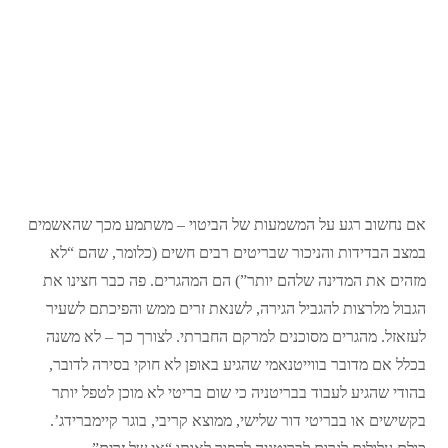
אם נחשוב רגע על המשמעות של הביטוי – משתמע מכך שהאשמים
במצב הבדידות והניכור שבריטים רבים חשים (כלומר, שהם “לא
מזהים את המדינה שלהם יותר”) הם המהגרים. פה כבר חצינו את
הגבול מלרצות להגביל הגירה, לשנאת זרים ממש והפיכתם לשעיר
לעזאזל. מהגרים מסוכנים למרקם החברתי. לצורך כך – לא משנה
בכלל אם מדובר בווייטנאמי שהגיע באופן לא חוקי בסירה לדובר,
בהודי שהגיע לעבוד בבריטניה כי שום בריטי לא מוכן לטפל יותר
בקשישים או בבריטי דור שלישי, ממוצא קריבי, בוגר קיימברידג’.