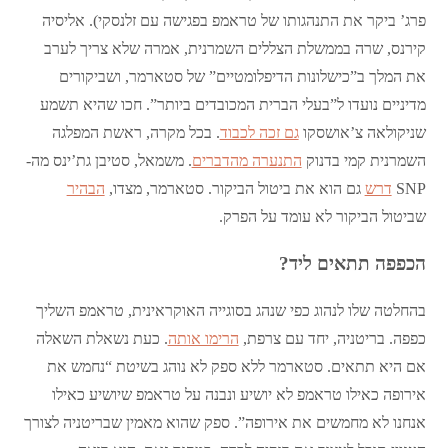
פרג’ ביקר את התנהגותו של טראמפ בפגישה עם זלנסקי). אליסיה
קירנס, שרה בממשלת הצללים השמרנית, אמרה שלא צריך לערב
את המלך ב”כישלונות הדיפלומטיים” של סטארמר, ושביקורים
מדיניים נועדו ל”בעלי הברית המכובדים ביותר”. חכו שהיא תשמע
שניקולאה צ’אושסקו
גם זכה לכבוד
. בכל מקרה, ראשת המפלגה
השמרנית קמי בדנוק
התנערה מהדברים
. משמאל, סטיבן גת’ינס מה-
SNP
דרש
גם הוא את ביטול הביקור. סטארמר, מצדו,
הבהיר
שביטול הביקור לא עומד על הפרק.
הכפפה תתאים ליד?
בהחלטה שלו לנהוג כפי שנהג בסוגייה האוקראינית, טראמפ השליך
כפפה. בריטניה, יחד עם צרפת,
הרימו אותה
. כעת נשאלת השאלה
אם היא תתאים. סטארמר ללא ספק לא נוהג בשיטת “נחמש את
אירופה כאילו טראמפ לא יושיע ונבנה על טראמפ שיושיע כאילו
אנחנו לא מחמשים את אירופה”. ספק שהוא מאמין שבריטניה לצורך