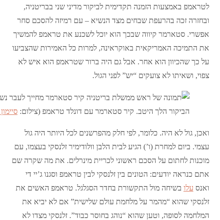
לטראמפ באמצעות הזמנה תקדימית לביקור מדיני שני בבריטניה,
ובחזרה זכה בהרעפת שבחים מצד הנשיא – עם רמיזה להסכם סחר
אפשרי. סטארמר קיווה שבכך הוא יוכל לשכנע את טראמפ להמשיך
את התמיכה האמריקאית באוקראינה, למרות כל האמירות שהצביעו
על כך שהכיוון הוא אחר. אבל גם היה ברור שטראמפ הוא איש לא
צפוי, ושאיתו לא צועקים “יש” לפני הגול.
הביקור הלך היטב. קיר סטארמר עם דונלד טראמפ (צילום:
סיימון ד
ואכן, גול לא היה. כלומר, לפי חלק מהפרשנים לכל היותר היה גול
עצמי. ביום למחרת (ו’) הגיע לבית הלבן וולודימיר זלנסקי בעצמו, עם
מוכנות לחתום על הסכם ראשוני לכריית מינרלים. את מה שקרה שם
אתם כנראה יודעים: הטונים בין זלנסקי לבין טראמפ וסגנו ג’יי די
ואנס
עלו
בשיחה מול התקשורת בחדר הסגלגל. טראמפ האשים את
זלנסקי שהוא “מהמר על מלחמת עולם שלישית” אם לא יביא את
המלחמה לסופה, וטען שהוא “נוהג בחוסר כבוד”. זלנסקי מצדו לא