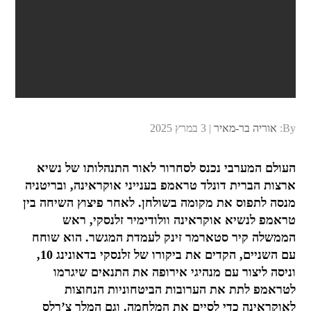
Posted
By:
אוריה בר-מאיר
3 במרץ 2025
on
העולם המערבי נכנס לסחרור לאור התנהלותו של נשיא
ארצות הברית דונלד טראמפ בענייני אוקראינה, ובריטניה
מנסה לתפוס את מקומה בשולחן. לאחר פיצוץ השיחה בין
טראמפ לנשיא אוקראינה וולודימיר זלנסקי, ראש
הממשלה קיר סטארמר זינק לעמדת המגשר. הוא שוחח
עם השניים, הקדים את ביקורו של זלנסקי בדאונינג 10,
וניסה ליצור עם מנהיגי אירופה את התנאים שיגרמו
לטראמפ לתת את הערובות הביטחוניות הנחוצות
לאוקראינה כדי לסיים את המלחמה. וגם המלך צ’רלס