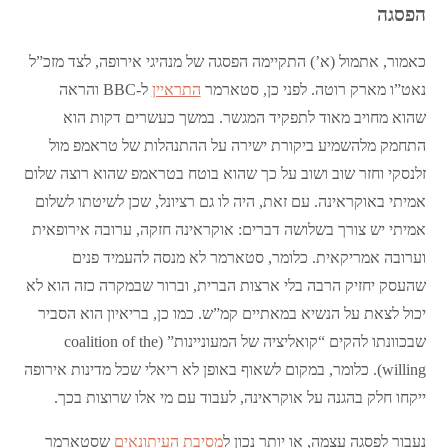
הפסגה
כאמור, אתמול (א’) התקיימה הפסגה של מנהיגי אירופה, לצד מזכ”ל
נאט”ו מארק רוטה. לפני כן, סטארמר
התראיין
ל-BBC והראה
שהוא מחויב מאוד לתפקיד המגשר. במשך כעשרים דקות הוא
התחמק מלהשמיע ביקורת ישירה על ההתנהלות של טראמפ מול
זלנסקי וחזר שוב ושוב על כך שהוא בוטח בטראמפ שהוא רוצה שלום
אמיתי באוקראינה. עם זאת, היה לו גם רציונל, שכן לשיטתו לשלום
אמיתי יש צורך בשלושה דברים: אוקראינה חזקה, ערובה אירופאית
וערובה אמריקאית. כלומר, סטארמר לא מנסה להעמיד פנים
שהעסק יחזיק הרבה בלי ארצות הברית, וברור שבמקרה כזה הוא לא
יכול לצאת על הנשיא במאתיים קמ”ש. כמו כן, בריאיון הוא הסביר
שבכוונתו להקים “קואליציה של המעוניינות” (coalition of the
willing). כלומר, במקום לשאוף באופן לא ריאלי שכל מדינות אירופה
ייקחו חלק בהגנה על אוקראינה, לעבוד עם מי אלו שרוצות בכך.
נעבור לפסגה עצמה, או יותר נכון ל
מסיבת העיתונאים
שסטארמר