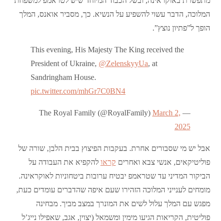
מתפשרת באוקראינה, ובשל הכבוד המיוחד שיש לטראמפ למשפחת
המלוכה, הדבר עשוי להשפיע על הנשיא. כך, מסביר אואנס, המלך
הופך ל”פתיון נוצץ”.
This evening, His Majesty The King received the
President of Ukraine,
@ZelenskyyUa
, at
Sandringham House.
pic.twitter.com/mhGr7C0BN4
March 2,
— The Royal Family (@RoyalFamily)
2025
אבל יש מי שסבורים אחרת. בעקבות הפיצוץ בבית הלבן, שורה של
פוליטיקאים, אנשי צבא ואחרים
קראו
להקפיא את העבודה על
הביקור המדיני עד שטראמפ יבטיח ערובות ביטחוניות לאוקראינה.
מומחים לענייני המלוכה הזהירו שעם איפה שהדברים עומדים כעת,
מפגש עם המלך עלול לשים את המונרך במצב מביך. מבחינה
פוליטית, הקריאות הגיעו מימין ומשמאל (יצוין, אגב, שאפילו נייג’ל