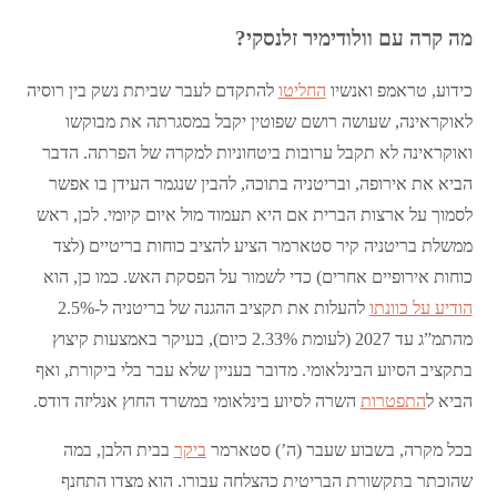
מה קרה עם וולודימיר זלנסקי?
כידוע, טראמפ ואנשיו
החליטו
להתקדם לעבר שביתת נשק בין רוסיה
לאוקראינה, שעושה רושם שפוטין יקבל במסגרתה את מבוקשו
ואוקראינה לא תקבל ערובות ביטחוניות למקרה של הפרתה. הדבר
הביא את אירופה, ובריטניה בתוכה, להבין שנגמר העידן בו אפשר
לסמוך על ארצות הברית אם היא תעמוד מול איום קיומי. לכן, ראש
ממשלת בריטניה קיר סטארמר הציע להציב כוחות בריטיים (לצד
כוחות אירופיים אחרים) כדי לשמור על הפסקת האש. כמו כן, הוא
הודיע על כוונתו
להעלות את תקציב ההגנה של בריטניה ל-2.5%
מהתמ”ג עד 2027 (לעומת 2.33% כיום), בעיקר באמצעות קיצוץ
בתקציב הסיוע הבינלאומי. מדובר בעניין שלא עבר בלי ביקורת, ואף
הביא ל
התפטרות
השרה לסיוע בינלאומי במשרד החוץ אנליזה דודס.
בכל מקרה, בשבוע שעבר (ה’) סטארמר
ביקר
בבית הלבן, במה
שהוכתר בתקשורת הבריטית כהצלחה עבורו. הוא מצדו התחנף