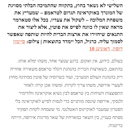
השלישי לא נשאר בחוץ, בתקווה שהתמיכה הבלתי מסויגת
של המונרך באוקראינה תגרום לטראמפ – שמעריץ את
משפחת המלוכה – לשקול את צעדיו. בכל אלו סטארמר
מראה שאין לו כוונה לפייס את פוטין, אלא ליצור את
התנאים שיחזירו את ארצות הברית להיות שותפה שאפשר
לסמוך עליה. כרגיל, הכל יימדד בתוצאות | צילום:
סיימון
דוסון, דאונינג 10
בעולם, כידוע, אין ואקום. ברגע שנוצר אחד, משהו ימלא אותו.
בהתאם, כשארצות הברית בהנהגת דונלד טראמפ משאירה אחריה
ריק בהנהגת העולם המערבי, ועוד כשרוסיה של פוטין ממתינה מחוץ
לשערי אירופה, משהו צריך לקרות. ומשהו אכן קרה: לאחר
התפוצצות השיחות בין טראמפ לבין נשיא אוקראינה וולודימיר
זלנסקי, אירופה שינסה מותניים כדי לנסות לסייע לאוקראינה בלי
הפטרון שמעבר לאוקיינוס האטלנטי. מי ששמחה לקחת תפקיד
מפתח בעניין, בין השאר כמארחת של שאר מדינות אירופה, הייתה
בריטניה.