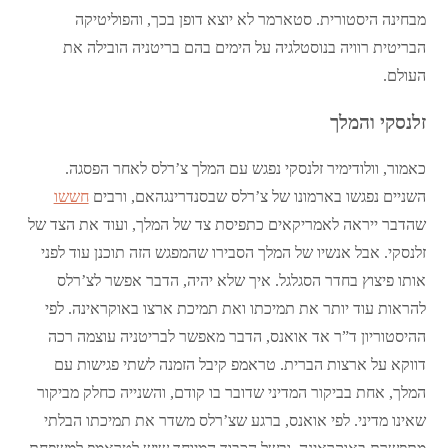
מבחינה היסטורית. סטארמר לא יוצא דופן בכך, והפוליטיקה
הבריטית רוויה בנוסטלגיה על הימים בהם בריטניה הובילה את
העולם.
זלנסקי והמלך
כאמור, וולודימיר זלנסקי נפגש עם המלך צ’רלס לאחר הפסגה.
השניים נפגשו בארמונו של צ’רלס שבסנדרינגהאם, ורבים
חששו
שהדבר ייראה לאמריקאים כתפיסת צד של המלך, ועוד את הצד של
זלנסקי. אבל אנשיו של המלך הסבירו שהמפגש הזה תוכנן עוד לפני
אותו פיצוץ בחדר הסגלגל. איך שלא יהיה, הדבר אפשר לצ’רלס
להראות עוד יותר את תמיכתו ואת תמיכת ארצו באוקראינה. לפי
ההיסטוריון ד”ר אד אואנס, הדבר מאפשר לבריטניה עוצמה רכה
דווקא על ארצות הברית. טראמפ קיבל הזמנה לשתי פגישות עם
המלך, אחת בביקור המדיני שדובר בו קודם, והשנייה כחלק מביקור
שאינו מדיני. לפי אואנס, ברגע שצ’רלס משדר את תמיכתו הבלתי