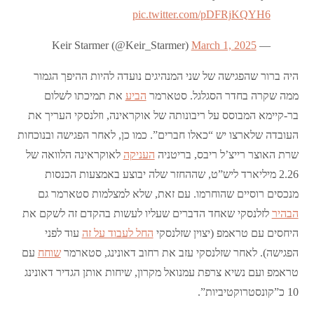
pic.twitter.com/pDFRjKQYH6
March 1, 2025
— Keir Starmer (@Keir_Starmer)
היה ברור שהפגישה של שני המנהיגים נועדה להיות ההיפך הגמור
ממה שקרה בחדר הסגלגל. סטארמר
הביע
את תמיכתו לשלום
בר-קיימא המבוסס על ריבונותה של אוקראינה, וזלנסקי העריך את
העובדה שלארצו יש “כאלו חברים”. כמו כן, לאחר הפגישה ובנוכחות
שרת האוצר רייצ’ל ריבס, בריטניה
העניקה
לאוקראינה הלוואה של
2.26 מיליארד ליש”ט, שההחזר שלה יבוצע באמצעות הכנסות
מנכסים רוסיים שהוחרמו. עם זאת, שלא למצלמות סטארמר גם
הבהיר
לזלנסקי שאחד הדברים שעליו לעשות בהקדם זה לשקם את
היחסים עם טראמפ (יצוין שזלנסקי
החל לעבוד על זה
עוד לפני
הפגישה). לאחר שזלנסקי עזב את רחוב דאונינג, סטארמר
שוחח
עם
טראמפ ועם נשיא צרפת עמנואל מקרון, שיחות אותן הגדיר דאונינג
10 כ”קונסטרוקטיביות”.