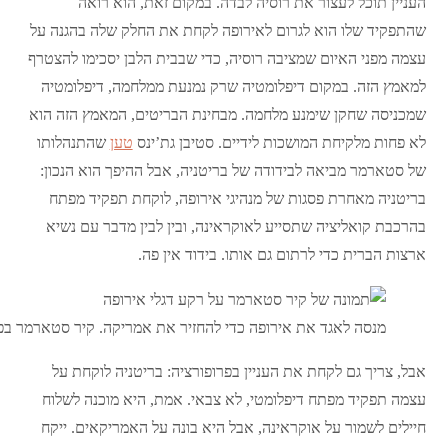
העניין תוכל לעצור את רוסיה לבדה. במקום זאת, הוא רואה
שהתפקיד שלו הוא לגרום לאירופה לקחת את החלק שלה בהגנה על
עצמה מפני האיום שמציבה רוסיה, כדי שבבית הלבן יסכימו להצטרף
למאמץ הזה. במקום דיפלומטיה שרק נמנעת ממלחמה, דיפלומטיה
שמכניסה שחקן שימנע מלחמה. מבחינת הבריטים, המאמץ הזה הוא
לא פחות מלקיחת המושכות לידיים. סטיבן גת’ינס
טען
שהתנהלותו
של סטארמר מביאה לבידודה של בריטניה, אבל ההיפך הוא הנכון:
בריטניה מאחרת פסגות של מנהיגי אירופה, לוקחת תפקיד מפתח
בהרכבת קואליציה שתסייע לאוקראינה, ובין לבין מדבר עם נשיא
ארצות הברית כדי לרתום גם אותו. בידוד אין פה.
מנסה לאגד את אירופה כדי להחזיר את אמריקה. קיר סטארמר בפ
אבל, צריך גם לקחת את העניין בפרופורציה: בריטניה לוקחת על
עצמה תפקיד מפתח דיפלומטי, לא צבאי. אמת, היא מוכנה לשלוח
חיילים לשמור על אוקראינה, אבל היא בונה על האמריקאים. ייקח