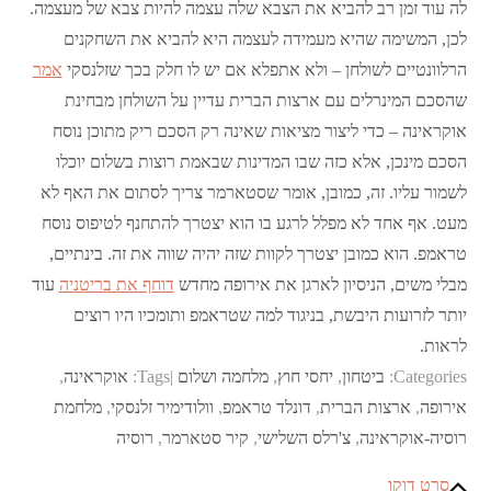
לה עוד זמן רב להביא את הצבא שלה עצמה להיות צבא של מעצמה.
לכן, המשימה שהיא מעמידה לעצמה היא להביא את השחקנים
הרלוונטיים לשולחן – ולא אתפלא אם יש לו חלק בכך שזלנסקי
אמר
שהסכם המינרלים עם ארצות הברית עדיין על השולחן מבחינת
אוקראינה – כדי ליצור מציאות שאינה רק הסכם ריק מתוכן נוסח
הסכם מינכן, אלא כזה שבו המדינות שבאמת רוצות בשלום יוכלו
לשמור עליו. זה, כמובן, אומר שסטארמר צריך לסתום את האף לא
מעט. אף אחד לא מפלל לרגע בו הוא יצטרך להתחנף לטיפוס נוסח
טראמפ. הוא כמובן יצטרך לקוות שזה יהיה שווה את זה. בינתיים,
מבלי משים, הניסיון לארגן את אירופה מחדש
דוחף את בריטניה
עוד
יותר לזרועות היבשת, בניגוד למה שטראמפ ותומכיו היו רוצים
לראות.
Categories:
ביטחון
,
יחסי חוץ
,
מלחמה ושלום
Tags:
אוקראינה
,
אירופה
,
ארצות הברית
,
דונלד טראמפ
,
וולודימיר זלנסקי
,
מלחמת
רוסיה-אוקראינה
,
צ'רלס השלישי
,
קיר סטארמר
,
רוסיה
סרט דוקו