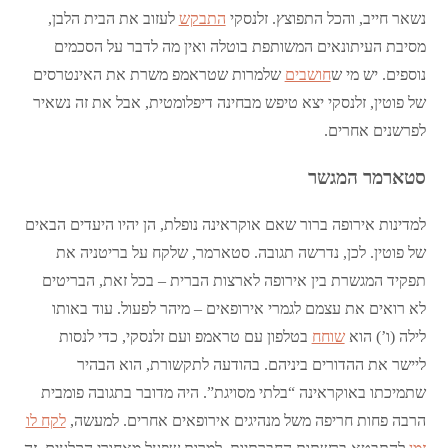
נשאר חייב, והכל התפוצץ. זלנסקי
התבקש
לעזוב את הבית הלבן,
מסיבת העיתונאים המשותפת בוטלה ואין מה לדבר על הסכמים
נוספים. יש מי ש
חושבים
שלמרות שטראמפ משרת את האינטרסים
של פוטין, זלנסקי יצא טיפש מבחינה דיפלומטית, אבל את זה נשאיר
לפרשנים אחרים.
סטארמר המגשר
למדינות אירופה ברור שאם אוקראינה נופלת, הן יהיו היעדים הבאים
של פוטין. לכן, נדרשה תגובה. סטארמר, שלקח על בריטניה את
תפקיד המגשרת בין אירופה לארצות הברית – בכל זאת, הבריטים
לא רואים את עצמם לגמרי אירופאים – מיהר לפעול. עוד באותו
לילה (ו’) הוא
שוחח
בטלפון עם טראמפ ועם זלנסקי, כדי לנסות
ליישר את ההדורים ביניהם. בהודעה לתקשורת, הוא הבהיר
שתמיכתו באוקראינה “בלתי מסויגת”. היה מדובר בתגובה פומבית
הרבה פחות חריפה משל מנהיגים אירופאים אחרים. למעשה,
לקח לו