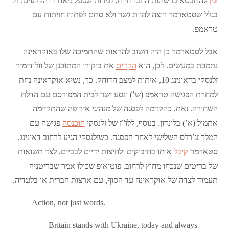
זמן
להתבטא ברשתות החברתיות, למרות שפעל מאחורי הקלעים. זה
בגלל שסטארמר רוצה להיות גשר ולא סתם לפתוח חזיתות עם
טראמפ.
אבל לסטארמר כן היה חשוב להראות שהתמיכה שלו באוקראינה
נתמכת במעשים. לכן, הוא
הקדים
את ביקורו המתוכנן של וולודימיר
זלנסקי בדאונינג 10, איתות למצב הדוחק. כך, נשיא אוקראינה נחת
למחרת הפגישה טראמפ (ש’) ונסע ישר לבית המפורסם עם הדלת
השחורה. זאת, כהקדמה לפסגה של מנהיגי אירופה שהתקיימה
אתמול (א’) בלונדון. בנוסף, ללו”ז של זלנסקי
הוכנסה
פגישה עם
המלך צ’רלס השלישי לאחר הפסגה. כשזלנסקי הגיע לרחוב דאונינג,
סטארמר
קיבל
אותו בחיבוקים ולחיצות ידיים לבביים, לצד תשואות
של בריטים שנכחו מחוץ לרחוב. פוטואופ שכולו אמר שבריטניה
תעמוד לצדה של אוקראינה עד הסוף, עם ארצות הברית או בלעדיה.
Action, not just words.
Britain stands with Ukraine, today and always