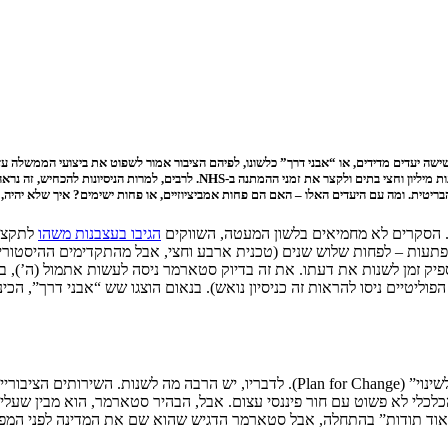
 יעדים מדידים, או “אבני דרך” כלשונו, לפיהם הציבור אמור לשפוט את ביצועי הממשלה עד 
הרחובות לבטוחים יותר, להביא לכך שיותר ילדים יתחילו את בית הספר כשהם מוכנים ל
ה הבריטית. ומה עם היעדים האלו – האם הם פחות אמביציוזיים, או פחות ישימים? איך שלא יהיה
. הסקרים לא מחמיאים בלשון המעטה, השווקים
הגיבו בעצבנות משהו
לתקציב
ליטיים ניסו להראות זה כניסיון נואש). בנאום הוצגו שש “אבני דרך”, הכ
יר, על הקרשים, ואפילו
כלי לא פשוט עם חור פיננסי עצום. אבל, הבהיר סטארמר, הוא מבין שעליו 
אוד תודות” בהתחלה, אבל סטארמר הדגיש שהוא שם את המדינה לפני המפל