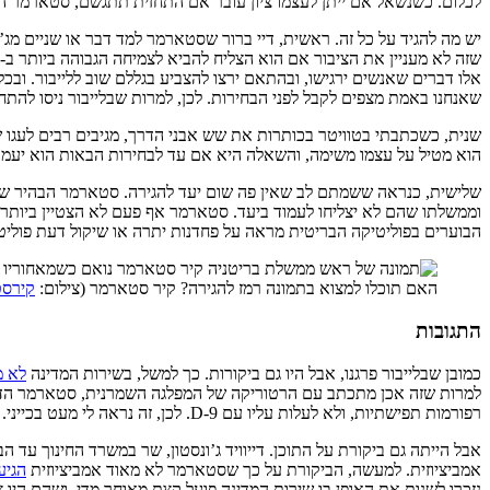
לכלום. כשנשאל אם ייתן לעצמו ציון עובר אם התחזית תתגשם, סטארמר ה
יש מה להגיד על כל זה. ראשית, דיי ברור שסטארמר למד דבר או שניים מג
אלו דברים שאנשים ירגישו, ובהתאם ירצו להצביע בגללם שוב ללייבור. ו
שאנחנו באמת מצפים לקבל לפני הבחירות. לכן, למרות שבלייבור ניסו ל
שנית, כשכתבתי בטוויטר בכותרות את שש אבני הדרך, מגיבים רבים לעגו ש
הוא מטיל על עצמו משימה, והשאלה היא אם עד לבחירות הבאות הוא יעמוד
שלישית, כנראה ששמתם לב שאין פה שום יעד להגירה. סטארמר הבהיר שזה
וממשלתו שהם לא יצליחו לעמוד ביעד. סטארמר אף פעם לא הצטיין ביותר 
הבוערים בפוליטיקה הבריטית מראה על פחדנות יתרה או שיקול דעת פוליטי 
האם תוכלו למצוא בתמונה רמז להגירה? קיר סטארמר (צילום:
קירסטי
התגובות
כמובן שבלייבור פרגנו, אבל היו גם ביקורות. כך למשל, בשירות המדינה
לא מ
למרות שזה אכן מתכתב עם הרטוריקה של המפלגה השמרנית, סטארמר הדגיש
רפורמות תפישתיות, ולא לעלות עליו עם D-9. לכן, זה נראה לי מעט בכייני.
אבל הייתה גם ביקורת על התוכן. דייוויד ג’ונסטון, שר במשרד החינוך עד ה
אמביציוזית. למעשה, הביקורת על כך שסטארמר לא מאוד אמביציוזית
הגיע
נזכרו לשנות את האופן בו שירות המדינה פועל קצת מאוחר מדי, ושהם היו 