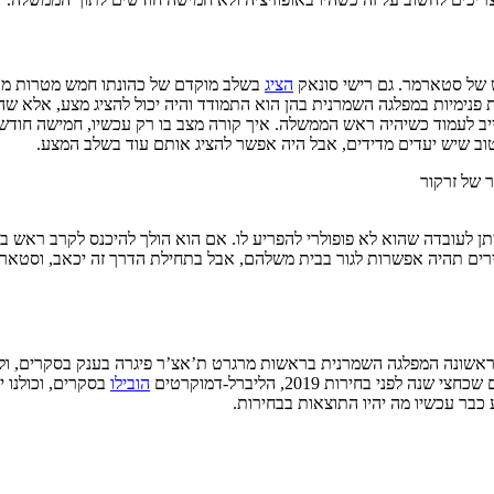
ש של סטארמר. גם רישי סונאק
הציג
בשלב מוקדם של כהונתו חמש מטרות מדיד
רות פנימיות במפלגה השמרנית בהן הוא התמודד והיה יכול להציג מצע, אלא 
ב לעמוד כשיהיה ראש הממשלה. איך קורה מצב בו רק עכשיו, חמישה חודשים
ה טוב שיש יעדים מדידים, אבל היה אפשר להציג אותם עוד בשלב המצע.
 לעובדה שהוא לא פופולרי להפריע לו. אם הוא הולך להיכנס לקרב ראש בר
ירים תהיה אפשרות לגור בבית משלהם, אבל בתחילת הדרך זה יכאב, וסטאר
אשונה המפלגה השמרנית בראשות מרגרט ת’אצ’ר פיגרה בענק בסקרים, ולא 
ני בחירות 2019, הליברל-דמוקרטים
הובילו
בסקרים, וכולנו י