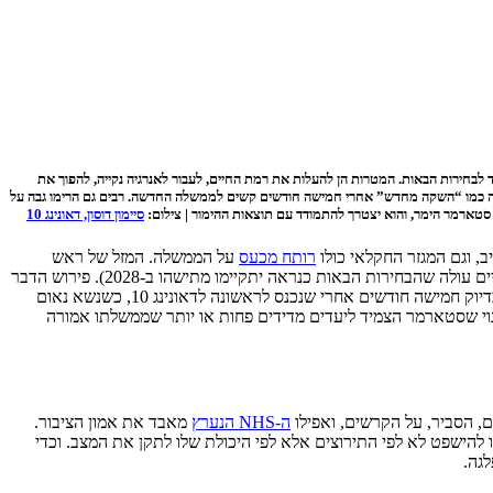
לבחירות הבאות. המטרות הן להעלות את רמת החיים, לעבור לאנרגיה נקייה, להפוך את
כך, לבנות מיליון וחצי בתים ולקצר את זמני ההמתנה ב-NHS. לרבים, למרות הניסיונות להכחיש, זה נראה כמו “השקה מחדש” אחרי חמישה חודשים קשים לממשלה החדשה. רבים גם הרימו גבה על
, סטארמר הימר, והוא יצטרך להתמודד עם תוצאות ההימור | צילום:
סיימון דוסון, דאונינג 10
, וגם המגזר החקלאי כולו
רותח מכעס
על הממשלה. המזל של ראש
הממשלה קיר סטארמר הוא שעד לבחירות הבאות יש – בהנחה שלא יהיו הפתעות – לפחות שלוש שנים (טכנית ארבע וחצי, אבל מהתקדימים ההיסטוריים עולה שהבחירות הבאות כנראה יתקיימו מתישהו ב-2028). פירוש הדבר
הוא שעד שיגיע זמנו של האלקטורט להעניש או לתגמל את הממשלה יש מספיק זמן לשנות את דעתו. את זה בדיוק סטארמר ניסה לעשות אתמול (ה’), בדיוק חמישה חודשים אחרי שנכנס לראשונה לדאונינג 10, כשנשא נאום
ינוי שסטארמר הצמיד ליעדים מדידים פחות או יותר שממשלתו אמורה
ה-NHS הנערץ
מאבד את אמון הציבור.
להישפט לא לפי התירוצים אלא לפי היכולת שלו לתקן את המצב. וכדי
גה.