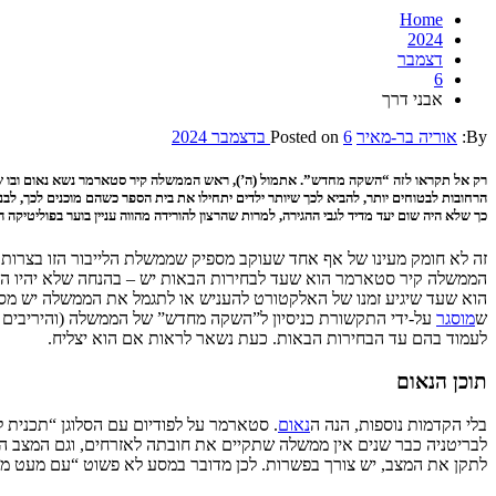
Home
2024
דצמבר
6
אבני דרך
By:
אוריה בר-מאיר
6 בדצמבר 2024
Posted on
רק אל תקראו לזה “השקה מחדש”. אתמול (ה’), ראש הממשלה קיר סטארמר נשא נאום ובו שישה
כך שלא היה שום יעד מדיד לגבי ההגירה, למרות שהרצון להורידה מהווה עניין בוער בפוליטיק
זה לא חומק מעינו של אף אחד שעוקב מספיק שממשלת הלייבור הזו בצרות
ש
מוסגר
על-ידי התקשורת כניסיון ל”השקה מחדש” של הממשלה (והיריבים הפו
לעמוד בהם עד הבחירות הבאות. כעת נשאר לראות אם הוא יצליח.
תוכן הנאום
בלי הקדמות נוספות, הנה ה
נאום
. סטארמר על לפודיום עם הסלוגן “תכנית לשינוי” (Plan for Change). לדבריו, יש הרבה מה לשנות. השירותים הציבוריים, הסב
לבריטניה כבר שנים אין ממשלה שתקיים את חובתה לאזרחים, וגם המצב הכל
לתקן את המצב, יש צורך בפשרות. לכן מדובר במסע לא פשוט “עם מעט מ