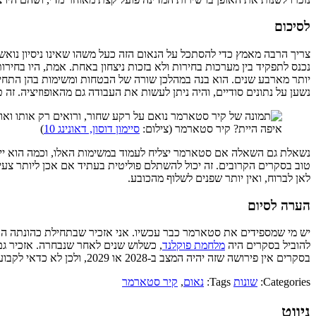
לסיכום
צריך הרבה מאמץ כדי להסתכל על הנאום הזה כעל משהו שאינו ניסיון נוא
נכנס לתפקיד בין מערכות בחירות ולא בזכות ניצחון באחת. אמת, היו בחי
יותר מארבע שנים. הוא בנה במהלכן שורה של הבטחות ומשימות בהן התחיי
נשען על נתונים סודיים, והיה ניתן לעשות את העבודה גם מהאופוזיציה. ז
איפה היית? קיר סטארמר (צילום:
סיימון דוסון, דאונינג 10
)
נשאלת גם השאלה אם סטארמר יצליח לעמוד במשימות האלו, וכמה הוא ייתן
טוב בסקרים הקרובים. זה יכול להשתלם פוליטית בעתיד אם אכן ליותר צע
לאן לברוח, ואין יותר שפנים לשלוף מהכובע.
הערה לסיום
יש מי שמספידים את סטארמר כבר עכשיו. אני אזכיר שבתחילת כהונתה הר
להוביל בסקרים היה
מלחמת פוקלנד
, כשלוש שנים לאחר שנבחרה. אזכיר גם שכחצי שנה לפ
בסקרים אין פירושה שזה יהיה המצב ב-2028 או 2029, ולכן לא כדאי לקבוע כבר עכשיו מה יהיו התוצאות בבחירות.
Categories:
שונות
Tags:
נאום
,
קיר סטארמר
ניווט