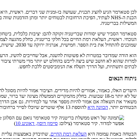
לכן סטארמר הגיע להציג תכנית, שעושה בו-זמנית שני דברים. ראשית, היא
הכנת ה-NHS לעתיד, הפיכת הרחובות לבטוחים יותר ומתן הזדמנו
המשילות בבריטניה.
סטארמר הסביר שיש יסודות שבריטניה זקוקה להם: יציבות כלכלית, ביטחון
שמוכנים להתחיל את בית הספר. חמישית, אנרגיה ירוקה עד 2030. שישית, קיצור התורים ב-NHS ל-18 שבועות לכל היותר.
הוא הודה שמדובר במטרות לא פשוטות להשגה, אבל שחייבים להשיג. הרעיון 
למרות שהוא לא חושב שיש ביצה לייבש בהחלט יש יותר מדי משרתי ציבור ש
לבתים ותשתיות, ועל הדרך תשלח את הנימביסטים ללכת לחפש.
ניתוח הנאום
היעדים האלו, כאמור, אמורים להיות מדידים. הציבור אמור להיות מסוגל להב
של לא יותר מ-18 שבועות. בחלק מהמקרים הממשלה מציגה יעד ברור, שמסיבה לא מובנת סטארמר לא טרח להכניס לנאומו.
משאיר את השאלה אם אמור להיות מספר אחר עד לבחירות. גם אבן הדרך ה
הבטוחים יותר,
הכוונה היא
להוספת 13 אלף שוטרים שיוכלו לסייר ברחובות מבלי שיישלחו לפצות על חוסרים במקומות אחרים.
אפשר למדוד. קיר סטארמר (צילום:
סיימון דוסון, דאונינג 10
)
הבטחה באמת עמומה היא
העלאת רמת החיים
, שתיבדק באמצעות עליית ה