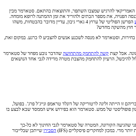
יבור האמריקאי להרגיש שמצבו השתפר, והתוצאות בהתאם. סטארמר מבין
יס. לכן סטארמר רוצה להעלות את ההכנסה הפנויה, את מספר הבתים ולהוריד את זמן ההמתנה לרופא מומחה.
הפרשן הפוליטי של ערוץ 4 גארי גיבון, עדיין מדובר בהבטחות, משהו
חר חוץ מהשקה מחדש?
י בחירות, וסטארמר לא מנסה לשכנע אנשים להצביע לו כרגע. במקום זאת,
ונה. אבל קצת
קשה להתחמק מהתחושה
שהדבר נובע מפחד של סטארמר
לול להיכשל, הרעיון להתחמק מהצבת מטרה מדידה לגבי אחד הנושאים
 זו הייתה זליגה לרטוריקה של דונלד טראמפ ונייג’ל פרג’. בפועל,
ון פופוליסטי של ממש. סטארמר הוא בפירוש איש הממסד שבא לבצע בו
י שהגיעה הקורונה, המטרה של סטארמר לגבי החינוך לא כל-כך
ר מדי. במכון למחקרים פיסקליים (IFS)
הסבירו
שייתכן שבלייבור