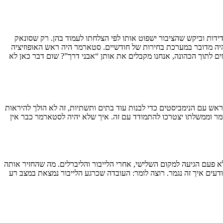
ות וביקש שהציבור ישפוט אותו לפי הצלחתו לעמוד בהן. רק שסונאק
שהיה מדובר במערכת בחירות של חודשיים. סטארמר היה ראש האופוזיציה
 לתוך הכהונה, אנחנו מקבלים את אותן “אבני דרך”? שום דבר כאן לא
אש עם הנימביסטים כדי לבנות עוד בתים ותשתיות, זה לא הולך להיראות
מר וממשלתו יצטרכו להתמודד עם זה. איך שלא יהיה לסטארמר כבר אין
פעם הגיעה למקום השלישי, אחרי הלייבור והליברלים. מה שהחזיר אותה
ודעים איך זה נגמר. רוצה לומר: העובדה שכרגע הלייבור נמצאת במצב רע