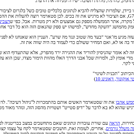
תחמק, כהרגלו, מלתת תשובה ישירה ומניחה את הדעת.
’ו ביידן, שלמרות שהצליח להביא לנתונים כלכליים טובים כשל בלגרום לצ
שזה לא מעניין את הציבור אם הוא הצליח להביא לצמיחה הגבוהה ביותר ב-G7, אם הציבור לא מרגיש את זה בכ
בכל מקרה, אתר הממשלה מספק גם אמצעים ולא רק מטרות. אבל, כפי ש
הצביע
התחמק מהמושג “השקה מחדש”, למישהו יש ספק שהנאום הזה הוא כל דבר א
זה מגיע מז’אנר “בעד מה שטוב ונגד מה שרע”. העניין הוא שאנחנו לא לפנ
 בה או לא, ואם המחיר ששולם כדי לעמוד בה היה שווה את זה.
 לא אומר שהניסיון להוריד את ההגירה ירד מהפרק, אלא שהתעדוף הוא ש
מדי אומץ לב, ולמרות שכל אבני הדרך האלו מהוות הימור מצדו, שכן הוא ע
לקוי.
 אוקונור, דאונינג 10
)
מש אהבו
את זה שסטארמר האשים אותם בהתמכרות ל”ניהול דעיכה”. לדבריהם
 שהוא לא בא לדבר על “דיפ סטייט” ושטויות מהסוג הזה, ונזהר מאוד מט
בחירות,
הראה
עם שורת עובדות ונתונים שאם מתחשבים במצב בבריטניה לפנ
ה משלל גורמים
. אחרים, לעומת זאת, חושבים שסטארמר לקח על עצמו קצת יות
צריכים לחשוב על זה כשהיו באופוזיציה ולא חמישה חודשים לתוך הממשלה.