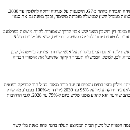
שסטארמר הגדיר כבר לפני כשנתיים (הצמיחה הגבוהה ביותר ב-G7, הישענות על אנרגיה ירוקה לחלוטין עד 2030,
ריך לצאת ממגדל השן) לממשלה מוכוונת משימה, ובכך משנה גם את סגנון
 ממנה דין וחשבון הוצגו שש אבני הדרך שאמורות להיות מושגות בפרלמנט
הנוכחי. ראשית, העלאת רמת החיים בכל חלקי בריטניה, כחלק מהגעה לצמיחה הגבוהה ביותר ב-G7. שנית, בניית מיליון וחצי בתים. שלישית, הפיכת הרחובות לבטוחים יותר ולחימה בפשיעה. רביעית, שיא של ילדים בגיל 5
ת לו. הוא גם הביע ביקורת על אנשי שירות המדינה בווייטהול, שכן
שייה. לכן, למשל, הממשלה תעביר חקיקה שתייעל את אישורי הבנייה
: מיליון וחצי בתים נוספים זה יעד ברור מאוד. כנ”ל תור לבדיקה רפואית
, היעד לאנרגיה ירוקה עומד על 95% עד 2030 (ירידה מ-100% בעבר), מה שרק
, שם נכתב שהיעד הוא להגיע משני שליש כיום ל-75% עד 2028. לגבי הרחובות
נסה הפנויה של משק הבית הממוצע תעלה בחצי אחוז בשנה בלי קשר