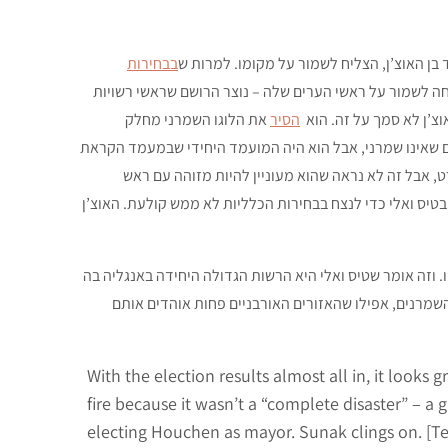
בן האוצ’ן, הצליח לשמור על מקומו. למרות ש
בבחירות
ה לשמור על ראשי הערים שלה – נוצר הרושם שראשי רשויות
’ן לא סמך על זה. הוא
הסיר
את הלוגו השמרני מחלק
ם שאינו שמרני, אבל הוא היה המועמד היחידי שבמעמד הקראת
 אבל זה לא נראה שהוא מעוניין להיות מזוהה עם ראש
בטיס ואלי כדי לנצח בבחירות הכלליות לא ממש קולעת. האוצ’ן
. וזה אומר שטיס ואלי היא הרשות הגדולה היחידה באנגליה בה
שמרנים, אפילו שהאזורים האורבניים פחות אוהדים אותם
With the election results almost all in, it looks 
fire because it wasn’t a “complete disaster” – a
electing Houchen as mayor. Sunak clings on. [T