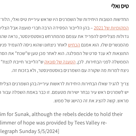
טיס ואלי
החדשות הטובות היחידות של השמרנים היו שראש עיריית טיס ואלי, הלורד 
המקומיות של 2021
– בהן הלייבור הפסידה הרבה חברי מועצה אבל הצליח
גדולות מצליחים להפריד את עצמם מהמתרחש בווסטמינסטר, נראה שהאוצ
מהמנשרים שלו. הוא אמנם
הכחיש
לאחר ניצחונו שהוא ניסה להעמיד פני
התוצאות לא ענד סרט של המפלגה. הוא לאחר מכן טען ש”שכח” את הסרט,
הממשלה לפני הבחירות. לכן,
הטענה של סונאק
ש”הלייבור חייבת לנצח” 
ניצח למרות מה שקורה עם השמרנים בווסטמינסטר, ולא בזכות זה.
צריך להגיד שאלו הבחירות היחידות לראשות עירייה בהן השמרנים הצליחו
יש לשמרנים ראש עיר נבחר ישירות מטעמם. זו כבר באמת השפלה עבור ה
מראש. קשה להציג את זה כהישג של ממש.
grim for Sunak, although the rebels decide to hold their
 glimmer of hope was provided by Tees Valley re-
elegraph Sunday 5/5/2024]