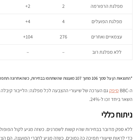
מפלגת הרפורמה
2
2+
מפלגת הפועלים
4
4+
עצמאיים ואחרים
276
104+
ללא מפלגת רוב
–
–
*התוצאות הן על סמך 106 מתוך 107 מועצות שהשתתפו בבחירות, כשהאחרונה תתפרסם היום (א’). הפרסום הוא כעת כדי לא ליצור עיכובים בערב יום השואה.
ה-BBC
סיפק
השאר ביחד זכו ל-24%.
ניתוח כללי
ללא ספק מדובר בבחירות שהיו קשות לשמרנים. כשזה מגיע לקול הפופולר
כדי לראות שיעורי תמיכה כה נמוכים. כשזה מגיע לחברי המועצה, הם ה