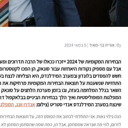
Posted
By:
אוריה בר-מאיר
5 במאי 2024
on
הבחירות המקומיות של 2024 ייזכרו ככאלו של 
אבל עם מספיק נקודות היאחזות עבור סונאק, הן הפכו לקטסטרופלי
חשש להפסדים בלונדון ובמערב המידלנדס, היא הצליחה לנצח בשת
התחזיות שנשענות על תוצאות הבחירות המקומיות מרחיקות את הלי
השאר בגלל המלחמה בעזה, ובו בזמן מערכת הלחצים על סונאק
המפלגות הפופוליסטיות ואיך הלך בבחירות הביניים בבלאקפול דרום
שינצח במערב המידלנדס אנדי סטריט (צילום:
אנדרו וונג, המפלג
הנה גילוי נאות: אני התחלתי לכתוב את הפוסט הזה, על תוצאות הבחירות 
לזרום, לפי מה שנראה שמסתמן. אבל הו, כמה שמה שהסתמן הסתמן לא נ