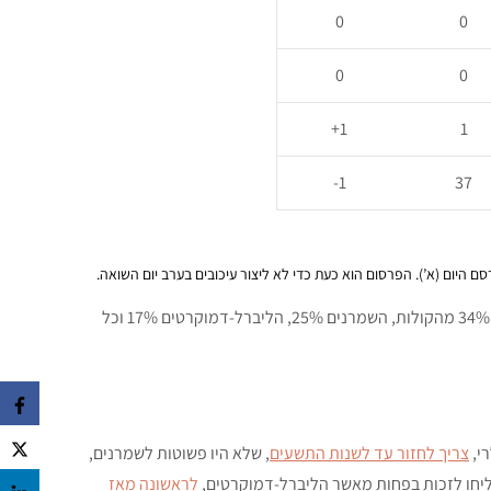
0
0
0
0
1+
1
1-
37
גם הערכה של שיעורי ההצבעה לכל מפלגה: הלייבור קיבלה 34% מהקולות, השמרנים 25%, הליברל-דמוקרטים 17% וכל
י,
צריך לחזור עד לשנות התשעים
, שלא היו פשוטות לשמרנים,
צליחו לזכות בפחות מאשר הליברל-דמוקרטים,
לראשונה מאז