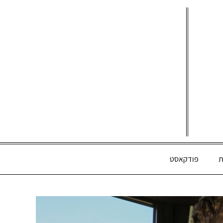
ת
פודקאסט