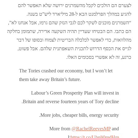
לצערם הם הולכים לקבל מהשמרנים ירושה שלא תאפשר להם
להגיע במהלך הפרלמנט הבא ל-28 מיליארד ליש”ט בשנה.
“השמרנים מוכנים לשקר לכם לגבי הנזק שהם גרמו, אבל אנחנו לא”,
הם כתבו. הם הבטיחו שעדיין תהיה השקעה אדירה, שתמומן בחלקה
מהלוואות, כדי לאפשר לכלכלה הבריטית לצמוח ובסופו של דבר
לגייס את הכסף הדרוש לתכנית השאפתנית שלהם. אבל פשוט,
כרגע, זה לא אפשרי בסכומים האלו.
The Tories crashed our economy, but I won’t let
them take away Britain’s future.
Labour’s Green Prosperity Plan will invest in
Britain and reverse fourteen years of Tory decline.
More jobs, cheaper bills, energy security.
More from
@RachelReevesMP
and
I:
https://t.co/Ubnlj0mdHm