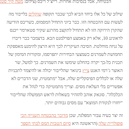
הבטיחה, אבל בנסיבות אחרות. רייצ’ל ריבס (צילום:
מטה קיר סטא
שילוב של כל אלו ביחד הביא לכך שכבר תקופה
שוקלים
בלייבור מה
לעשות עם ההבטחה הזו. כבר ביוני התחיל המסמוס, כשריבס הודיעה
שהקרן הירוקה הזו לא תתחיל לתקצב מהרגע שקיר סטארמר ייכנס
לדאונינג 10, אלא רק באמצע הפרלמנט הבא. בדצמבר כבר דיברו
על גניזה מוחלטת. הסיבה העיקרית לכך היא הרצון להימנע מאספקת
תחמושת לשמרנים כשמצעי הבחירות יתפרסמו, ומקורות המימון של
תכנית כל-כך יקרה בהחלט שימשו את השמרנים. כך למשל, שר
האוצר ג’רמי האנט
צייץ
בינואר שהלייבור יכולה או להיצמד לתכניות
שלה או לכללים הפיסקליים שלה, אבל “מתמטית, שני הדברים לא
אפשריים בלי העלאת מסים. וצריך מתמטיקה כדי לנהל את
הכלכלה”. סונאק אוהב להזהיר בשאלות לראש הממשלה שהלייבור
“יחזרו לנקודת המוצא” עם מסים גבוהים יותר.
זה יצר בעיה עבור המפלגה, שכן
מדובר בהבטחה השנייה הכי
פופולרית שלה
(הראשונה היא
סיום הטבות המס לבתי הספר