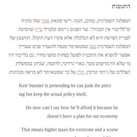
התגובות
המפלגה השמרנית, כמובן, חגגה. רישי סונאק
אמר
שזה מוכיח
ש”ללייבור אין תכנית”. שר הפנים ג’יימס קלברלי
צייץ
שהסיבה
לפניית הפרסה היא לא הכלכלה אלא סקרי דעת הקהל. החשבון של
המפלגה השמרנית
טען
שסטארמר מנסה להעמיד פנים שעדיין
אפשר להוציא את התכנית לפועל בפחות מחצי מחיר. גם בלייבור היו
מי שלא היו מרוצים מכך: בארי גרדינר, לדוגמה, שכיהן בממשלת
הצללים של ג’רמי קורבין,
הלין
על כך שסטארמר לא מראה מנהיגות.
Keir Starmer is pretending he can junk the price
tag but keep the actual policy itself.
He now can’t say how he’ll afford it because he
doesn’t have a plan for our economy.
That means higher taxes for everyone and a worse