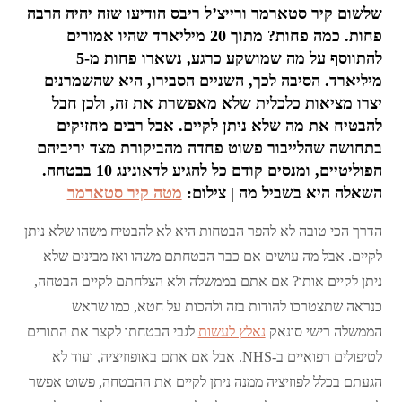
שלשום קיר סטארמר ורייצ’ל ריבס הודיעו שזה יהיה הרבה
פחות. כמה פחות? מתוך 20 מיליארד שהיו אמורים
להתווסף על מה שמושקע כרגע, נשארו פחות מ-5
מיליארד. הסיבה לכך, השניים הסבירו, היא שהשמרנים
יצרו מציאות כלכלית שלא מאפשרת את זה, ולכן חבל
להבטיח את מה שלא ניתן לקיים. אבל רבים מחזיקים
בתחושה שהלייבור פשוט פחדה מהביקורת מצד יריביהם
הפוליטיים, ומנסים קודם כל להגיע לדאונינג 10 בבטחה.
השאלה היא בשביל מה | צילום:
מטה קיר סטארמר
הדרך הכי טובה לא להפר הבטחות היא לא להבטיח משהו שלא ניתן
לקיים. אבל מה עושים אם כבר הבטחתם משהו ואז מבינים שלא
ניתן לקיים אותו? אם אתם בממשלה ולא הצלחתם לקיים הבטחה,
כנראה שתצטרכו להודות בזה ולהכות על חטא, כמו שראש
הממשלה רישי סונאק
נאלץ לעשות
לגבי הבטחתו לקצר את התורים
לטיפולים רפואיים ב-NHS. אבל אם אתם באופוזיציה, ועוד לא
הגעתם בכלל לפוזיציה ממנה ניתן לקיים את ההבטחה, פשוט אפשר