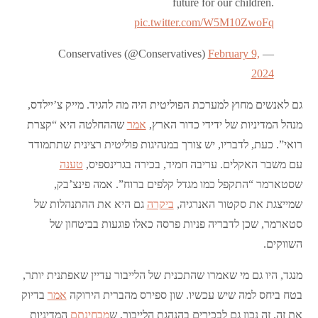
future for our children.
pic.twitter.com/W5M10ZwoFq
February 9,
— Conservatives (@Conservatives)
2024
גם לאנשים מחוץ למערכת הפוליטית היה מה להגיד. מייק צ’יילדס,
מנהל המדיניות של ידידי כדור הארץ,
אמר
שההחלטה היא “קצרת
רואי”. כעת, לדבריו, יש צורך במנהיגות פוליטית רצינית שתתמודד
עם משבר האקלים. עריבה חמיד, בכירה בגרינספיס,
טענה
שסטארמר “התקפל כמו מגדל קלפים ברוח”. אמה פינצ’בק,
שמייצגת את סקטור האנרגיה,
ביקרה
גם היא את ההתנהלות של
סטארמר, שכן לדבריה פניות פרסה כאלו פוגעות בביטחון של
השווקים.
מנגד, היו גם מי שאמרו שהתכנית של הלייבור עדיין שאפתנית יותר,
בטח ביחס למה שיש עכשיו. שון ספירס מהברית הירוקה
אמר
בדיוק
את זה. זה נכון גם לבכירים בהנהגת הלייבור, ש
מבחינתם
המדיניות