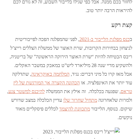
לחזור בכם ממנה. אבל כפי שגילו בלייבור השבוע, זה לא גורם לכם
להיראות הרבה יותר טוב.
קצת רקע
ב
כנס מפלגת הלייבור ב-2021
, לפני שהמפלגה הפכה לפייבוריטית
לניצחון בבחירות הקרובות, שרת האוצר של ממשלת הצללים רייצ’ל
ריבס הבטיחה להיות “שרת האוצר הירוקה הראשונה” של בריטניה,
ולהשקיע מדיי שנה 28 מיליארד ליש”ט במאבק במשבר האקלים.
אבל מאז קרו כל מיני דברים: נגיד,
המלחמה באוקראינה
, שתדלקה
עוד יותר את האינפלציה. או
הכהונה הקצרה אך המורגשת של ליז
טראס
, שפגעה בכלכלה. זה אילץ את הממשלה
להיכנס למשטר צנע
,
ולמרות שלאחרונה
מתחיל שחרור שלו
עדיין הכלכלה במצב שדורש
שיקום. בנוסף, הלייבור
מתכוונת להיצמד
לכללים פיסקליים מאוד
נוקשים.