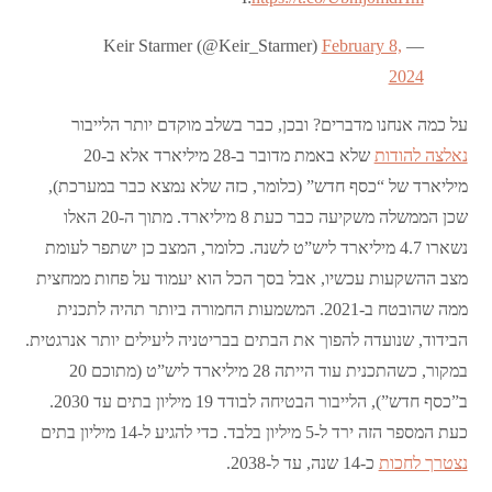
February 8,
— Keir Starmer (@Keir_Starmer)
2024
על כמה אנחנו מדברים? ובכן, כבר בשלב מוקדם יותר הלייבור
נאלצה להודות
שלא באמת מדובר ב-28 מיליארד אלא ב-20
מיליארד של “כסף חדש” (כלומר, כזה שלא נמצא כבר במערכת),
שכן הממשלה משקיעה כבר כעת 8 מיליארד. מתוך ה-20 האלו
נשארו 4.7 מיליארד ליש”ט לשנה. כלומר, המצב כן ישתפר לעומת
מצב ההשקעות עכשיו, אבל בסך הכל הוא יעמוד על פחות ממחצית
ממה שהובטח ב-2021. המשמעות החמורה ביותר תהיה לתכנית
הבידוד, שנועדה להפוך את הבתים בבריטניה ליעילים יותר אנרגטית.
במקור, כשהתכנית עוד הייתה 28 מיליארד ליש”ט (מתוכם 20
ב”כסף חדש”), הלייבור הבטיחה לבודד 19 מיליון בתים עד 2030.
כעת המספר הזה ירד ל-5 מיליון בלבד. כדי להגיע ל-14 מיליון בתים
נצטרך לחכות
כ-14 שנה, עד ל-2038.