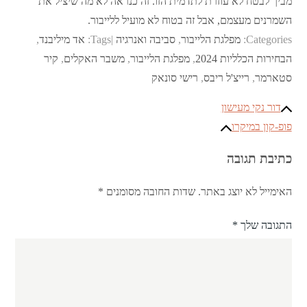
מביך לבטח לא עוזרת לתדמית הזו. זה כנראה לא מה שיציל את
השמרנים מעצמם, אבל זה בטוח לא מועיל ללייבור.
Categories:
מפלגת הלייבור
,
סביבה ואנרגיה
Tags:
אד מיליבנד
,
הבחירות הכלליות 2024
,
מפלגת הלייבור
,
משבר האקלים
,
קיר
סטארמר
,
רייצ'ל ריבס
,
רישי סונאק
ניווט
דור נקי מעישון
פופ-קון במיקרו
כתיבת תגובה
האימייל לא יוצג באתר.
שדות החובה מסומנים
*
התגובה שלך
*