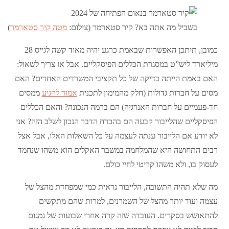
בשביל מה אתה בא? קיר סטארמר (צילום:
מטה קיר סטארמר
)
כמובן, תיתכן האפשרות שבאמת כרגע יהיה מאוד קשה לגייס 28
מיליארד ליש”ט במסגרת הכללים הפיסקליים. אבל אז צריך לשאול:
האם באמת הייתה בדיקה של כל תקציבי המשרדים האחרים? האם
מסים על חברות גדולות (חלק מהמימון לתכנית
אמור להגיע
ממסים
חד-פעמיים על חברות האנרגיה) הם ברמה הנכונה? והאם הכללים
הפיסקליים שהלייבור קבעה הם בהכרח הדבר הנכון לשלב הזה? אני
לא יודע אם הלייבור ענתה לעצמה על כל השאלות האלו, אבל אצל
רבים התחושה היא שהמלחמה במשבר האקלים הוא משהו שנחמד
לעסוק בו, ולא משהו קריטי לחיי כולם.
מה שלא תהיה התשובה, הלייבור נראית כמי שמפחדת מהצל של
עצמה ועוד יותר מהצל של השמרנים, למרות שהם מתקשים
להתאושש בסקרים. העובדה שזה קרה אחרי שבועות של גמגום