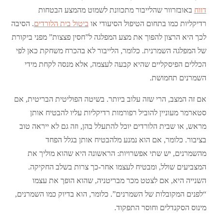
דווח
באובזרוור שהלייבור מתכוונת לשמוט מהמצע הבטחות
רדיקליות כמו בתחום הטיפול הסיעודי או
ביטול בית הלורדים
. הסיבה
לכך היא הרצון להפוך את מצע המפלגה ל”חסין פצצות” מפני ביקורת
של המפלגה השמרנית. כלומר, הלייבור לא בהכרח משחקת כאן לפי
הכללים הפיסקליים שהיא קבעה לעצמה, אלא מנסה לקחת מידי
השמרנים תחמושת.
אם זה המצב, הרי שזה עלוב ביותר. בשיטה הפוליטית הבריטית, אם
סטארמר מעוניין להוביל רפורמות רדיקליות עליו להבטיח אותן
מראש, או שבית הלורדים יוכל להתעלל בהן, וזה גם לא ייראה טוב
בציבור. כלומר, אם הוא נמנע מלהבטיח אותן בגלל הפחד
מהשמרנים, יש שתי אפשרויות: הראשונה היא שהוא מוליך את
המצביעים שולל, ומבטיח לעצמו אחר-כך צרות בשלב החקיקה.
השנייה היא, אם לצטט מכר מבריטניה, שהוא הופך את עצמו
“לפנים המקובלות של השמרנים”. כלומר, הוא בדיוק כמו השמרנים,
מינוס הסקנדלים וחוסר התפקוד.