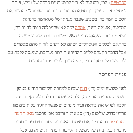
הפרטיים
). לכן, בהנהגה לא רצו לבצע פניית פרסה של ממש, ויותר
למסמס את העניין. כך סטארמר עבר לדבר על “שאיפה” להוציא את
הסכום המדובר. בשבוע שעבר סגניתו של סטארמר בהנהגת
המפלגה, אנג’לה ריינר,
אמרה
שזה לא שהמפלגה רוצה לחזור בה,
והיא מתכוונת לשאוף להגיע ל-28 מיליארד, אבל שהכל ייעשה
בהתאם לכללים הפיסקליים ושהם לא רוצים לזרוק סתם מספרים.
אבל הדבר רק גרם ללייבור להיראות יותר מגוחכת, שמנסה ללכת עם
ולהרגיש בלי. בסוף, הבינו, יהיה צורך להיות יותר נחרצים.
פניית הפרסה
לפני שלושה ימים (ד’)
דווח
שביום למחרת הלייבור תודיע באופן
רשמי שהתכנית הזו מתה, הלכה לעולמה, חדלה מלהתקיים, פגה,
הלכה לפגוש את בוראה ועוד מונחים שאפשר להגיד על תוכים מזן
נורווגי כחול. שלשום (ה’) סטארמר וריבס אכן פרסמו
מאמר דעה
בגארדיאן
בו הסבירו את עצמם: האג’נדה הסביבתית עדיין תהיה
מרכזית במדיניות של ממשלת הלייבור העתידית שתקום, אבל