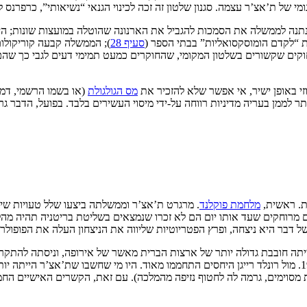
י של ת’אצ’ר עצמה. סגנון שלטון זה זכה לכינוי הגנאי “נשיאותי”, כרפר
 נתנה לממשלה את הסמכות להגביל את הארנונה שהוטלה במועצות שונות; ה
 “לקדם הומוסקסואליות” בבתי הספר (
סעיף 28
); הממשלה קבעה קוריקולו
וקים שקשורים בשלטון המקומי, שהחוקרים כמעט תמימי דעים לגבי כך שהם 
זי באופן ישיר, אי אפשר שלא להזכיר את
מס הגולגולת
(או בשמו הרשמי, דמי
ר לממן בעריה מדיניות רווחה על-ידי מיסוי העשירים בלבד. בפועל, הדבר ג
ות. ראשית,
מלחמת פוקלנד
. מרגרט ת’אצ’ר וממשלתה ביצעו שלל טעויות ש
לחמה על איים מרוחקים שעד אותו יום הם לא זכרו שנמצאים בשליטת בריטניה תהי
 של דבר היא ניצחה, ופרץ הפטריוטיות שליווה את הניצחון העלה את הפופולר
יתה חובבת גדולה יותר של ארצות הברית מאשר של אירופה, וניסתה להתקרב 
להצטרף לסנקציות על ברית המועצות בעקבות הפלישה לאפגניסטן של 1979. מול רונלד רייגן היחסים התחממו מאו
מסוימים, גרמה לה לחטוף נזיפה מהמלכה). עם זאת, הקשרים האישיים החמי