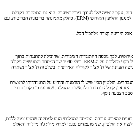
הייתה עוינת משהו לגוף הזה, עקב הנטייה שלו לעודף בירוקרטיזציה. היא גם התמקדה בקבלת
החזרים שמנים על הכספים שבריטניה העבירה לקהילה האירופית, דבר שעשתה בהצלחה לא מבוטלת. אבל בעיקר הייתה ידועה ההתנגדות שלה להיכנס למנגנון החליפין האירופי (ERM), כחלק מאמונתה בריבונות הבריטית. עם
 אבל היריעה קצרה מלהכיל הכל.
רופית. לכך נוספה ההתנגדות הציבורית, שהובילה להתנגדות בתוך
) התפטר ב-1989 על רקע מחלוקת על ה-ERM. ביולי 1990 שר המסחר והתעשייה ניקולס
. ואז הגיעה בנובמבר 1990 ההתפטרות של ג’פרי האו, גם על רקע הגישה העוינת של ת’אצ’ר לקהילה האירופית. בשלב זה ת’אצ’ר נשארה
של האו בבית הנבחרים, הזלטיין הבין שיש לו הזדמנות והודיע על התמודדותו לראשות
ים. היא אכן קיבלה בבחירות לראשות המפלגה, שאז נערכו בקרב חברי
וונים להצביע עבורה. הממסד המפלגתי הגיע למסקנה שהגיע זמנה ללכת,
ועמד שיוכל לנצח את הזלטיין. שני מועמדים נכנסו למרוץ מולו: ג’ון מייג’ור ודאגלס