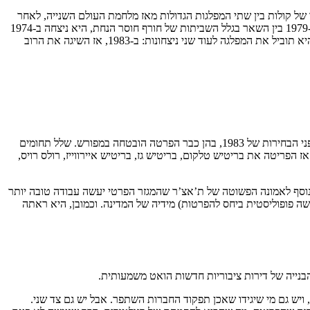
ה את כוחה של המפלגה בקול הפופולרי ב-8.1 נקודות אחוז, המעבר הגדול ביותר של קולות בין שתי המפלגות הגדולות מאז מלחמת העולם השנייה, לאחר
מערכות הבחירות של 1997 ו-1945. כמובן, זו יותר הממשלה שהפסידה בבחירות מאשר האופוזיציה שניצחה בהן (באופן אירוני, כפי שהלייבור הפסידה ב-1979 בין השאר בגלל השביתות של חורף חוסר הנחת, היא ניצחה ב-1974
בין השאר בגלל התנהלותו הכושלת של הית’ מול שביתת הכורים), אבל העובדה היא שת’אצ’ר נכנסה לדאונינג 10, ושם העבודה הייתה יכולה להתחיל. היא תוביל את המפלגה לעוד שני ניצחונות: ב-1983, אז השיגה את הרוב
אחת התמות המזוהות ביותר עם מרגרט ת’אצ’ר היא הפרטה. למרות שהפרטה לא הובטחה במצע הבחירות השמרני של 1979, בפועל היא החלה עוד לפני הבחירות של 1983, בהן כבר הפרטה הובטחה במפורש. שלל תחומים
הפריטה את בריטיש טלקום, בריטיש גז, בריטיש איירווייז, רולס רויס,
בנוסף לאמונה הפשוטה של ת’אצ’ר שהמגזר הפרטי יעשה עבודה טובה יותר
שה פופוליסטית ביחס להפרטות) מידיה של המדינה. וכמובן, היא ראתה
הבנייה של דירות ציבוריות חדשות הואט משמעותית.
יליארד ליש”ט עד 1987 ושכבת בעלי המניות התרחבה משמעותית, ויש גם מי שיגידו שאכן תפקוד החברות השתפר. אבל יש גם צד שני.