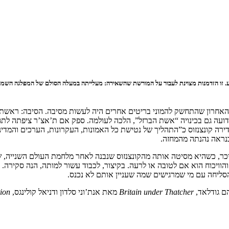
 הידועה גם בכינויה “אשת הברזל”, הלכה לעולמה. ספק אם ת’אצ’ר ציפתה 
 קונצנזוס כ”התהליך של נטישת כל האמונות, העקרונות, הערכים והמדיניו
כנראה נהנתה מהמחזה.
לא היכר, כשהיא מסיטה אותה מהקונצנזוס שנבנה לאחר מלחמת העולם השנייה,
הוויכוח הוא אם לטובה או לרעה. בקיצור, לכבוד עשור למותה, הנה סקירה.
הסליחה עם מי שמרגישים שמה שעניין אותם לא נכנס.
 גודלאד,
Britain under Thatcher
מאת אנת’וני סלדון ודניאל קולינגס,
tion