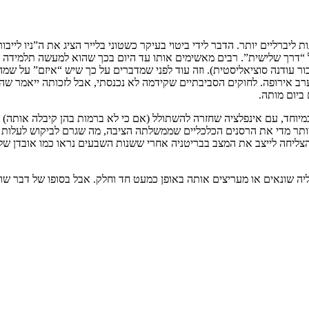
 ליברליים יותר. הדבר לידי ביטוי בעיקר כשטוני בלייר הציג את ה”ניו ליי
 “דרך שלישית”. רבים מאשימים אותו עד היום בכך שהוא למעשה תלמידה 
ור עודנה סוציאליסטית). וזה עוד לפני שמדברים על כך שיש “איזם” על שמה,
 אירופה. לחוקים הסביבתיים שקידמה לא נכנסתי, אבל לזכותה ייאמר שהיא 
 ביום מותה.
יוחד, עם אינפלציה שחזרה להשתולל (אם כי לא ברמות בהן קיבלה אותה) ו
ת, אבל חלק גם היו באשמתה שלה, לאחר שב-1987 שחררה יותר מדי את הרסנים הכלכליים שממשלתה הציבה
יחה לייצב את המצב בבריטניה אחרי ששנות השבעים נראו כמו אובדן שליטה.
שונאים או מעריצים אותה באופן כמעט חד וחלק. אבל בסופו של דבר שונאי