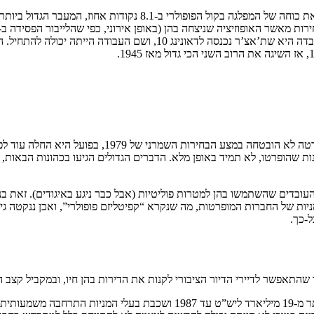
השמרנים זכו ל-339 מושבים, לעומת 269 של הלייבור. בנוסף, היא העלת
 שהופרטו, לא תמיד באופן מלא. הדברים הגדולים הגיעו בכהונות הבאות, אז 
העובדים שהשתמשו בהן למטרות פוליטיות (אבל כבר ניגע באיגודים). זאת 
ניות של החברות המופרטות, מה שנקרא “קפיטליזם פופולרי”, ואכן ננקטה גי
-כך.
 שהתאפשר לדיירי הדיור הציבורי לקנות את הדירות בהן חיו, ובמקביל קצב 
תמונת ההפרטות הזו מורכבת. מצד אחד, ההפרטות האלו גייסו במצטבר יותר מ-19 מ