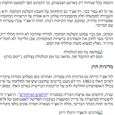
הובסה בכל שנותיה רק בארבע הצבעות), כך הקבינט הפך לכמעט חותמת גומ
אך זה לא נגמר בכך, ות’אצ’ר גם התחזקה על חשבון השלטון המקומי. היא
והעבירה לממשלה חלק מהסמכויות שלהן; היא אסרה על הרשויות המקומיות
אפשרויות בחירה, כמובן); ועוד חקיקות רבות. תחת ת’אצ’ר עברו עשרות ח
עם המרכזי.
וכמובן, אם כבר עסקנו בשלטון המקומי, למרות שהדבר לא היווה מהלך ריכו
הדבר נועד לחזק את השמרנים ברשויות המקומיות, שכן הלייבור לא תוכל יות
מייג’ור, נאלץ למצוא משהו שיחליף את המס.
המס לא התקבל יפה. מחאה נגד מס הגולגולת (צילום: ג’יימס בורן)
מדיניות חוץ
לת’אצ’ר הייתה גם מדיניות חוץ עשירה, ואתרכז כאן בשלוש נקודות עיקרי
לאיים האלו ב-1982. היו לא מעט בריטים שחשבו שיציאה למ
(כולל האופוזיציה) החליטה להגן על הריבונות הבריטית באיים האלו. בסופו
שנית, היחסים עם ארצות הברית במסגרת “
היחסים המיוחדים
“. ת’אצ’ר הי
מדינה תחת הכתר הבריטי, מולה ת’אצ’ר נשארה חסרת אונים (ולפי מקורות 