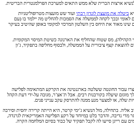
נס לנשיא ארצות הברית שלא ממש התאים למערכת הפרלמנטרית הבריטית.
יא
ביטלה את מועצת לונדון רבתי
ועוד שש מועצות מטרופוליטניות
ם לאומי ובכך לקחה לממשלה את הסמכות להחליט מה יילמד בו (עם
שינו מאוד את היחס בין השלטון המרכזי למקומי באופן שהיטיב בעיקר
 הקהילה), מס שטוח שהחליף את הארנונה כשיטת המיסוי המקומית.
רם להוצאת קצף ציבורית על הממשלה, ולבסוף מחליפה בתפקיד, ג’ון
יצרו עבור החונטה ששלטה בארגנטינה את הקרקע המתאימה לפלישה
ה מהלך מוגזם שיעלה בקורבנות רבים. אבל ת’אצ’ר, מגובה על-ידי דעת הקהל
יות שלה, או למצער מנע ממנה להתרסק עקב ענייני פנים.
אליה. בתחילה, מול הנשיא ג’ימי קרטר, היא הייתה קרירה יחסית וסירבה
ד. היו מי שחשבו שת’אצ’ר הייתה יותר מדי נדיבה, והדבר בלט במיוחד על רקע הפלישה האמריקאית לגרנדה,
ם עם רייגן סייעו לה לקבל תפקיד של כבוד בסיום המלחמה הקרה.