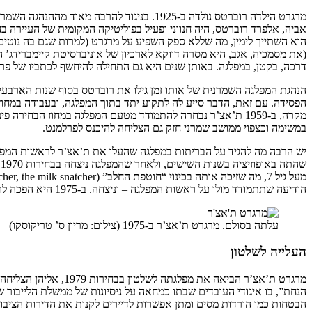
מרגרט הילדה רוברטס נולדה ב-1925. בניגוד 
אביה, אלפרד רוברטס, היה חנווני ופעיל בפוליטיקה המקומית של העיירה
(את מסמכיה, אגב, היא מסרה דווקא לארכיון של אוניברסיטת קיימברידג
דרכה, בקטן, במפלגה. באותן שנים היא גם התחילה להיחשף לכתביו של פרידר
במשימה וכצפוי ממושב שמרני חזק גם הצליחה להיכנס לפרלמנט.
יש הרבה מה להגיד על הבריתות במפלגה שהעלו את ת’אצ’ר לראשות המפלג
ש
הודיעה שתתמודד מולו על ראשות המפלגה – וניצחה. ב-1975 היא הפכה לראשת האופוזיציה. לאחר שעשתה זאת, היא החלה לקחת את המפלגה השמרנית, שמיצבה את עצמה בהתאם לקונצנזוס של מדינת הרווחה, לעבר הימין.
עלתה בסולם. מרגרט ת’אצ’ר ב-1975 (צילום: מריון ס’ טריקוסקו)
העלייה לשלטון
מרגרט ת’אצ’ר הביאה 
הנחת”, בו איגודי העובדים שבתו כמחאה על ניסיונות של ממשלת הלייבור
הבטחות כמו הורדות מסים ומתן אפשרות לדיירים לקנות את הדירות הציבוריות בהן גרו. את כל אלו ליווה גם הסלוגן 