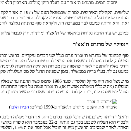
יחסים חמים. מרגרט ת’אצ’ר עם רונלד רייגן (צילום: הארכיון הלאומ
שלישית, הקהילה הא
זאת, היא הייתה כמעט לבד במערכה הזו, ולקראת סוף כהונתה נאלצה להיכנע
כמובן, יש עוד הרבה נקודות בהקשר של ת’אצ’ר ומדיניות חוץ לעבור עליהן
הנפילה של מרגרט ת’אצ’ר
סוף הכהונה של מרגרט ת’אצ’ר נגרם בגלל שני דברים עיקריים: בראש ובר
המפלגה, למס הגולגולת. נושאים אלו הביאו להתפטרות של כמה חברי ממשלה 
כמעט נטולת בעלי ברית בממשלה, בזמן שספינת הדגל של מס הגולגולת שקעה
מי שניצל זאת היה מייקל הזלטיין, ש
המפלגה (מה שכללי המפלגה אפשרו אז). ת’אצ’ר זעמה על ניסיון החתרנות הז
הפרלמנט שלה בלבד, יותר קולות. הבעיה הייתה שאז כדי להשיג ניצחון היה צורך בפער של לפחות 15%, מה שת’אצ’ר כשלה מלהש
איבדה את הקסם. מרגרט ת’אצ’ר ב-1990 (צילום:
הבית הלבן
)
ת’אצ’ר הייתה משוכנעת שתוכל לנצח בסיבוב הזה, אך חברי מפלגה רבים, 
ולבסוף הוא הצליח לשכנע בכך גם אות
הארד. לאחר שבסיבוב הראשון מייג’ור הוביל אבל חסר את ה-15%, הזלטיין והארד החליטו לפרוש ומייג’ור נהיה לראש הממשלה ה-50 של בריטניה.