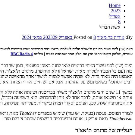
Home
2023
אפריל
8
אשת הברזל
By:
אוריה בר-מאיר
8 באפריל 2023
Posted on
29 במאי 2024
עובדים, שלטון מקומי ויחסי חוץ הם חלק ממה שמחכה בפנים | צילום:
BBC Radio 4
כזה (עם כל הכבוד לגולדה מאיר, ישראל זו לא אירופה), מרגרט ת’אצ’ר,
האמצע היה מאוד נדיר. לא שהיה אפשר לצפות למשהו אחר מהאישה שהגדירה
רבים הסתכלו בשאט נפש על החגיגות, אבל אם יש חיים אחרי המוות היא 
במשך 11 שנים וחצי מרגרט ת’אצ’ר משלה בבריטניה ושינתה אותה ל
אותה או תשנאו אותה, לדבר אחד לא ניתן להתכחש: היא השפיעה ובגדול, ו
את הביוגרפיה שלה. לכן, הפוסט יסקור תמות עיקריות מעלייתה ונפילתה, ו
לצורך הפוסט, נעשה (בעיקר, יש עוד) שימוש בספרים
Thatcher
מאת גראהם
Thatcherism
מאת אריק ג’ אוונס ובביוגרפיה הרשמית שכתב צ’רלס מור.
העלייה של מרגרט ת’אצ’ר