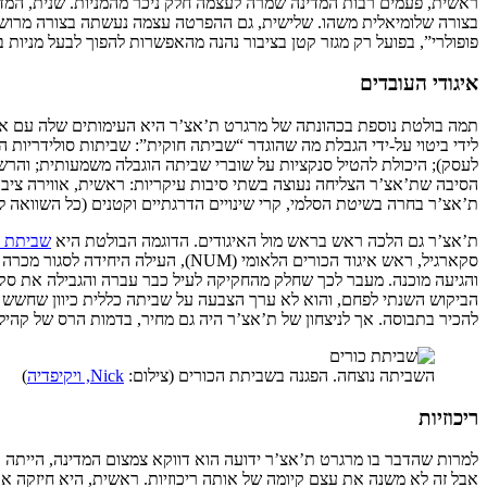
ראשית, פעמים רבות המדינה שמרה לעצמה חלק ניכר מהמניות. שנית, המ
בצורה שלומיאלית משהו. שלישית, גם ההפרטה עצמה נעשתה בצורה מרושלת,
פופולרי”, בפועל רק מגזר קטן בציבור נהנה מהאפשרות להפוך לבעל מניות בחברות המופרטות. וגם, חייבי
איגודי העובדים
תמה בולטת נוספת בכהונתה של מרגרט ת’אצ’ר היא העימותים שלה עם איג
לידי ביטוי על-ידי הגבלת מה שהוגדר “שביתה חוקית”: שביתות סולידריות
לעסק); היכולת להטיל סנקציות על שוברי שביתה הוגבלה משמעותית; והר
הסיבה שת’אצ’ר הצליחה נעוצה בשתי סיבות עיקריות: ראשית, אווירה ציבו
ת’אצ’ר בחרה בשיטת הסלמי, קרי שינויים הדרגתיים וקטנים (כל השוואה לטקטיקות שננקטו בישר
ת’אצ’ר גם הלכה ראש בראש מול האיגודים. הדוגמה הבולטת היא
שביתת ה
סקארגיל, ראש איגוד הכורים הלאומי
הביקוש השנתי לפחם, והוא לא ערך הצבעה על שביתה כללית כיוון שחשש שע
להכיר בתבוסה. אך לניצחון של ת’אצ’ר היה גם מחיר, בדמות הרס של קהילו
השביתה נוצחה. הפגנה בשביתת הכורים (צילום:
Nick, ויקיפדיה
)
ריכוזיות
למרות שהדבר בו מרגרט ת’אצ’ר ידועה הוא דווקא צמצום המדינה, הייתה א
אבל זה לא משנה את עצם קיומה של אותה ריכוזיות. ראשית, היא חיזקה 