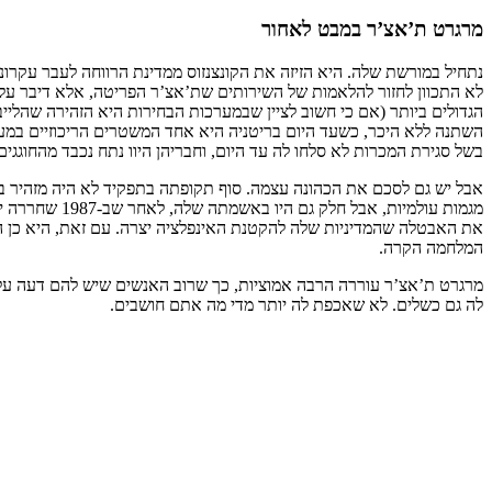
מרגרט ת’אצ’ר במבט לאחור
נתחיל במורשת שלה. היא הזיזה את הקונצנזוס ממדינת הרווחה לעבר עקרונות
לא התכוון לחזור להלאמות של השירותים שת’אצ’ר הפריטה, אלא דיבר על
הגדולים ביותר (אם כי חשוב לציין שבמערכות הבחירות היא הזהירה שהלייב
השתנה ללא היכר, כשעד היום בריטניה היא אחד המשטרים הריכוזיים במערב
בשל סגירת המכרות לא סלחו לה עד היום, וחבריהן היוו נתח נכבד מהחוגגים
אבל יש גם לסכם את הכהונה עצמה. סוף תקופתה בתפקיד לא היה מזהיר במ
מגמות עולמיו
את האבטלה שהמדיניות שלה להקטנת האינפלציה יצרה. עם זאת, היא כן הצל
המלחמה הקרה.
מרגרט ת’אצ’ר עוררה הרבה אמוציות, כך שרוב האנשים שיש להם דעה עליה 
לה גם כשלים. לא שאכפת לה יותר מדי מה אתם חושבים.