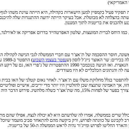
י האמריקאי)
ירופית. למרות שבמשאל העם של 1975 ת’אצ’ר לקחה תפקיד פעיל בקמפיין למען הישארות בקהילה, היא 
 ולהכניס את בריטניה לתוך המנגנון.
, כמו היחס לברית המועצות, שלטון האפרטהייד בדרום אפריקה או לאירלנד,
אשונה, חוסר ההסכמה של ת’אצ’ר עם חברי הממשלה לגבי הגישה לקהילה האי
בכירים: שר האוצר נייג’ל לוסון (ש
נפטר בעצמו השבוע
רידלי נאלץ להתפטר לאחר שהשווה בין מטרות הקהילה האירופית לגרמניה הנאצית
 לה והנתונים הכלכליים לא היו מעודדים.
עד 1986 שימש כשר ההגנה עד שנאלץ להתפטר בגלל מחלוקת משלו עם ת’אצ’ר. לאחר נאום קטלני 
ו, אך האמינה שתנצח שכן להזלטיין היו יותר מדי יריבים, אישיים ופוליטי
יג. פירוש הדבר היה סבב הצבעה נוסף.
כולל שרים בממשלה, אמרו לה שלדעתם היא לא יכולה לנצח, אפילו שהם מתכ
ה. ב-22 בנובמבר היא סיפרה בקושי רב לקבינט על כוונתה לפרוש, ורק ביקשה מהם להתאחד סביב מ