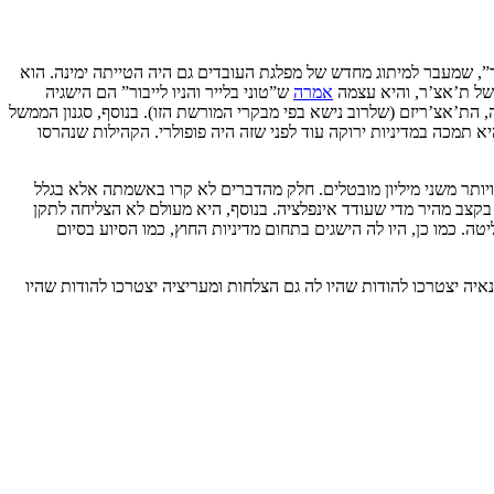
בור”, שמעבר למיתוג מחדש של מפלגת העובדים גם היה הטייתה ימינה. הוא
של ת’אצ’ר, והיא עצמה
אמרה
ש”טוני בלייר והניו לייבור” הם הישגיה
 הת’אצ’ריזם (שלרוב נישא בפי מבקרי המורשת הזו). בנוסף, סגנון הממשל
תמכה במדיניות ירוקה עוד לפני שזה היה פופולרי. הקהילות שנהרסו
יותר משני מיליון מובטלים. חלק מהדברים לא קרו באשמתה אלא בגלל
, מה שגרם לביקוש לעלות בקצב מהיר מדי שעודד אינפלציה. בנוסף, היא מעולם לא הצליחה לתקן
 כמו כן, היו לה הישגים בתחום מדיניות החוץ, כמו הסיוע בסיום
ה יצטרכו להודות שהיו לה גם הצלחות ומעריציה יצטרכו להודות שהיו