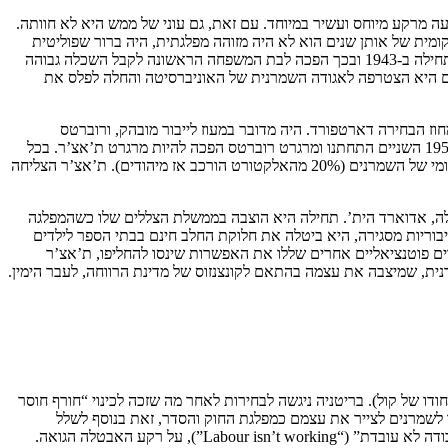
וברטס לא הגיעה מרקע מיוחס ועשיר במיוחד. עם זאת, גם עוני של ממש היא לא חוותה.
מית של אותן שנים הוא לא היה מזוהה מפלגתית, היה ברור שפוליטית
הוא השתייך לימין, מה שללא ספק השפיע על מרגרט (למרות שגם בה נוטים להגזים לעתים). היא הצליחה להתקבל ללימודי כימיה באוקספורד, אותם התחילה ב-1943 ובכך הפכה לבת המשפחה הראשונה לקבל השכלה גבוהה
שם היא הצטרפה לאגודה השמרנית של האוניברסיטה והחלה לפלס את
 ו-1951 כבר זכתה להתמודד לפרלמנט מטעם המפלגה במחוז הבחירה דארטפורד. היה מדובר במעוז לייבור מובהק, ורוברטס
הפסידה. עם זאת, הדבר סייע לה לתקוע יתד בתוך המפלגה, ובעבודה במחוז הבחירה היא גם פגשה את מי שלימים יהיה בעלה, דניס ת’אצ’ר. בדצמבר 1951 השניים התחתנו ומרגרט רוברטס הפכה להיות מרגרט ת’אצ’ר. בכל
מקרה, ב-1959 ת’אצ’ר נבחרה להתמודד מטעם המפלגה במחוז הבחירה פינצ’לי, כחלק מניסיון לתקן את הרושם שנוצר שאנטישמיות פשתה בסניף המקומי של השמרנים (20% מהאלקטורט הורכב אז מיהודים). ת’אצ’ר הצליחה
לה, אדוארד הית’. תחילה היא הוצבה בממשלת הצללים שלו כשהמפלגה
להציל את אחת האוניברסיטאות הציבוריות מסגירה, היא ביטלה את חלוקת החלב חינם בבתי הספר לילדים
 החלב” (Thatcher, the milk snatcher). לאחר שהית’ הפסיד בשתי מערכות בחירות ב-1974, ולאחר שמועמדים פוטנציאליים אחרים שללו את האפשרות שינסו להחליפו, ת’אצ’ר
בהצבעת אי-אמון (על חודו של קול). בריטניה ניגשה לבחירות לאחר מה שזכה לכינוי “חורף חוסר
 לשמרנים לצייר את עצמם כמפלגת החוק והסדר, זאת בנוסף לשלל