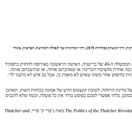
היום (ש’) לפני עשור מרגרט ת’אצ’ר הלכה לעולמה, כשמעטים הבריטים שהיו אדישים למאורע. זו הזדמנות מצוינת לעבור על המורשת שהשאירה: מעלייתה במעלה הסולם של המפלגה השמרנית, דרך הניצחון בבחירות 1979, דרך המדיניות ועד לנפילה ולמורשת. הפרטות, איגודי
היום (ש’) לפני עשור המוני בריטים יצאו לחגוג באופן ספונטני, בזמן שהדבר האחרון שהתחשק להמוני בריטים אחרים היה לעשות מסיבה. הסיבה: ראשת הממשלה ה-49 של בריטניה, האישה הראשונה באירופה להחזיק בתפקיד
לתגובה אחרת מהציבור הבריטי: או שאהבתם אותה, או שתיעבתם אותה.
ת בחיפוש אחר משהו שאיש לא מאמין בו, אבל גם איש לא מתנגד לו”.
 של מדינת הרווחה, לטובת קונצנזוס חדש של אמונה בכוחות השוק. תאהבו
 כמובן, בלתי אפשרי לסכם בפוסט בודד את כל פועלה, ובטח שלא להכניס
The Politics of the Thatcher Revolu
מאת ג’פרי ק’ פריי,
Thatcher and