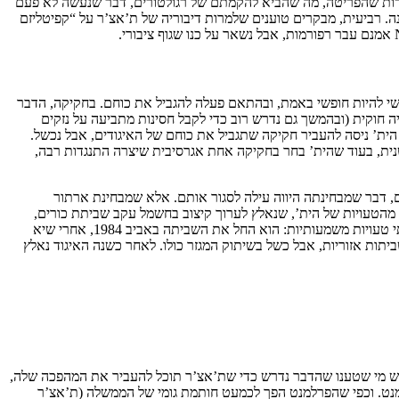
ברות שהפריטה, מה שהביא להקמתם של רגולטורים, דבר שנעשה לא פעם
. רביעית, מבקרים טוענים שלמרות דיבוריה של ת’אצ’ר על “קפיטליזם
שי להיות חופשי באמת, ובהתאם פעלה להגביל את כוחם. בחקיקה, הדבר
ה חוקית (ובהמשך גם נדרש רוב כדי לקבל חסינות מתביעה על נזקים
ית’ ניסה להעביר חקיקה שתגביל את כוחם של האיגודים, אבל נכשל.
שנית, בעוד שהית’ בחר בחקיקה אחת אגרסיבית שיצרה התנגדות רבה,
ממכרות הפחם היו הפסדיים, דבר שמבחינתה היווה עילה לסגור אותם. אלא שמבחינת ארתור
אבל ת’אצ’ר למדה מהטעויות של הית’, שנאלץ לערוך קיצוב בחשמל עקב שביתת כורים,
והגיעה מוכנה. מעבר לכך שחלק מהחקיקה לעיל כבר עברה והגבילה את סקארגיל, ת’אצ’ר גם דאגה לצבור מלאי פחם מראש. סקארגיל, מצדו, עשה שתי טעויות משמעותיות: הוא החל את השביתה באביב 1984, אחרי שיא
יתות אזוריות, אבל כשל בשיתוק המגזר כולו. לאחר כשנה האיגוד נאלץ
. יש מי שטענו שהדבר נדרש כדי שת’אצ’ר תוכל להעביר את המהפכה שלה,
למנט. וכפי שהפרלמנט הפך לכמעט חותמת גומי של הממשלה (ת’אצ’ר