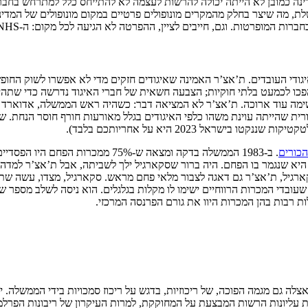
דינה כמובן לא הייתה יכולה להרשות לעצמה לא להתייחס כלל למתרחש בח
 מה שיצר בחלק מהמקרים מונופולים פרטיים במקום מונופולים של המדינה
ם לציין, ההפרטה לא הגיעה לכל מקום: ה-NHS אמנם עבר רפורמות, אבל נשאר על כנו שגוף ציבורי.
ודי העובדים. ת’אצ’ר האמינה שאיגודים חזקים מדי לא אפשרו לשוק החופ
 הפכו לכמעט בלתי חוקיות; הצבעה חשאית של חברי האיגוד נדרשה כדי שתהי
שימה עוד ארוכה. ת’אצ’ר לא המציאה דבר: כשהיה ראש הממשלה, אדוארד ה
רית שהייתה עוינת משהו כלפי האיגודים בגלל מאורעות חורף חוסר הנחת. 
אל 2023 היא על אחריותכם בלבד).
כורים
. ב-1983 הממשלה בדקה ומצאה ש-75% 
 (NUM), העילה היחידה לסגור מכרה היא שנגמר בו הפחם. היה ברור שסקארגיל ילך לשביתה, 
ובדי המכרות הרווחיים ישימו לו מקלות בגלגלים. הוא ניסה לשלב מספר שב
ת רבות בהן המכרות היוו את גורם הפרנסה המרכזי.
צלה גם מגמה הפוכה, של ריכוזיות, בדגש על ריכוז סמכויות בידי הממשלה
את עליונות הרשות המבצעת על המחוקקת, למרות העיקרון של ריבונות הפר