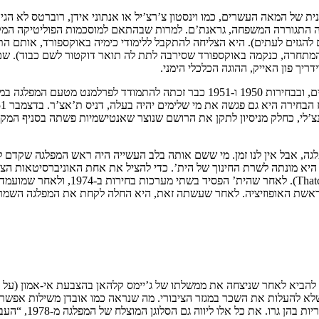
להרבה מאוד מההנהגה השמרנית של המאה העשרים, כמו וינסטון צ’רצ’יל או אנתוני אידן, ר
 בה התגוררה המשפחה, גראנת’ם. למרות שבהתאם למוסכמות הפוליטיקה המקו
’ המתחרה, כנקמה באוקספורד שסירבה לתת לה תואר דוקטור לשם כבוד). 
יך פון האייק, ההוגה הכלכלי הימני.
הנהגת המפלגה השמרנית של אותו זמן גילו את רוברטס בסוף שנות הארבעים, ובבחירות 1950
ה, אבל אין לנו זמן. מי ששם אותה בלב העשייה היה ראש המפלגה שקדם 
התה באופוזיציה בשנות השישים, ולאחר שהמפלגה ניצחה בבחירות 1970 היא מונתה לשרת החינוך של הית’. כדי 
מעל גיל 7, מה שזיכה אותה בכינוי “חוטפת
את מפלגתה לשלטון בבחירות 1979, אליהן הצליחה להביא לאחר שניצחה את ממשלתו של ג’יימס קלהאן 
 שלא להעלות את השכר במגזר הציבורי. מה שנראה כמו אובדן משילות אפשר
המוצלח של המפלגה מ-1978, “העבודה לא עובדת” (“Labour isn’t working”), על רקע האבטלה הגואה.