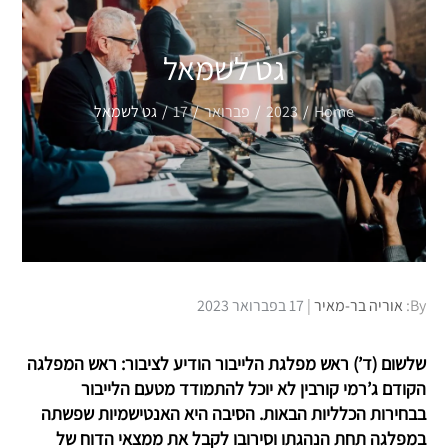
גט לשמאל
Home
2023
פברואר
17
גט לשמאל
Posted
By:
אוריה בר-מאיר
17 בפברואר 2023
on
שלשום (ד’) ראש מפלגת הלייבור הודיע לציבור: ראש המפלגה
הקודם ג’רמי קורבין לא יוכל להתמודד מטעם הלייבור
בבחירות הכלליות הבאות. הסיבה היא האנטישמיות שפשתה
במפלגה תחת הנהגתו וסירובו לקבל את ממצאי הדוח של