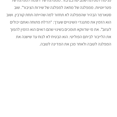
פנימה למפלגה שמביטה בציבור. ממפלגה של דוֺגמה למפלגה של
פטריוטיות. ממפלגה של מחאה למפלגה של שירות הציבור”. שוב
סטארמר הבהיר שהמפלגה לא תחזור למה שהייתה תחת קורבין. ושוב
הוא הזמין את מתנגדי השינויים שערך: “הדלת פתוחה ואתם יכולים
לעזוב”. את מי שדווקא תומכים בשינוי שהם רואים הוא הזמין להפוך
את הלייבור לביתם הפוליטי. הוא הבטיח לא לנוח עד שישנה את
המפלגה לטובה ולאחר מכן את המדינה לטובה.