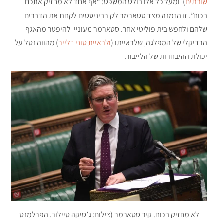
שובתים
). ומעל כל אלו בולט המשפט: “אף אחד לא מחזיק אתכם
בכוח”. זו הזמנה מצד סטארמר לקורביניסטים לקחת את הדברים
שלהם ולחפש בית פוליטי אחר. סטארמר מעוניין להיפטר מהאגף
הרדיקלי של המפלגה, שלראייתו (
ולראיית טוני בלייר
) מהווה נטל על
יכולת ההיבחרות של הלייבור.
לא מחזיק בכוח. קיר סטארמר (צילום: ג’סיקה טיילור, הפרלמנט