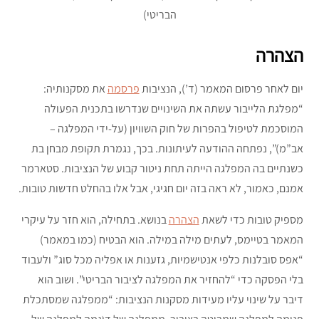
הבריטי)
הצהרה
יום לאחר פרסום המאמר (ד’), הנציבות
פרסמה
את מסקנותיה:
“מפלגת הלייבור עשתה את השינויים שנדרשו בתכנית הפעולה
המוסכמת לטיפול בהפרות של חוק השוויון (על-ידי המפלגה –
אב”מ)”, נפתחה ההודעה לעיתונות. בכך, נגמרת תקופת מבחן בת
כשנתיים בה המפלגה הייתה תחת ניטור קבוע של הנציבות. סטארמר
אמנם, כאמור, לא ראה בזה יום חגיגי, אבל אלו בהחלט חדשות טובות.
מספיק טובות כדי לשאת
הצהרה
בנושא. בתחילה, הוא חזר על עיקרי
המאמר בטיימס, לעתים מילה במילה. הוא הבטיח (כמו במאמר)
“אפס סובלנות כלפי אנטישמיות, גזענות או אפליה מכל סוג” ולעבוד
בלי הפסקה כדי “להחזיר את המפלגה לציבור הבריטי”. ושוב הוא
דיבר על שינוי עליו מעידות מסקנות הנציבות: “ממפלגה שמסתכלת