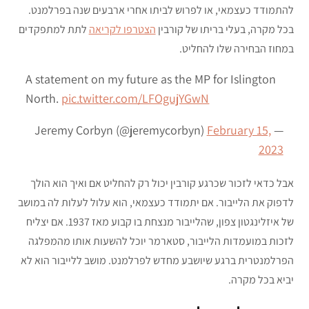
להתמודד כעצמאי, או לפרוש לביתו אחרי ארבעים שנה בפרלמנט.
בכל מקרה, בעלי בריתו של קורבין
הצטרפו לקריאה
לתת למתפקדים
במחוז הבחירה שלו להחליט.
A statement on my future as the MP for Islington
North.
pic.twitter.com/LFOgujYGwN
February 15,
— Jeremy Corbyn (@jeremycorbyn)
2023
אבל כדאי לזכור שכרגע קורבין יכול רק להחליט אם ואיך הוא הולך
לדפוק את הלייבור. אם יתמודד כעצמאי, הוא עלול לעלות לה במושב
של איזלינגטון צפון, שהלייבור מנצחת בו קבוע מאז 1937. אם יצליח
לזכות במועמדות הלייבור, סטארמר יוכל להשעות אותו מהמפלגה
הפרלמנטרית ברגע שיושבע מחדש לפרלמנט. מושב ללייבור הוא לא
יביא בכל מקרה.