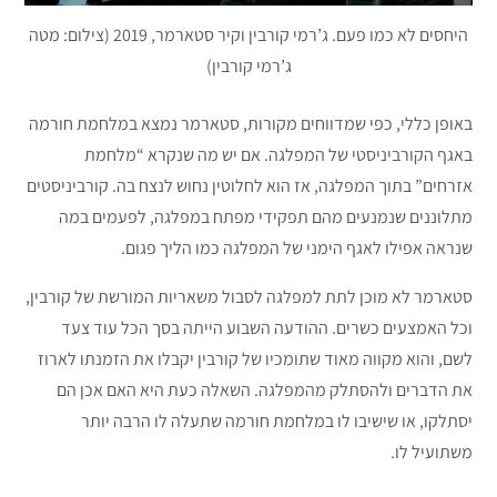
היחסים לא כמו פעם. ג’רמי קורבין וקיר סטארמר, 2019 (צילום: מטה
ג’רמי קורבין)
באופן כללי, כפי שמדווחים מקורות, סטארמר נמצא במלחמת חורמה
באגף הקורביניסטי של המפלגה. אם יש מה שנקרא “מלחמת
אזרחים” בתוך המפלגה, אז הוא לחלוטין נחוש לנצח בה. קורביניסטים
מתלוננים שנמנעים מהם תפקידי מפתח במפלגה, לפעמים במה
שנראה אפילו לאגף הימני של המפלגה כמו הליך פגום.
סטארמר לא מוכן לתת למפלגה לסבול משאריות המורשת של קורבין,
וכל האמצעים כשרים. ההודעה השבוע הייתה בסך הכל עוד צעד
לשם, והוא מקווה מאוד שתומכיו של קורבין יקבלו את הזמנתו לארוז
את הדברים ולהסתלק מהמפלגה. השאלה כעת היא האם אכן הם
יסתלקו, או שישיבו לו במלחמת חורמה שתעלה לו הרבה יותר
משתועיל לו.