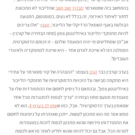
בהתחשב בזה שסטארמר
מבהיר שוב ושוב
שהלייבור לא מתכוונת
לחזור לאיחוד האירופי, זה בכלל לא נעים. במומנטום, התנועה
הבולטת באגף השמאל הרדיקלי של הלייבור,
טענו
: “אלו צריכים
להיות מתפקדי הלייבור באיזלינגטון צפון (מחוז הבחירה של קורבין –
אב”מ) שמחליטים מי יהיה המועמד שלהם – זו זכותם הדמוקרטית.
המפלגה הזו לא שייכת לאדם אחד – היא שייכת למתפקדיה ולאיגודי
העובדים”.
בערב קורבין כבר
הגיב
בעצמו: “ההצהרה של קיר סטארמר על עתידי
היא מתקפה מבישה על הזכויות הדמוקרטיות של מתפקדי הלייבור
באיזלינגטון צפון”, ובהתאם כל ניסיון לחסום את ההתמודדות שלו על
מועמדות מטעם מחוז הבחירה “צריך לצפות להתנגדות מכל אחד
שמאמין בערך הדמוקרטיה”. אבל, כמו ש
שמו לב בערוץ 4
, הוא לא
ממש אמר מה הוא מתכוון לעשות. ייתכן שאזהרתו על ניסיונות לחסום
את התמודדותו פירושה שהוא מתכוון לנסות לזכות במועמדות
למרות הכל. אבל גם יכול להיות שהוא יחליט לוותר מראש ולנסות