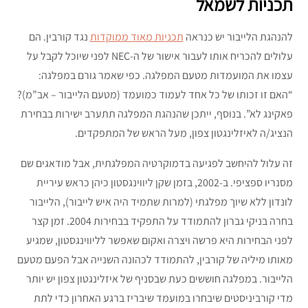
תכניות לשמאל
להנהגת הלייבור יש כנראה
תכניות מאוד ממוקדות
נגד קורבין. הם
עלולים להכריח אותו לעבור אישור של ה-NEC לפני שיוכל לקבל על
עצמו את המועמדות מטעם המפלגה. כפי שאמר גורם במפלגה:
“האם זו זכותו של כל אחד לעמוד כמועמד (מטעם הלייבור – אב”מ)?
פאקינג לא”. בנוסף, ייתכן שהנהגת המפלגה תתערב ישירות בבחירת
הנציג/ה לאיזלינגטון צפון, מעל הראש של המתפקדים.
זה עלול להיחשב לפגיעה בדמוקרטיה המפלגתית, אבל מודאגים שם
מסנריו ספציפי. ב-2002, בזמן שקן ליווינגסטון כיהן כראש עיריית
לונדון ללא שיוך מפלגתי (למרות שתמיד היה איש לייבור), הלייבור
בחרה בניקי גברון להתמודד על התפקיד בבחירות 2004. זמן קצר
לפני הבחירות היא פרשה ויצרה ואקום שאפשר לליווינגסטון, שמגיע
מאותו מיליה של קורבין, להתמודד לכהונה השנייה אבל הפעם מטעם
הלייבור. במפלגה חוששים כעת שבסניף של איזלינגטון צפון יש יותר
מדי קורביניסטים שיבחרו במועמד שיבריז ברגע האחרון כדי לתת