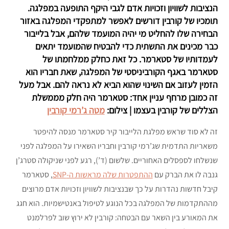
הנציבות לשוויון וזכויות אדם לגבי היקף התופעה במפלגה.
תומכיו של קורבין דורשים לאפשר למתפקדי המפלגה באזור
הבחירה שלו להחליט מי יהיה המועמד שלהם, אבל בלייבור
כבר מכינים את התשתית כדי להבטיח שהמועמד יתאים
לעמדותיו של סטארמר. כל זאת כחלק ממלחמתו של
סטארמר באגף הקורביניסטי של המפלגה, שאת חבריו הוא
הזמין לעזוב אם השינוי שהוא הביא לא נראה להם. אבל מעל
זה כמובן מרחף עניין אחד: סטארמר היה חלק מממשלת
הצללים של קורבין בעצמו | צילום:
מטה ג’רמי קורבין
זה לא סוד שראש מפלגת הלייבור קיר סטארמר מנסה להיפטר
משאריות התדמית שג’רמי קורבין וחבריו השאירו על המפלגה לפני
שנשלחו לספסלים האחוריים. שלשום (ד’), רגע לפני שניקולה סטרג’ן
גנבה לו את הברק עם
ההתפטרות שלה מראשות ה-SNP
, סטארמר
קיבל חדשות נהדרות על כך שבנציבות לשוויון וזכויות אדם מרוצים
מההתקדמות של המפלגה בכל הנוגע לטיפול באנטישמיות. הוא חגג
את המאורע בין השאר עם הבטחה: קורבין לא ירוץ שוב לפרלמנט