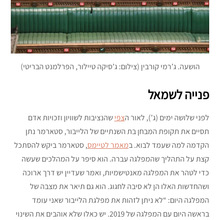
הושעה. ג’רמי קורבין (צילום: ג’סיקה טיילור, הפרלמנט הבריטי)
פנייה לשמאל
לפני שלושה ימים (ג’), לאור ה
צפי
שהנציבות לשוויון וזכויות אדם
תסיים את תקופת המבחן בת השנתיים של הלייבור, סטארמר נתן
הקדמה למה שעמד לבוא. ב
מאמר לטיימס
, סטארמר ביקש להסתכל
קצת על התהליך שהמפלגה עברה. הוא סיפר על המהלכים שעשה
כדי לטהר את המפלגה מאנטישמיות, ואמר שעדיין יש דרך ארוכה
ושהחדשות האלו הן לא סיבה לחגוג. הוא גם תיאר את מצבה של
המפלגה היום: “לא ניתן לזהות את מפלגת הלייבור שאני עומד
בראשה היום עם המפלגה של 2019. יש כאלו שלא אוהבים את השינוי