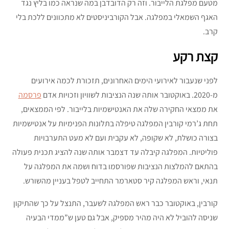
מטעם מפלגת הלייבור. וזה רק הדובדבן במה שנראה כמו בליץ נגד
האגף השמאלי במפלגה. אבל הקורביניסטים לא מתכוונים ללכת בלי
קרב.
קצת רקע
לפני שנעבור לאירועי הימים האחרונים, תזכורת לכמה אירועים
מ-2020. באוקטובר אותה שנה הנציבות לשוויון וזכויות אדם
פרסמה
את ממצאי החקירה שלה את האנטישמיות בלייבור. לפי הממצאים,
תחת ג’רמי קורבין המפלגה טיפלה בתלונות הפנימיות על אנטישמיות
בצורה כושלת, לא שקופה, לא עקבית ועם לא מעט התערבויות
פוליטיות. המפלגה קיבלה עד דצמבר אותה שנה להציג תכנית פעולה
בהתאם להמלצות הנציבות שפורסמו בדוח ושמה את המפלגה על
תנאי, וראש המפלגה קיר סטארמר התחייב לטפל בעניין מהשורש.
קורבין, באוקטובר כבר ראש המפלגה לשעבר, התנצל על כך שהתיקון
שניסה להוביל לא היה מהיר מספיק, אבל גם טען ש”ממדי הבעיה