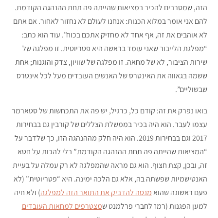
הזה, שמסרבים להכיר במציאות שהייתה פה תחת ההנהגה הקודמת.
להם אני אומר במלוא הכנות: אנחנו לעולם לא נחזור לאחור. אם אתם
לא אוהבים את זה, אף אחד לא מחזיק אתכם בכוח”. עוד הוא כתב:
“מפלגת הלייבור שאני עומד בראשה היא פטריוטית. זו מפלגה של
שירות הציבור, לא של מחאה. זו מפלגה של שוויון, צדק והוגנות; אחת
ששמה בגאווה את האינטרס של האנשים העובדים מעל לכל אינטרס
שבשוליים”.
בואו נפרק את זה: קודם כל, כרגיל, יש פה את התכחשות של סטארמר
עצמו לעבר. הוא היה בכיר בממשלת הצללים של קורבין גם בבחירות
2017 וגם בבחירות 2019. הוא היה חלק מההנהגה הזו, כך שלדבר על
“המציאות שהייתה פה תחת ההנהגה הקודמת” בלי להכות על חטא
זה, ובכן, קצת חצוף. הוא גם מראה שהמפלגה לא רק עמלה על בעיית
האנטישמיות שפשתה בה, אלא גם הלכה ימינה. היא “פטריוטית” (לא
פעם ראשונה שהוא
מנסה להדביק את התואר הזה למפלגה
) ולא חיה
למען הפגנות (רמז לחברי פרלמנט ש
מצטרפים למחאות העובדים