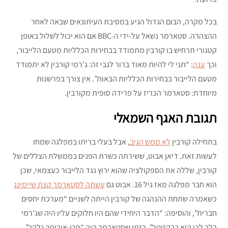
בכל מקרה, הבום הגדול הגיע במסיבת העיתונאים שבאה לאחר
ההצהרה. סטארמר נשאל על-ידי ה-BBC אם הוא יכול לשלול באופן
קטגורי תרחיש בו קורבין מתמודד בבחירות הכלליות מטעם הלייבור,
וכך
ענה
: “תני לי להיות מאוד ברור לגבי זה: ג’רמי קורבין לא יתמודד
מטעם הלייבור בבחירות הכלליות הבאות”. אין צורך בפרשנות
מיוחדת: סטארמר הכריז על פרידה סופית מקורבין.
תגובת האגף השמאלי
בתחילה קורבין
לא ממש הגיב
, אבל בעלי בריתו במפלגה שמחו
לעשות זאת. דיאן אבוט, ששירתה כשרת הפנים בממשלת הצללים של
קורבין, שללה את הספקולציה שהוא ירוץ נגד הלייבור כעצמאי, שכן
הוא חבר מפלגה מאז גיל 16. אבוט גם
עשתה לסטארמר קצת שיימינג
כשאמרה שתחת ההנהגה של קורבין הייתה לשניים “מערכת יחסים
חברית”, והוסיפה: “הדבר היחידי שהם היו חלוקים עליו היה שג’רמי
בלב לבו הוא ברקזיטר”, בזמן שסטארמר היה “פרו-אירופה נלהב”.