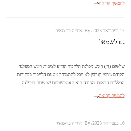
להמשך קריאה
Posted
17 בפברואר 2023
By:
אוריה בר-מאיר
on
גט לשמאל
שלשום (ד’) ראש מפלגת הלייבור הודיע לציבור: ראש המפלגה
הקודם ג’רמי קורבין לא יוכל להתמודד מטעם הלייבור בבחירות
הכלליות הבאות. הסיבה היא האנטישמיות שפשתה במפלגה …
להמשך קריאה
Posted
16 בפברואר 2023
By:
אוריה בר-מאיר
on