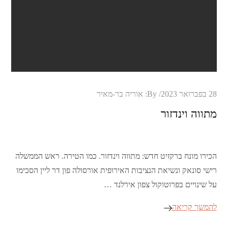
Posted
28 בפברואר 2023
By:
אוריה בר-מאיר
on
מתווה וינדזור
הכירו מונח ברקזיט חדש: מתווה וינדזור. כמו הטירה. ראש הממשלה
רישי סונאק ונשיאת הנציבות האירופית אורסולה פון דר ליין הסכימו
על שינויים בפרוטוקול צפון אירלנד …
להמשך קריאה