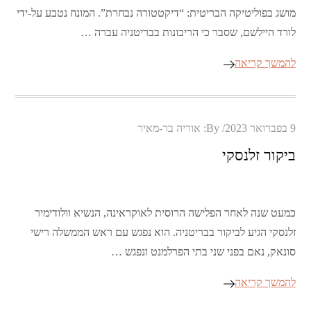
מושג בפוליטיקה הבריטית: “דיקטטורה נבחרת”. המונח נטבע על-ידי
לורד היילשם, שסבר כי הריבונות בבריטניה עברה …
להמשך קריאה
Posted
9 בפברואר 2023
By:
אוריה בר-מאיר
on
ביקור זלנסקי
כמעט שנה לאחר הפלישה הרוסית לאוקראינה, הנשיא וולודימיר
זלנסקי הגיע לביקור בבריטניה. הוא נפגש עם ראש הממשלה רישי
סונאק, נאם בפני שני בתי הפרלמנט ונפגש …
להמשך קריאה