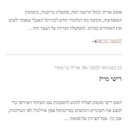
פוסט אורח: בקול תרועה רמה, ממשלת בריטניה, בתמיכת
האופוזיציה, מקימה גוף רגולטורי חדש לכדורגל האנגלי שאמור לשים
את האוהדים במרכז. הממשלה הכריזה על הצעד הזה …
להמשך קריאה
Posted
23 בפברואר 2023
By:
אוריה בר-מאיר
on
רישי מיי?
האם רישי סונאק הצליח להגיע להסכמות עם האיחוד האירופי כדי
לבצע את השינויים הנחוצים בפרוטוקול צפון אירלנד? לפי העיתונות,
אכן כך. אבל הצרות של סונאק …