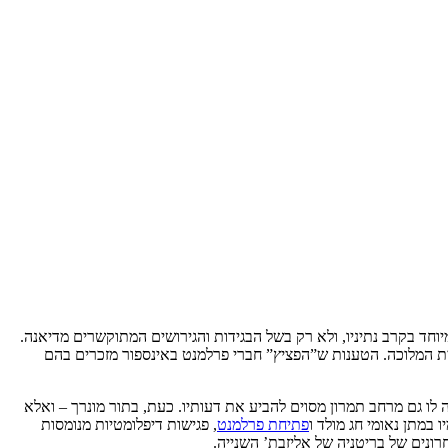
חד בקרב נתיניו, ולא רק בשל הבגידות והגירושים המתוקשרים מדיאנה.
ית המלוכה. הטענות ש”הפציץ” חברי פרלמנט באינספור מזכרים בהם
ו גם מרחב תמרון מסוים להביע את דעותיו. כעת, בתור מונרך – ואלא
במתן נאומי חג מולד ו
פתיחת פרלמנט
, פגישות דיפלומטיות מנומסות
נים של בריטניה של אליזבת’ השנייה.