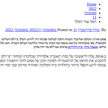
Home
2022
ספטמבר
11
האל נצור המלך
By:
עודד פוירשטיין
11 בספטמבר 2022
Posted on
11 בספטמבר 2022
פוסט אורח: המלכה אליזבת’ השנייה הלכה לעולמה ופינתה דרך ליורש: המלך צ’רלס השלישי. אבל
הסימבולי, כפי שנוכחותה של אמו עיצבה את העידן של אחרי מלחמת העולם השנייה. הוא יוכ
צילום:
אנאבל מולר, בית הלורדים
(בימים שצ’רלס עוד היה נסיך)
ב-2014 עלה לראשונה על במת תאטרון אלמיידה שבלונדון המחזה “צ’רל
להטביע את חותמו על ההיסטוריה ולצקת תוכן של ממש לתוך התפקיד הסמלי 
עגומה לרגע השפל ביותר בתולדות בית המלוכה ואזהרה מהיום שבו יסור חינ