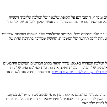
ים ומבחוץ. חישבו רגע על תקופת שלטונה של המלכה אליזבת’ השנייה –
 ובריטניה בפרט. כמה מהשינוי הזה אפשר לזקוף לזכותה של אליזבת’
מו הביטלס והספייס גירלז. המעמד הבינלאומי שלה השתנה בעקבות אירועים
י שטרות הפאונד – שהעניקה להכל תחושה של המשכיות. תחושה שמדובר בתקופה אחת של
התחושה הזו תרמה במידת מה ליציבותה היחסית של המונרכיה הבריטית במהלך כמה מהאירועים הסוערים ביותר שעברו על בריטניה. טקס ההכתרה של המלכה הצעירה ב-1953 עורר תקווה בקרב הבריטים העייפים והחבוטים
אימהית של המלכה הבוגרת חיזקה את התדמית הפילנתרופית של בית
גם כלב זקן יכול ללמוד טריקים חדשים
, ובריטניה עתידה עוד לשנות את
ערב בענייני הפרלמנט או להתחמק מדפי הצהובונים הבריטיים. במקום,
שון לכיוון הזה, ודרך להזכיר לנתיניו שמאחורי הבדיחות על נעבעכיות
 להיות מלך ראוי.