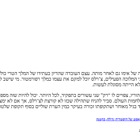
צלה של אימו גם לאחר מותה. עצם העובדה שהדיון בעתידו של המלך הטרי כו
י המלוכה הפעילים, צ’רלס יוכל למקם את עצמו כמלך רפורמטור. מי שישב
לא הייתה מסוגלת לעשות.
ריו, צפויים לו “רק” שני עשורים בתפקיד, לכל היותר. יכול להיות שזה מספ
מלחמות העולם. סביר להניח שתהילה שכזו לא קורצת לצ’רלס, אך אם לא ימצא
בגיל מאוחר ושתקופתו זכורה בעיקר כמין הערת שוליים בסוף תקופת שלטו
אסט של היסטוריה גדולה, בקטנה