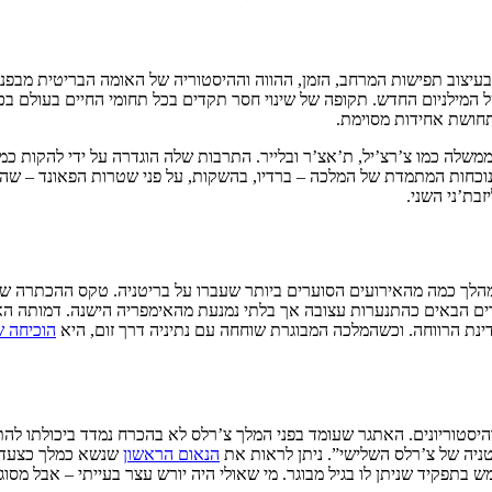
 בעיצוב תפישות המרחב, הזמן, ההווה וההיסטוריה של האומה הבריטית מבפנ
ילניום החדש. תקופה של שינוי חסר תקדים בכל תחומי החיים בעולם בכלל
תחושת אחידות מסוימת.
ממשלה כמו צ’רצ’יל, ת’אצ’ר ובלייר. התרבות שלה הוגדרה על ידי להקות כ
 פיגועי ה-11 בספטמבר. אבל זו הייתה הנוכחות המתמדת של המלכה – ברדיו, בהשקות, על פנ
בת’ני השני.
ורים הבאים כהתנערות עצובה אך בלתי נמנעת מהאימפריה הישנה. דמותה ה
ינת הרווחה. וכשהמלכה המבוגרת שוחחה עם נתיניה דרך זום, היא
הוכיחה ש
יסטוריונים. האתגר שעומד בפני המלך צ’רלס לא בהכרח נמדד ביכולתו להת
ניה של צ’רלס השלישי”. ניתן לראות את
הנאום הראשון
שנשא כמלך כצעד רא
בתפקיד שניתן לו בגיל מבוגר. מי שאולי היה יורש עצר בעייתי – אבל מסוגל