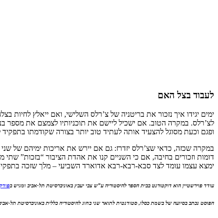
לעבוד בצל האם
ימים יגידו איך נזכור את בריטניה של צ’רלס השלישי, ואם ייאלץ לחיות ב
לצ’רלס. במקרה הטוב. אם ישכיל ליישם את תוכניותיו לצמצם את מספר בנ
ופגם וכעת מסוגל להצעיד אותה לעתיד טוב יותר בצורה שקודמתו בתפקיד 
במקרה שכזה, כדאי שצ’רלס יזדרז: גם אם יירש את אריכות ימיהם של שני הו
דומות וזכורים בחיבה, אם כי השניים קנו את אהדת הציבור “בזכות” שתי 
ימצא עצמו עומד לצד סבא-רבא-רבא אדוארד השביעי – מלך שזכה בתפקיד 
עודד פוירשטיין הוא דוקטורנט בבית הספר להיסטוריה ע”ש צבי יעבץ באוניברסיטת תל-אביב ומגיש ב
פודק
הפוסט נכתב בסיועה של בשמת כסלו, סטודנטית לתואר שני בחוג להיסטוריה כללית באוניברסיטת תל-אביב