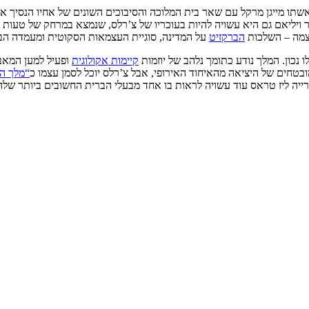
 מייגן מרקל עם שאר בית המלוכה והסיבוכים השונים של אחיו הנסיך אנדרו 
ר ויליאם גם היא עשויה להיות בעוכריו של צ’רלס, שנמצא במרחק של טעו
עצמה – השלכות
הברקזיט
על המדינה, סוגיית העצמאות הסקוטית ומעמדה הבי
 נכון. המלך נודע כתומך נלהב של יוזמות
קיימות אקולוגית
ופעיל למען המאבק
בטחים של היציאה מהאיחוד האירופי, אבל צ’רלס יוכל לסמן עצמו כ
“מלך ה
ה ליז טראס עוד עשויה לראות בו אחד מבעלי הברית החשובים ביותר של