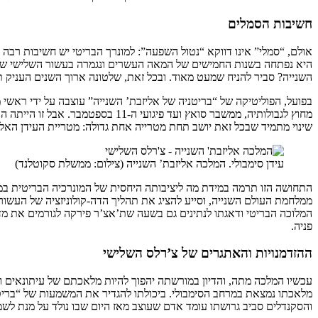
חשיבות הסמלים
אולם, “סמלי” אינו דווקא “נטול השפעה”: למונרך הבריטי יש חשיבות רבה
היא נפתחה בשנות החמישים של המאה העשרים ונגמרה בעשור השלישי של המ
השנייה? סביר להניח שמעט מאוד. ובכל זאת, שלטונה ארוך השנים העניק 
בפועל, הפוליטיקה של “בריטניה של אליזבת’ השנייה” עוצבה על ידי ראשי 
מחוץ לגבולותיה, ממשבר סואץ ועד
שינוי מתמיד שבכל זאת יושב תחת מטרייה אחת גדולה: מטריית העידן האליז
עידן סימבולי. המלכה אליזבת’ השנייה (צילום: ממשלת סקוטלנד)
ממלחמת העולם השנייה, וסייע להציג את תהליך הדה-קולוניזציה של העש
המלוכה הבריטי ודאגתו לנתינים גם בשעה שת’אצ’ר פירקה לגורמים את מד
פניה.
ההזדמנויות והאתגרים של צ’רלס השלישי
עכשיו המלכה מתה, והדיון במורשתה יהפוך להיות מלאכתם של עיתונאים וה
מלאכתו נמצאת במרחב הסימבולי. ביכולתו להגדיר את המשמעות של “בריט
והסקנדלים סביב גרושתו עומד אדם שעוצב מאז היום שבו נולד על מנת לשמש 