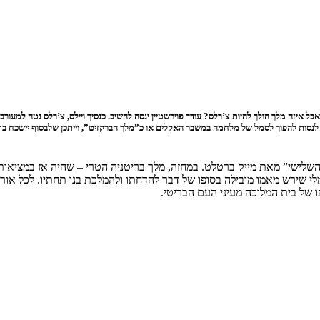
 איזה מלך הולך להיות צ’רלס? עודד פוירשטיין ינסה להשיב. כנסיך ויילס, צ’רלס נטה למעורב
ל לנסות להפוך לסמל של מלחמה במשבר האקלים או כ”מלך הברקזיט”, וייתכן שלבסוף יישכח בת
ס השלישי” מאת מייק ברטלט. במחזה, מלך בריטניה הטרי – שהיה אז במציאות 
שירש מאמו מובילה בסופו של דבר להדחתו ולהמלכת בנו תחתיו. לכל אורך ה
ו של בית המלוכה מעיני העם הבריטי.