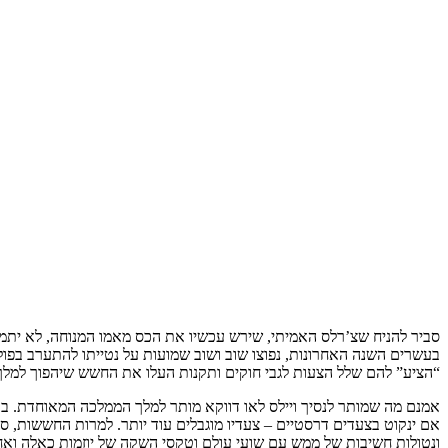
סביר להניח שצ’רלס האמיתי, שירש עכשיו את הכס מאמו המנוחה, לא יתמוד
בעשרים השנה האחרונות, נפוצו שוב ושוב שמועות על נטייתו להתערב בפו
“הציע” להם שלל הצעות לגבי חוקים ותקנות העלו את החשש שיהפוך למלך 
אמנם מה שמותר לנסיך ויילס לאו דווקא מותר למלך הממלכה המאוחדת. בתו
אם ינקוט בצעדים דרסטיים – צעדיו מוגבלים עוד יותר. למרות החששות, סב
ונטולות חשיבות של ממש עם שועי עולם וטקסי השקה של יוזמות כאלה ואח