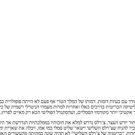
ד עם בעיות דומות. דמותו של המלך הטרי אף פעם לא הייתה פופולרית במיו
ליטיקה הבריטית בדרכים כאלו ואחרות למרות מעמדו הניטרלי רשמית של ב
אקטיבי יותר מקודמיו הסמליים, ושהסקנדל הפוליטי הבא רק מאיים לפרוץ.
ר יורש העצר, צ’רלס נדרש למלא את חובותיו בממלכתיות הנדרשת אך היה ל
יר להניח שצ’רלס השלישי יישאר שליט סמלי כמו אמו, ויבלה את שארית ימיו 
רות. “בריטניה של צ’רלס השלישי” לא תהיה שונה במהותה מהעשורים האחרו