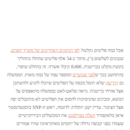
אבל כמה פליטים נקלטו?
לפי הנתונים האחרונים של משרד הפנים
,
שנכונים לשלשום (ו’), מתוך כ-54 אלף פליטים שהחלו בתהליך
בקשת מקלט בבריטניה, 8,600 קיבלו אשרה. זה בהחלט שיפור,
בהתחשב בכך ש
לפני שבועיים
המספר עמד על כמה מאות. הממשלה
גם
הודיעה
שלא תוטל מכסה על הפליטים שיוכלו להגיע ולהשתכן
אצל אזרחי בריטניה. נראה שלאט-לאט בממשלה מתאפסים על
הנושא, ומבינים שהניסיונות לחסום את הפליטים לא מתקבלים יפה
אצל הציבור. עדיין ישנן תקלות: לדוגמה, ראש ה-SNP בווסטמינסטר
איאן בלאקפורד
העלה בפרלמנט
את המכשולים הבירוקרטיים
שעמדו בפני קבוצה גדולה של יתומים מאוקראינה שהיו אמורים