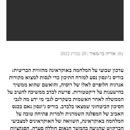
Posted
By:
אוריה בר-מאיר
20 במרץ 2022
on
עדכון שבועי על המלחמה באוקראינה מהזווית הבריטית:
בוריס ג’ונסון נסע למזרח התיכון כדי לנסות למצוא מקורות
אנרגיה חלופיים לאלו של רוסיה, והואשם שהוא ממשיך
בהישענות על דיקטטורות. פרשת לבדב ממשיכה להעיב על
הממשלה לאחר האשמות בשקרים לגבי מי ידע מה לגבי
הסיכון הביטחוני שמצאו בלבדב. בוריס ג’ונסון נאם בכנס
האביב של המפלגה השמרנית ולמרות פתיחה טובה על
המלחמה באוקראינה, השוואה של האוקראינים למצביעי
הברקזיט שהגיעה בהמשך הנאום חוללה סערה. הסנקציות