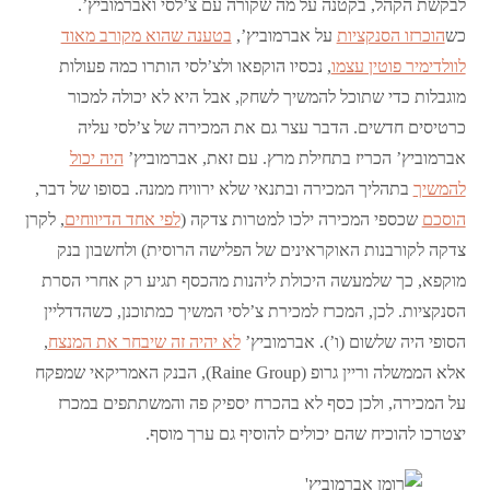
לבקשת הקהל, בקטנה על מה שקורה עם צ’לסי ואברמוביץ’.
כש
הוכרזו הסנקציות
על אברמוביץ’,
בטענה שהוא מקורב מאוד
לוולדימיר פוטין עצמו
, נכסיו הוקפאו ולצ’לסי הותרו כמה פעולות
מוגבלות כדי שתוכל להמשיך לשחק, אבל היא לא יכולה למכור
כרטיסים חדשים. הדבר עצר גם את המכירה של צ’לסי עליה
אברמוביץ’ הכריז בתחילת מרץ. עם זאת, אברמוביץ’
היה יכול
להמשיך
בתהליך המכירה ובתנאי שלא ירוויח ממנה. בסופו של דבר,
הוסכם
שכספי המכירה ילכו למטרות צדקה (
לפי אחד הדיווחים
, לקרן
צדקה לקורבנות האוקראינים של הפלישה הרוסית) ולחשבון בנק
מוקפא, כך שלמעשה היכולת ליהנות מהכסף תגיע רק אחרי הסרת
הסנקציות. לכן, המכרז למכירת צ’לסי המשיך כמתוכנן, כשהדדליין
הסופי היה שלשום (ו’). אברמוביץ’
לא יהיה זה שיבחר את המנצח
,
אלא הממשלה וריין גרופ (Raine Group), הבנק האמריקאי שמפקח
על המכירה, ולכן כסף לא בהכרח יספיק פה והמשתתפים במכרז
יצטרכו להוכיח שהם יכולים להוסיף גם ערך מוסף.