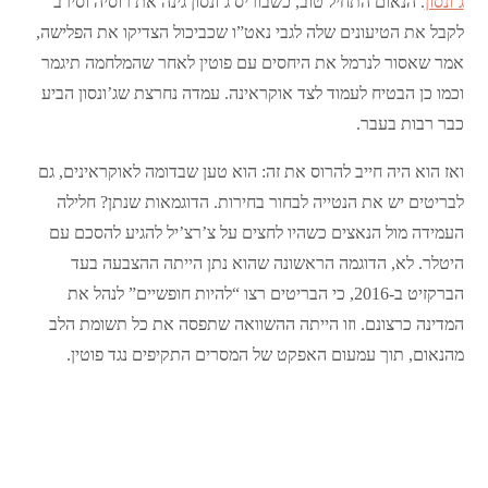
ג’ונסון
. הנאום התחיל טוב, כשבוריס ג’ונסון גינה את רוסיה וסירב
לקבל את הטיעונים שלה לגבי נאט”ו שכביכול הצדיקו את הפלישה,
אמר שאסור לנרמל את היחסים עם פוטין לאחר שהמלחמה תיגמר
וכמו כן הבטיח לעמוד לצד אוקראינה. עמדה נחרצת שג’ונסון הביע
כבר רבות בעבר.
ואז הוא היה חייב להרוס את זה: הוא טען שבדומה לאוקראינים, גם
לבריטים יש את הנטייה לבחור בחירות. הדוגמאות שנתן? חלילה
העמידה מול הנאצים כשהיו לחצים על צ’רצ’יל להגיע להסכם עם
היטלר. לא, הדוגמה הראשונה שהוא נתן הייתה ההצבעה בעד
הברקזיט ב-2016, כי הבריטים רצו “להיות חופשיים” לנהל את
המדינה כרצונם. וזו הייתה ההשוואה שתפסה את כל תשומת הלב
מהנאום, תוך עמעום האפקט של המסרים התקיפים נגד פוטין.