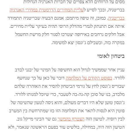
מסים על הרווחים הלא צפויים של חברות האנרגיה הגדולות
בבריטניה, ובכך לסייע ל
עליית המחירים הדרמטית במחירי האנרגיה
בבריטניה
. כמובן, זה טיפה מיתמם: אמנם הבעיה שבריטניה תתמודד
איתה אם תתנתק לגמרי מהדלק הרוסי תהיה בעיקר עליית מחירים.
אבל חלקים נרחבים באירופה יצטרכו לסגור חלק מרשת החשמל
במקרה כזה, ובשבילם ג’ונסון יצא למשימה.
ביטחון לאומי
עניין אחר שממשיך לגדול הוא החשיפה על המינוי של יבגני לבדב
ללורד.
בפוסט הקודם על המלחמה
דובר על כאן על כך שנחשף
שבוריס ג’ונסון לחץ על גורמי הביטחון להסיר את האזהרה שלהם
מלבדב, בנו של סוכן קה-גה-בה לשעבר, כדי שיוכל למנותו ללורד.
ג’ונסון טוען שלא היו דברים מעולם, והוא ניסה לטעון שהשיטה של
פוטין היא לנסות לתאר את המלחמה הזו כזו שמתרחשת בין המערב
לבין רוסיה. לטיעון הזה
הצטרף בהמשך
גם שר הבינוי מייקל גוב.
הטיעון הזה היה, במחילה, בולשיט עוד בפעם הראשונה שנאמר, ולא