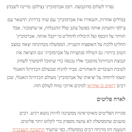
נפרד לשלום מהקבוצה. רומן אברמוביץ’ (צילום: מרינה ליצבה)
במילים אחרות, השאירו את אברמוביץ’ עם שתי בררות: תישאר עם
צ’לסי ותשתק אותה בפועל עקב שלל ההגבלות, או שתמכור, אבל
תוותר על הכסף ועל היכולת להחליט מי יקבל אותה. אברמוביץ’
החליט ללכת על האופציה השנייה. הממשלה מבחינתה יצאה במצב
הטוב ביותר: גם הטילה סנקציות על אברמוביץ’ וגם הוציאה את
קבוצת הכדורגל מהסבך אליו נכנסה כדי שתוכל להמשיך לשחק
לטובת העובדים והאוהדים. סביר להניח שבעולם הכדורגל האנגלי
ינשמו לרווחה על יציאתו של אברמוביץ’ מעולם הכדורגל האנגלי, שכן
רבים
רואים בו אחראי
לנזקים ארוכי טווח לעולם הזה.
לארח פליטים
סוגיית הפליטים מאוקראינה ממשיכה להיות נושא רגיש. רבים
טוענים שהממשלה לא עושה מספיק כדי לקלוט יותר פליטים.
הטענה הזו מרגיזה רבים בממשלה, כפי שתעיד
התשובה העצבנית