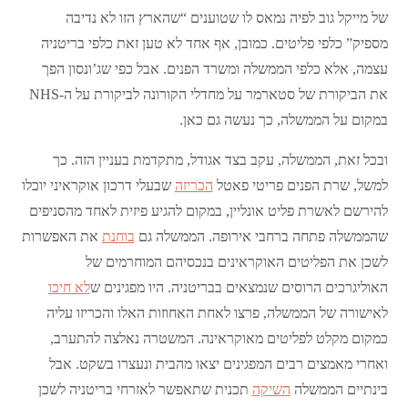
של מייקל גוב לפיה נמאס לו שטוענים “שהארץ הזו לא נדיבה
מספיק” כלפי פליטים. כמובן, אף אחד לא טען זאת כלפי בריטניה
עצמה, אלא כלפי הממשלה ומשרד הפנים. אבל כפי שג’ונסון הפך
את הביקורת של סטארמר על מחדלי הקורונה לביקורת על ה-NHS
במקום על הממשלה, כך נעשה גם כאן.
ובכל זאת, הממשלה, עקב בצד אגודל, מתקדמת בעניין הזה. כך
למשל, שרת הפנים פריטי פאטל
הכריזה
שבעלי דרכון אוקראיני יוכלו
להירשם לאשרת פליט אונליין, במקום להגיע פיזית לאחד מהסניפים
שהממשלה פתחה ברחבי אירופה. הממשלה גם
בוחנת
את האפשרות
לשכן את הפליטים האוקראינים בנכסיהם המוחרמים של
האוליגרכים הרוסים שנמצאים בבריטניה. היו מפגינים ש
לא חיכו
לאישורה של הממשלה, פרצו לאחת האחוזות האלו והכריזו עליה
כמקום מקלט לפליטים מאוקראינה. המשטרה נאלצה להתערב,
ואחרי מאמצים רבים המפגינים יצאו מהבית ונעצרו בשקט. אבל
בינתיים הממשלה
השיקה
תכנית שתאפשר לאזרחי בריטניה לשכן