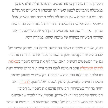
הפסיק להיות כזה רק כי עוד אנשים הצטרפו אליו. אלא אם כן
בממשלה מתכוונים לטעון ששירותי הביטחון הבריטיים מתנהלים
בגזענות נגד רוסים – שזו טענה לא בלתי סבירה בפני עצמה, אבל
כשהיא באה מאנשי הממשלה הם צריכים להסביר מה הם עושים
בנידון – אז הרי שמדובר פה במקרה נקודתי של ניסיון לעקוף את
שירותי הביטחון במקרה של מישהו שהוא במקרה רוסי.
כעת, השרים נמצאים בשלב ההכחשה. מייקל גוב, שבזמן המינוי של
לבדב היה שר הקבינט, טען שהשמיעו בפניו איזושהי חוות דעת כזו.
גם שר המשפטים דומיניק ראב, שהחליף את בוריס ג’ונסון ב
שאלות
לראש הממשלה
עקב הנסיעה לאבו דאבי וריאד, הכחיש שחוות דעת
כזו עלתה בפניו (אז הוא היה שר החוץ). רק שיש מי שטוען שראב
משקר: דומיניק קאמינגס, היועץ לשעבר של ג’ונסון.
לדבריו
, ראב
“היה בחדר” כששירותי הביטחון עדכנו את ג’ונסון על הסיכון
הביטחוני שלבדב מהווה (לכאורה). עכשיו, צריך לזכור שקאמינגס
בעצמו לא ממש חובב גדול של האמת ושכשהוא מעיד בשמו זה אומר