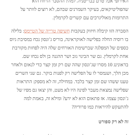
האירופי אבל טרם בבריטניה. למה? ההסבר הרווח הוא
שהפוליטיקאים, בעיקר השמרנים שבהם, לא רוצים לוותר על
התרומות מאוליגרכים עם קשרים לקרמלין.
הסברה הזו קיבלה חיזוק בעקבות
חשיפה טרייה של הטיימס
: בלילה
בו רוסיה החלה בפלישה לאוקראינה, בוריס ג’ונסון נכח במסיבת גיוס
כספים של המפלגה שברשימת האורחים שלה היה לפחות מקורבת
אחת לקרמלין. גם שר הבינוי גוב ושר ההגנה בן ולס נכחו שם.
בדאונינג 10 מסרו שג’ונסון שהה שם רק זמן קצר כדי לנאום ולאחר
מכן הלך, ושנמסר לו על הפלישה רק לפנות בוקר. גם שני השרים
טענו ששהו שם זמן קצר בלבד. במחילה, זה לא מספק: התראות
שפלישה נמצאת מעבר לפינה היו לא מעט, והן יצאו גם מפיו של
ג’ונסון עצמו. אז פתאום הוא לא ידע? ומילא זה, באמת למה
להתעקש להיראות כמו פרודיה?
זה לא רק ספורט