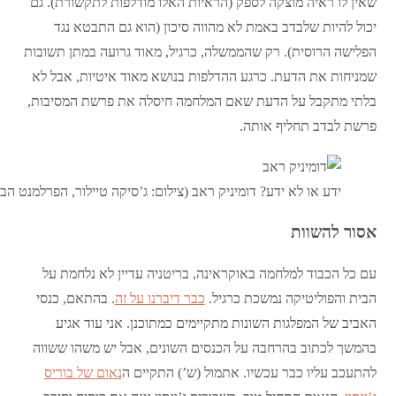
שאין לו ראיה מוצקה לספק (הראיות האלו מודלפות לתקשורת). גם
יכול להיות שלבדב באמת לא מהווה סיכון (הוא גם התבטא נגד
הפלישה הרוסית). רק שהממשלה, כרגיל, מאוד גרועה במתן תשובות
שמניחות את הדעת. כרגע ההדלפות בנושא מאוד איטיות, אבל לא
בלתי מתקבל על הדעת שאם המלחמה חיסלה את פרשת המסיבות,
פרשת לבדב תחליף אותה.
ידע או לא ידע? דומיניק ראב (צילום: ג’סיקה טיילור, הפרלמנט הבר
אסור להשוות
עם כל הכבוד למלחמה באוקראינה, בריטניה עדיין לא נלחמת על
הבית והפוליטיקה נמשכת כרגיל.
כבר דיברנו על זה
. בהתאם, כנסי
האביב של המפלגות השונות מתקיימים כמתוכנן. אני עוד אגיע
בהמשך לכתוב בהרחבה על הכנסים השונים, אבל יש משהו ששווה
להתעכב עליו כבר עכשיו. אתמול (ש’) התקיים ה
נאום של בוריס