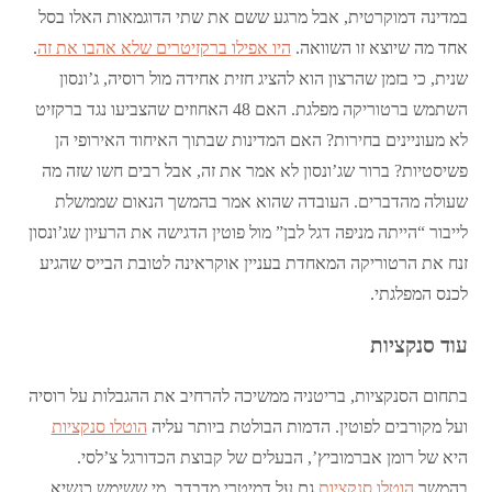
במדינה דמוקרטית, אבל מרגע ששם את שתי הדוגמאות האלו בסל
אחד מה שיוצא זו השוואה.
היו אפילו ברקזיטרים שלא אהבו את זה
.
שנית, כי בזמן שהרצון הוא להציג חזית אחידה מול רוסיה, ג’ונסון
השתמש ברטוריקה מפלגת. האם 48 האחוזים שהצביעו נגד ברקזיט
לא מעוניינים בחירות? האם המדינות שבתוך האיחוד האירופי הן
פשיסטיות? ברור שג’ונסון לא אמר את זה, אבל רבים חשו שזה מה
שעולה מהדברים. העובדה שהוא אמר בהמשך הנאום שממשלת
לייבור “הייתה מניפה דגל לבן” מול פוטין הדגישה את הרעיון שג’ונסון
זנח את הרטוריקה המאחדת בעניין אוקראינה לטובת הבייס שהגיע
לכנס המפלגתי.
עוד סנקציות
בתחום הסנקציות, בריטניה ממשיכה להרחיב את ההגבלות על רוסיה
ועל מקורבים לפוטין. הדמות הבולטת ביותר עליה
הוטלו סנקציות
היא של רומן אברמוביץ’, הבעלים של קבוצת הכדורגל צ’לסי.
בהמשך
הוטלו סנקציות
גם על דמיטרי מדבדב, מי ששימש כנשיא