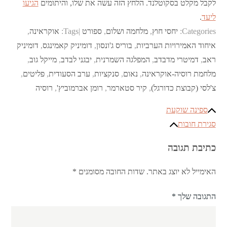
לקבל מקלט בסקוטלנד. הלחץ הזה עשה את שלו, והיתומים
הגיעו
ליעד
.
Categories:
יחסי חוץ
,
מלחמה ושלום
,
ספורט
Tags:
אוקראינה
,
איחוד האמירויות הערביות
,
בוריס ג'ונסון
,
דומיניק קאמינגס
,
דומיניק
ראב
,
דמיטרי מדבדב
,
המפלגה השמרנית
,
יבגני לבדב
,
מייקל גוב
,
מלחמת רוסיה-אוקראינה
,
נאום
,
סנקציות
,
ערב הסעודית
,
פליטים
,
צ'לסי (קבוצת כדורגל)
,
קיר סטארמר
,
רומן אברמוביץ'
,
רוסיה
ניווט
ספינה שוקעת
סגירת חובות
כתיבת תגובה
האימייל לא יוצג באתר.
שדות החובה מסומנים
*
התגובה שלך
*