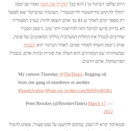
היום שלפני הביקור (ג’) הוא כבר
החריף את הטון
ואמר שג’ונסון
“הולך להתחנן מדיקטטור לדיקטטור”. העובדה שהביקור יצא לפועל
רק מספר ימים לאחר ש-81 בני אדם הוצאו להורג בערב הסעודית
לא בדיוק סייעו לביקור הזה להיראות יותר טוב. ג’ונסון הסביר
שחייבים לנטרל את התלות המערבית בדלקי המאובנים של פוטין,
אותו ג’ונסון השווה לסוחר סמים. לאחר הביקור הוא
הבטיח
שבשיחותיו עם המנהיגים הוא העלה את סוגיית זכויות אדם, בשביל
הפרוטוקול, אתם יודעים.
My cartoon Thursday
@TheTimes
. Begging oil
from one gang of murderers or another.
#SaudiArabia
#Putin
pic.twitter.com/JhHByrK6Rz
March 17,
— Peter Brookes (@BrookesTimes)
2022
סטארמר קרא לג’ונסון, במקום להישען על נפט סעודי, פשוט להטיל