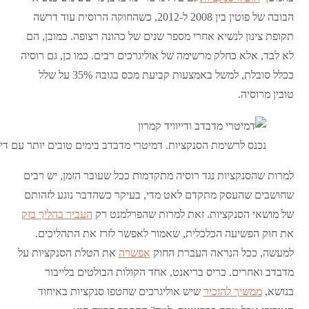
הבובה של פוטין בין 2008 ל-2012, כשהחוקה הרוסית עוד דרשה
תקופת צינון לנשיא אחרי מספר שנים של כהונה רצופה. כמובן, הם
לא לבד, אלא כחלק מרשימה של אוליגרכים רבים. כמו כן, גם רוסיה
ככלל סובלת, למשל באמצעות קביעת מכס בגובה 35% על שלל
טובין מרוסיה.
נכנס לרשימת הסנקציות. דמיטרי מדבדב בימים טובים יותר עם דייו
למרות שהסנקציות נגד רוסיה מתקדמות ככל שעובר הזמן, יש רבים
שחושבים שהעסק מתקדם לאט מדי, בעיקר כשהדבר נוגע לזהותם
של מושאי הסנקציות. זאת למרות שהפרלמנט רק
העביר בהליך בזק
את חוק הפשיעה הכלכלית, שאמור לאפשר לזרז את התהליכים.
למעשה, ככל הנראה העברת החוק
אפשרה
את הטלת הסנקציות על
מדבדב ואחרים. כריס בריאנט, אחד הקולות הבולטים בלייבור
בנושא,
ממשיך להזכיר
שיש אוליגרכים שחטפו סנקציות באיחוד