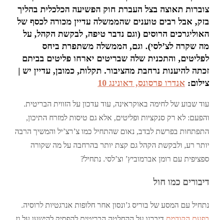
צוברות תאוצה בצל העברת חוק הפשיעה הכלכלית בהליך
בזק, אבל רבים טוענים שהממשלה עדיין מכורה לכסף של
האוליגרכים הרוסים (וגם נדבר טיפה, לבקשת הקהל, על
מה שקרה לצ’לסי). וגם, הממשלה משתפרת ביחס
לפליטים, והתכנית שלה שבריטים יארחו פליטים בביתם
זכתה להיענות נרחבת מהציבור. תקלות, כמובן, עדיין יש |
צילום:
אנדרו פרסונס, דאונינג 10
עוד שבוע של לחימה באוקראינה, עוד עדכון על הזווית הבריטית.
והפעם: לא רק סנקציות ופליטים, אלא גם טיסות למזרח התיכון,
התפתחות בפרשת לבדב, נאום שהתחיל כמו צ’רצ’יל והמשיך הרבה
יותר רע, ולבקשת הקהל גם קצת יותר בהרחבה על מה שקורה
ספציפית עם רומן אברמוביץ’ וצ’לסי. נתחיל?
דיבורים כמו חול
נתחיל עם המסע של בוריס ג’ונסון אחר חלופות אנרגטיות לרוסיה.
בפעם הקודמת
דיברנו על ההחלטה הבריטית להפסיק להישען על גז