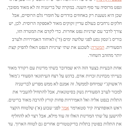
ונפט מרוסיה עד סוף השנה. במקרה של בריטניה זה לא מאוד מסובך,
שכן היא נשענת רק באחוזים בודדים על חומרי גלם הרוסיים, אבל
חלקים נרחבים בעולם עדיין זקוקים מאוד לאספקה הרוסית. לכן, יש
צורך לדבר עם יצרניות נפט אחרות. כדי לקדם את המטרה הזו,
בוריס ג’ונסון נסע לפני שלושה ימים (ד’) לאיחוד האמירויות ולערב
הסעודית.
המטרה
: לשכנע את שתי יצרניות הנפט האלו להפיק קצת
יותר מהזהב השחור.
אחת הבעיות בצעד הזה היא שמדובר בשתי מדינות עם רקורד מאוד
בעייתי מבחינת זכויות אדם, בדגש על רצח העיתונאי הסעודי ג’מאל
ח’אשוקג’י שמיוחס לממשל. זה אמנם לא ממש מפריע לבריטניה
למכור לערב הסעודית נשק בסיטונאות, אבל להתחיל להעביר את
התלות בנפט אליה ואל האמירויות פחות קורץ להרבה מאוד בריטים.
ראש האופוזיציה קיר סטארמר
אמר
לפני שבוע (א’) שלטווח הקצר
להישען על שתי המדינות האלו זה עוד מילא, אבל רצוי לא להחליף
את התלות בפוטין בתלות בדיקטטורים אחרים גם לטווח הארוך. עד