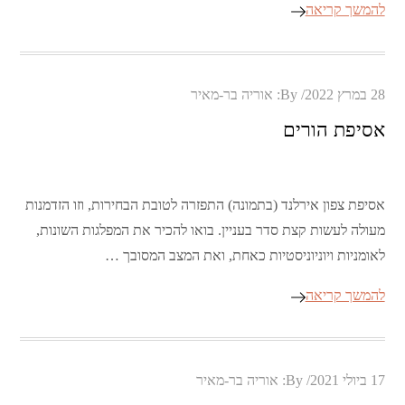
להמשך קריאה
Posted
28 במרץ 2022
By:
אוריה בר-מאיר
on
אסיפת הורים
אסיפת צפון אירלנד (בתמונה) התפזרה לטובת הבחירות, וזו הזדמנות
מעולה לעשות קצת סדר בעניין. בואו להכיר את המפלגות השונות,
לאומניות ויוניוניסטיות כאחת, ואת המצב המסובך …
להמשך קריאה
Posted
17 ביולי 2021
By:
אוריה בר-מאיר
on