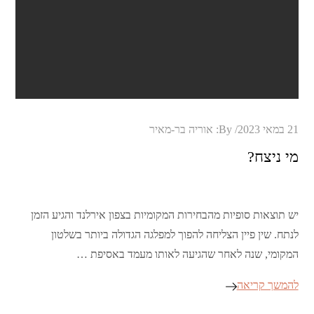
Posted
21 במאי 2023
By:
אוריה בר-מאיר
on
מי ניצח?
יש תוצאות סופיות מהבחירות המקומיות בצפון אירלנד והגיע הזמן
לנתח. שין פיין הצליחה להפוך למפלגה הגדולה ביותר בשלטון
המקומי, שנה לאחר שהגיעה לאותו מעמד באסיפת …
להמשך קריאה