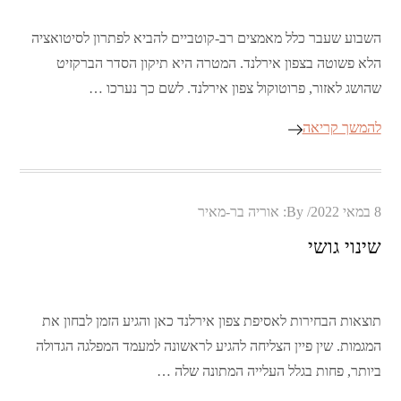
השבוע שעבר כלל מאמצים רב-קוטביים להביא לפתרון לסיטואציה
הלא פשוטה בצפון אירלנד. המטרה היא תיקון הסדר הברקזיט
שהושג לאזור, פרוטוקול צפון אירלנד. לשם כך נערכו …
להמשך קריאה
Posted
8 במאי 2022
By:
אוריה בר-מאיר
on
שינוי גושי
תוצאות הבחירות לאסיפת צפון אירלנד כאן והגיע הזמן לבחון את
המגמות. שין פיין הצליחה להגיע לראשונה למעמד המפלגה הגדולה
ביותר, פחות בגלל העלייה המתונה שלה …