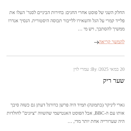
החלק השני של פוסט אחרי החגים: בחירות הביניים לסנד’ העלו את
פלייד קמרי על הגל והשאירו ללייבור תבוסה היסטורית. הנסיך אנדרו
ממשיך להסתבך, ויש מי …
להמשך קריאה
Posted
20 במאי 2025
By:
עמרי לוין
on
שער ריק
גארי ליניקר (בתמונה) תמיד היה פרשן כדורגל דעתן גם כשזה סיבך
אותו עם ה-BBC, אבל הפוסט האנטישמי שהשווה “ציונים” לחולדות
היה שערורייה אחת יותר מדי, …