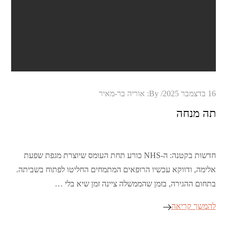
Posted
16 בדצמבר 2025
By:
אוריה בר-מאיר
on
תה מנחה
חדשות בקטנה: ה-NHS כורע תחת העומס שיוצרת מגפת שפעת
אלימה, ודווקא עכשיו הרופאים המתמחים החליטו לפתוח בשביתה.
בתחום ההגירה, בזמן שהממשלה ציינה זמן שיא בלי …
להמשך קריאה