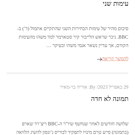
עימות שני
סיכום מהיר של עימות הבחירות השני שהתקיים אתמול (ד’) ב-
BBC. ניכר שראש הלייבור קיר סטארמר למד משהו מהעימות
הקודם, אך עדיין נשאר אנמי משהו ובעיקר …
להמשך קריאה
Posted
29 באפריל 2023
By:
אוריה בר-מאיר
on
תמונה לא חדה
שלושה חודשים לאחר שנחשף שיו”ר ה-BBC ריצ’רד שארפ
(בתמונה) סייע טרם מינויו לתפקיד לבוריס ג’ונסון להשיג הלוואה