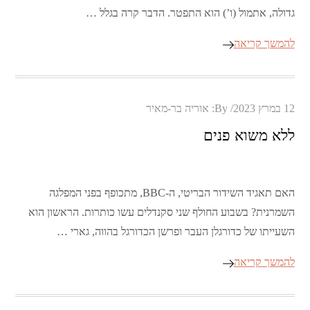
גדולה, אתמול (ו’) הוא התפטר. הדבר קרה בגלל …
להמשך קריאה
Posted
12 במרץ 2023
By:
אוריה בר-מאיר
on
ללא משוא פנים
האם תאגיד השידור הבריטי, ה-BBC, מתכופף בפני המפלגה
השמרנית? בשבוע החולף שני סקנדלים עשו כותרות. הראשון הוא
השעייתו של כדורגלן העבר ופרשן הכדורגל בהווה, גארי …
להמשך קריאה