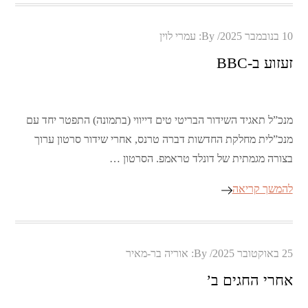
Posted
10 בנובמבר 2025
By:
עמרי לוין
on
זעזוע ב-BBC
מנכ”ל תאגיד השידור הבריטי טים דייווי (בתמונה) התפטר יחד עם
מנכ”לית מחלקת החדשות דברה טרנס, אחרי שידור סרטון ערוך
בצורה מגמתית של דונלד טראמפ. הסרטון …
להמשך קריאה
Posted
25 באוקטובר 2025
By:
אוריה בר-מאיר
on
אחרי החגים ב’