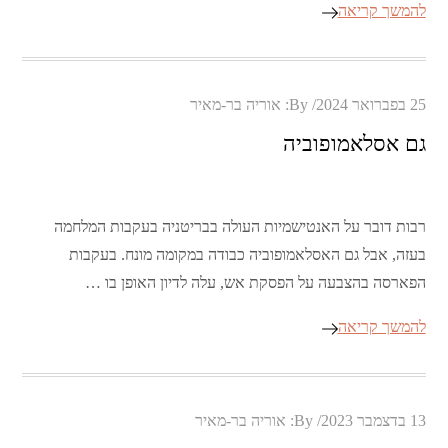
להמשך קריאה
Posted
25 בפברואר 2024
By:
אוריה בר-מאיר
on
גם אסלאמופוביה
רבות דובר על האנטישמיות העולה בבריטניה בעקבות המלחמה
בעזה, אבל גם האסלאמופוביה כבודה במקומה מונח. בעקבות
הפארסה בהצבעה על הפסקת אש, עלה לדיון האופן בו …
להמשך קריאה
Posted
13 בדצמבר 2023
By:
אוריה בר-מאיר
on