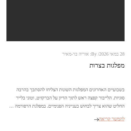
Posted
28 במאי 2026
By:
אוריה בר-מאיר
on
מפלגות בצרות
בשבועיים האחרונים המפלגות השונות הצליחו להסתבך בהרבה
סוגיות. הלייבור קפצה ראש לתוך הדיון על הברקזיט, וטוני בלייר
החליט שהוא צריך לבחוש בענייניה הפנימיים. במפלגת הרפורמה …
להמשך קריאה