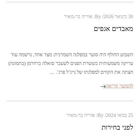
Posted
30 בינואר 2026
By:
אוריה בר-מאיר
on
מאבדים אגפים
השבוע החולף היה סוער במפלגה השמרנית: מצד אחד, נרשמה עוד
עריקה משמעותית כששרת הפנים לשעבר סואלה ברוורמן (בתמונה)
חצתה את הקווים למפלגתו של נייג’ל פרג’. …
להמשך קריאה
Posted
25 במאי 2024
By:
אוריה בר-מאיר
on
לפני בחירות