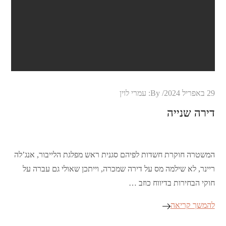
Posted
29 באפריל 2024
By:
עמרי לוין
on
דירה שנייה
המשטרה חוקרת חשדות לפיהם סגנית ראש מפלגת הלייבור, אנג’לה
ריינר, לא שילמה מס על דירה שמכרה, וייתכן שאולי גם עברה על
חוקי הבחירות בדיווח כוזב …
להמשך קריאה