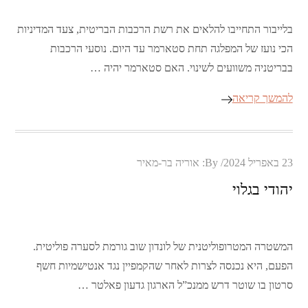
בלייבור התחייבו להלאים את רשת הרכבות הבריטית, צעד המדיניות
הכי נועז של המפלגה תחת סטארמר עד היום. נוסעי הרכבות
בבריטניה משוועים לשינוי. האם סטארמר יהיה …
להמשך קריאה
Posted
23 באפריל 2024
By:
אוריה בר-מאיר
on
יהודי בגלוי
המשטרה המטרופוליטנית של לונדון שוב גורמת לסערה פוליטית.
הפעם, היא נכנסה לצרות לאחר שהקמפיין נגד אנטישמיות חשף
סרטון בו שוטר דרש ממנכ”ל הארגון גדעון פאלטר …