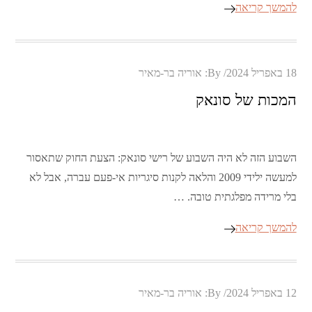
להמשך קריאה
Posted
18 באפריל 2024
By:
אוריה בר-מאיר
on
המכות של סונאק
השבוע הזה לא היה השבוע של רישי סונאק: הצעת החוק שתאסור
למעשה ילידי 2009 והלאה לקנות סיגריות אי-פעם עברה, אבל לא
בלי מרידה מפלגתית טובה. …
להמשך קריאה
Posted
12 באפריל 2024
By:
אוריה בר-מאיר
on