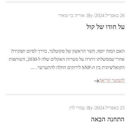
Posted
26 באפריל 2024
By:
אוריה בר-מאיר
on
על חודו של קול
האם המזה יוסף, השר הראשון של סקוטלנד, בדרך לסיום תפקידו?
אחרי שממשלתו ויתרה על מטרות האקלים שלה ל-2030, השותפות
הקואליציונית בין ה-SNP לירוקים החלה להתערער. …
להמשך קריאה
Posted
25 באפריל 2024
By:
עמרי לוין
on
התחנה הבאה