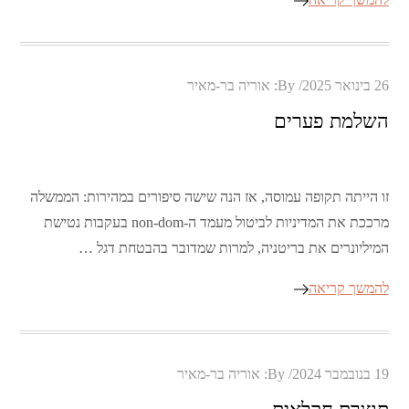
Posted
26 בינואר 2025
By:
אוריה בר-מאיר
on
השלמת פערים
זו הייתה תקופה עמוסה, אז הנה שישה סיפורים במהירות: הממשלה
מרככת את המדיניות לביטול מעמד ה-non-dom בעקבות נטישת
המיליונרים את בריטניה, למרות שמדובר בהבטחת דגל …
להמשך קריאה
Posted
19 בנובמבר 2024
By:
אוריה בר-מאיר
on