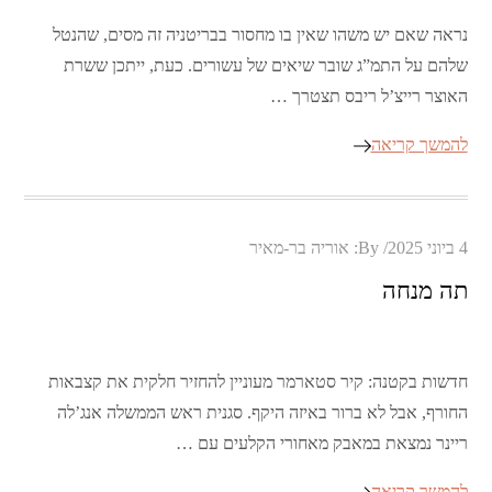
נראה שאם יש משהו שאין בו מחסור בבריטניה זה מסים, שהנטל
שלהם על התמ”ג שובר שיאים של עשורים. כעת, ייתכן ששרת
האוצר רייצ’ל ריבס תצטרך …
להמשך קריאה
Posted
4 ביוני 2025
By:
אוריה בר-מאיר
on
תה מנחה
חדשות בקטנה: קיר סטארמר מעוניין להחזיר חלקית את קצבאות
החורף, אבל לא ברור באיזה היקף. סגנית ראש הממשלה אנג’לה
ריינר נמצאת במאבק מאחורי הקלעים עם …
להמשך קריאה