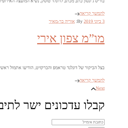
בוריס ג’ונסון כתב מכתב לדונלד טוסק, נשיא המועצה האירופית, כדי לבקש ממנו להחליף את ה-backstop מהסכם
להמשך קריאה
Posted
3 ביוני 2019
By:
אוריה בר-מאיר
on
מו”מ צפון אירי
בצל הביקור של דונלנד טראמפ והברקזיט, הודיעו אתמול ראש
להמשך קריאה
Next
ניווט
קבלו עדכונים ישר לתיב