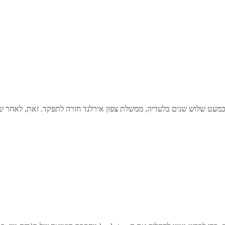
שנים בלעדיה, ממשלת צפון אירלנד חזרה לתפקד. זאת, לאחר שה-DUP היוניוניסטית והשי