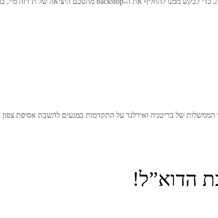
 היציאה של ת’רזה מיי, במטרה להגיע להסכם יציאה אחר …
י הממשלות של בריטניה ואירלנד על התקדמות במגעים להשבת אסיפת צפון א
ת הדוא”ל!