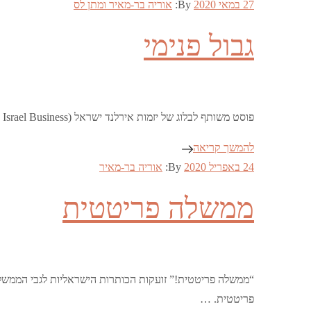
Posted
27 במאי 2020
By:
אוריה בר-מאיר ומתן לס
on
גבול פנימי
פוסט משותף לבלוג של יזמות אירלנד ישראל (Ireland Israel Business) וליס מיניסטר: האם צפון אירלנד עומדת בפני צומת דרכים? ההודעה של ממשלת בריטניה לממשלה המקומית …
להמשך קריאה
Posted
24 באפריל 2020
By:
אוריה בר-מאיר
on
ממשלה פריטטית
“ממשלה פריטטית!” זועקות הכותרות הישראליות לגבי הממשל
פריטטית. …