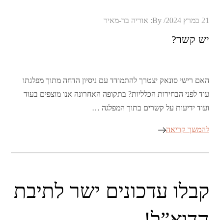
Posted
21 במרץ 2024
By:
אוריה בר-מאיר
on
יש קשר?
האם רישי סונאק יצטרך להתמודד עם ניסיון הדחה מתוך מפלגתו
עוד לפני הבחירות הכלליות? בתקופה האחרונה אנו מוצפים בעוד
ועוד ידיעות על קשרים בתוך המפלגה …
להמשך קריאה
קבלו עדכונים ישר לתיבת
הדוא”ל!