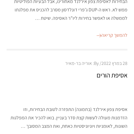
הבחירות לאסיפת צפון אירלנד מאחורינו, אבל הבעיות הפוליטיות
ממש לא. ראש ה-DUP ג’פרי דונלדסון מסרב להכניס את מפלגתו
לממשלה או לאפשר בחירות ליו”ר האסיפה. שיטת …
להמשך קריאה
Posted
28 במרץ 2022
By:
אוריה בר-מאיר
on
אסיפת הורים
אסיפת צפון אירלנד (בתמונה) התפזרה לטובת הבחירות, וזו
הזדמנות מעולה לעשות קצת סדר בעניין. בואו להכיר את המפלגות
השונות, לאומניות ויוניוניסטיות כאחת, ואת המצב המסובך …