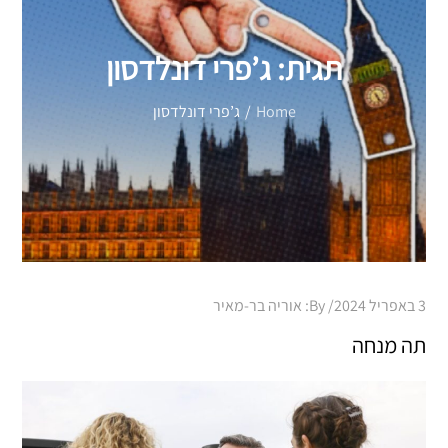
תגית:
ג’פרי דונלדסון
Home
ג’פרי דונלדסון
Posted
3 באפריל 2024
By:
אוריה בר-מאיר
on
תה מנחה