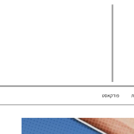
ת
פודקאסט