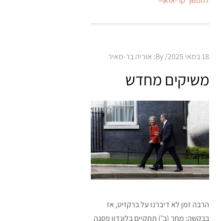
להמשך קריאה
Posted
18 במאי 2025
By:
אוריה בר-מאיר
on
משיקים מחדש
הרבה זמן לא דיברנו על ברקזיט, אז
בבקשה: מחר (ב’) תתקיים בלונדון פסגה