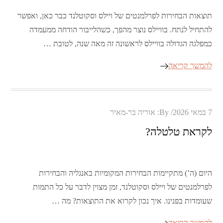
תוצאות הבחירות לפרלמנטים של ויילס וסקוטלנד כבר כאן, ואפשר
להתחיל לנתח. בוויילס נוצר מהפך, כשהלייבור הודחה ממעמדה
כמפלגה הגדולה בוויילס לראשונה זה מאה שנה, לטובת …
להמשך קריאה
Posted
7 במאי 2026
By:
אוריה בר-מאיר
on
לקראת טלטלה?
היום (ה’) מתקיימות הבחירות המקומיות באנגליה והבחירות
לפרלמנטים של ויילס וסקוטלנד, זמן מצוין לדבר על כל התמות
שעומדות בפנינו. איך נכון לקרוא את התוצאות? מה …
להמשך קריאה