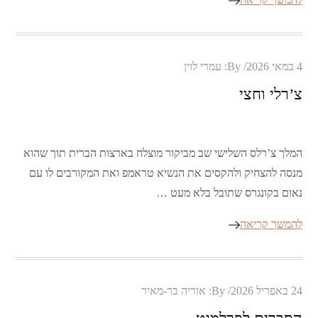
Posted
4 במאי 2026
By:
עמרי לוין
on
צ’רלי וחצי
המלך צ’רלס השלישי שב מביקור מוצלח בארצות הברית תוך שהוא
מנסה להצחיק ולהקסים את הנשיא טראמפ ואת המקורבים לו עם
נאום בקונגרס שתובל בלא מעט …
להמשך קריאה
Posted
24 באפריל 2026
By:
אוריה בר-מאיר
on