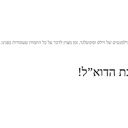
למנטים של ויילס וסקוטלנד, זמן מצוין לדבר על כל התמות שעומדות בפנינו
ת הדוא”ל!