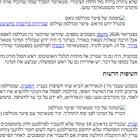
שלא נותרה בררה מול הלחץ הציבורי. סטארמר הסביר שמה שהוביל אותו לפ
מוקדם יותר משסטארמר טוען.
סקנדל ידוע מראש. פיטר מנדלסון (צילום:
שגרירות בריטניה בוושינגטו
בפברואר 2026
נחשפו
מסמכים נוספים, שהראו שהקשר בין מנדלסון לאפסטי
אבל הרבה שאלות נשארו באוויר, בעיקר כי היה ידוע שבהליך המינוי סטא
בדרך
. כל זה, חשוב להגיד, כשסטארמר
הבטיח
לפרלמנט בספטמבר שהליך המ
במקביל, היה גם מי שנזרק אל מתחת לגלגלי האוטובוס: ראש הסגל מורגן מקסו
אבל בסופו של דבר, יש אחריות גם על ראש הממשלה, שביצע את המינוי.
חשיפות חדשות
בשבוע שעבר (ה’) הגארדיאן הביא שתי חשיפות בעניין.
ראשית
, שמנדלסון 
צריכים לתת את האישור הסופי, בדילמה: לפסול את המינוי ולהוציא את ר
לאמי, כך מקורבים טענו בפני הגארדיאן, לא ידע על כך עד לחשיפה. בהמש
הכריז על המינוי לפני סוף התהליך. קיר סטארמר עם פיטר מנדלסון (
שנית
, שבכירים בדאונינג 10 שקלו שלא להעביר לפרלמנט 
להבטחת הממשלה שלא תיחסם מהפרלמנט גישה לשום חומר רלוונטי (החומרים
עדיין לא התקבלה החלטה סופית אם להעביר את המסמכים. לאחר הפרסום,