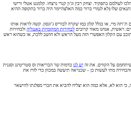
לכו לעולמם בתפקיד. יצחק רבין וג’ון קנדי נרצחו. קלמנט אטלי ורישי
בתנאים שלו (לא לגמרי ברור כמה האלצהיימר היה ברור בתקופה ההיא
ה מיי, או בגלל קלון כמו שקרה לבוריס ג’ונסון. קשה לראות אותו
ים: ראשית, אנחנו מאוד קרובים
לבחירות המקומיות באנגליה
ולבחירות
שסטארמר מסתובב עם הקלון האפשרי הזה מעל הראש ולא חושב ללכת, או כשהוא ראש
יתחמם על הקווים. את זה
יש לנו
בדמות שר הבריאות וס סטריטינג וסגנית
הבחירה מתי לעשות כן – שכנראה תיעשה במכוון כדי לזרז את
כי הוא לא, אלא כמה הוא יצליח להביא את חברי מפלגתו להישאר