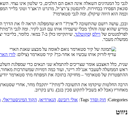
לגבי כל המנהיגים השאלה אינה האם הם הולכים, כי שלטון אינו נצחי. השאלות
סונאק הפסידו בבחירות. לווינסטון צ’רצ’יל, מרגרט ת’אצ’ר וטוני בלייר 
וכמה הוא היווה שיקול). ומה לגבי סטארמר?
ובכן, עושה רושם שהתשובה ל”איך?” היא שהמפלגה תראה לו את הדרך החוצ
מודיע שהוא שגה והולך מבלי שיעמידו אותו עם הגב לקיר. ומה לגבי ה”מת
לפרלמנטים של
ויילס
ו
סקוטלנד
, שיתקיימו כולן ב-7 במאי
ממשלת מעבר.
עדיף לזרוק אותו עכשיו או אחר-כך? קיר סטארמר (צילום:
לורן הארלי
שנית, כלל האצבע אומר שצריכים להתמלא שני תנאים כדי שמפלגת השלטו
ראש הממשלה לשעבר אנג’לה ריינר, ועוד כמה דמויות שמשתרכות מאחור. ה
ההתפטרות של סטארמר – מחזיקה בתוכה את המפתח מתי סטארמר יודיע 
הרבה החלטות שיקדמו את התשובה ל”מתי?” יתקבלו מחר, אחרי שסטארמר י
מאחוריו (אבל לא בשביל לתקוע סכין בגב). נדע בקרוב.
Categories:
חוק וסדר
Tags:
אולי רובינס
,
הגארדיאן
,
הקוד המיניסטריאלי
,
מ
ניווט