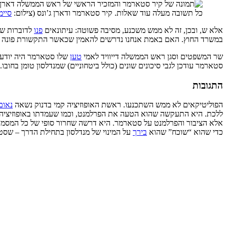
כל תשובה מעלה עוד שאלות. קיר סטארמר ודארן ג’ונס (צילום:
סיימו
אלא ש, ובכן, זה לא ממש משכנע, מסיבה פשוטה: עיתונאים
פנו
במשרד החוץ. האם באמת אנחנו נדרשים להאמין שכאשר התקשורת פונה לדאונינג 10 עדיין אסור ליידע את 
שר המשפטים וסגן ראש הממשלה דייוויד לאמי
טען
שלו סטארמר היה יודע ע
סטארמר עודכן לגבי סיכונים שונים (כולל ביטחוניים) שמנדלסון טומן בח
התגובות
הפוליטיקאים לא ממש השתכנעו. ראשת האופוזיציה קמי בדנוק נשאה
נאום
ללכת. היא התעקשה שהוא הטעה את הפרלמנט, וכמו שעמדתו באופוזיציה 
אלא הציבור והפרלמנט על סטארמר. היא דרשה שחרור סופי של כל המסמכים ה
כדי שהוא “שוכח” שהוא
בירך
על המינוי של מנדלסון בתחילת הדרך – שסט