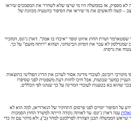
זה לא מספיק, אז בממשלה היו מי שרצו שלא לשחרר את המסמכים שיראו
 – קשה להאשים את מי שיראו את הסיפור כהטעיה מכוונת של
סטארמר ושרת החוץ איווט קופר “איבדו בו אמון”. דארן ג’ונס, המזכיר
שמנדלסון לא עבר את הסיווג הביטחוני, ושהוא “רותח מזעם” על כך.
שטוח את גרסתו.
מקורבי רובינס, לעובדי מדינה אסור לעדכן את הדרג הפוליטי בתוצאות
 העניין במשך שבועות, אבל חיכו לחוות דעת משפטית לפני שסיפרו
כך שהוא בא בטענות לעובדי המדינה על כך שנהגו לפי הכללים.
 על הסיפור יומיים לפני פרסום התחקיר של הגארדיאן, למה הוא לא
אלות
ענה דארן ג’ונס: עד לאותה נקודה הייתה למשרד החוץ הסמכות
יר שראש הממשלה תכנן הצהרה לפרלמנט למחר (ב’), ולא מיהר עם זה כדי