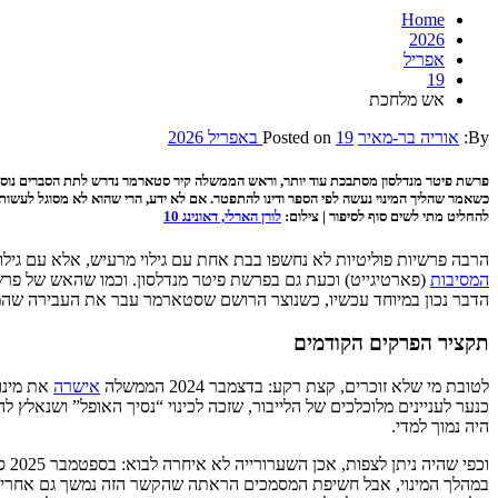
Home
2026
אפריל
19
אש מלחכת
By:
אוריה בר-מאיר
19 באפריל 2026
Posted on
פרשת פיטר מנדלסון מסתבכת עוד יותר, וראש הממשלה קיר סטארמר נדרש לתת הסברים נוספים.
כשאמר שהליך המינוי נעשה לפי הספר ודינו להתפטר. אם לא ידע, הרי שהוא לא מסוגל לעשות 
להחליט מתי לשים סוף לסיפור | צילום:
לורן הארלי, דאונינג 10
הרבה פרשיות פוליטיות לא נחשפו בבת אחת עם גילוי מרעיש, אלא עם גילו
המסיבות
(פארטיגייט) וכעת גם בפרשת פיטר מנדלסון. וכמו שהאש של פרש
הדבר נכון במיוחד עכשיו, כשנוצר הרושם שסטארמר עבר את העבירה שהמ
תקציר הפרקים הקודמים
לטובת מי שלא זוכרים, קצת רקע: בדצמבר 2024 הממשלה
אישרה
את מינוי
כנער לעניינים מלוכלכים של הלייבור, שזכה לכינוי “נסיך האופל” ושנאלץ ל
היה נמוך למדי.
וכפי שהיה ניתן לצפות, אכן השערורייה לא איחרה לבוא: בספטמבר 2025 סטארמר
במהלך המינוי, אבל חשיפת המסמכים הראתה שהקשר הזה נמשך גם אחרי ה