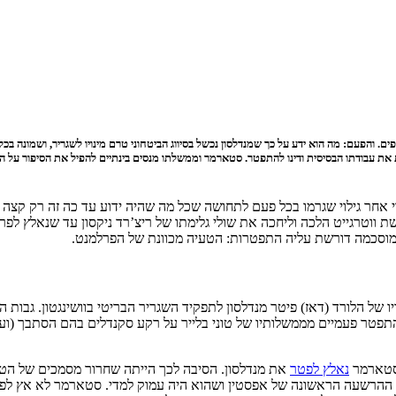
 והפעם: מה הוא ידע על כך שמנדלסון נכשל בסיווג הביטחוני טרם מינויו לשגריר, ושמונה בכ
את עבודתו הבסיסית ודינו להתפטר. סטארמר וממשלתו מנסים בינתיים להפיל את הסיפור על הדר
י אחר גילוי שגרמו בכל פעם לתחושה שכל מה שהיה ידוע עד כה זה רק קצה 
ת ווטרגייט הלכה וליחכה את שולי גלימתו של ריצ’רד ניקסון עד שנאלץ ל
וסכמה דורשת עליה התפטרות: הטעיה מכוונת של הפרלמנט.
ו של הלורד (דאז) פיטר מנדלסון לתפקיד השגריר הבריטי בוושינגטון. גבות 
התפטר פעמיים מממשלותיו של טוני בלייר על רקע סקנדלים בהם הסתבך (ועדיין
נאלץ לפטר
את מנדלסון. הסיבה לכך הייתה שחרור מסמכים של הטורף 
הרשעה הראשונה של אפסטין ושהוא היה עמוק למדי. סטארמר לא אץ לפטר 