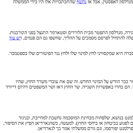
נדלסון לאפסטין, אבל אז
נחשף
שהתכתבויות אלו היו בידי הממשלה
ירה, מנדלסון התפטר מבית הלורדים וסטארמר התנצל בפני הקורבנות.
ה להתחיל לפרסם מסמכים על ההליך, שחשפו גם הם פגמים, ו
יש עוד
ברה היא שמקסוויני לחץ למינוי שלו ולחץ נגד הפיטורים שלו בספטמבר.
מר כבר הודיע על המינוי החדש. זה שם את עובדי משרד החוץ, שהיו
 הם בחרו באפשרות השנייה. שר החוץ דאז ושר המשפטים דהיום דייוויד
טת הפרלמנט בנושא, שלפחות מבחינת המוסכמה נחשבת למחייבת, ובניגוד
פגוע בביטחון או ביחסי החוץ). למעשה, כשהגארדיאן הפיץ את הסיפור,
מנט יפורסמו, וגם גורם ממשלתי אמר כך לגארדיאן.