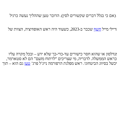
 עבר סיווג (אם כי בגלל דברים שקשורים לסין). הדובר טען שההליך נעשה כרגיל
ילי מייל
חשף
שכבר ב-2023, כשעוד היה ראש האופוזיציה, הצוות של
לסון או שהוא חסר כישורים עד-כדי-כך שלא ידע – ובכל מקרה עליו
 כראש הממשלה. לדבריה, מי שצריכים “לרתוח מזעם” הם לא סטארמר,
של בסיווג הביטחוני. ראש מפלגת הרפורמה נייג’ל פרג’
טען
גם הוא – תוך