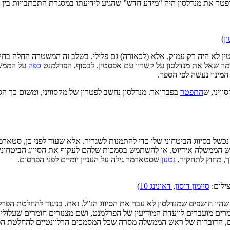
טר את מנדלסון היה “מידע חדש” שהגיע לידיעתו במסגרת התכתבויות בין מ
ן
)
ן לא היה רק עמוק, אלא (לכאורה) גם פלילי. בשלב זה המשטרה החלה בחק
רמר שאל את מנדלסון על קשריו עם אפסטין. לבסוף, הפרלמנט
כפה
על הממשל
ינוי נעשה לפי הספר.
ויני, ש
התפטר
בפברואר. מנדלסון נחשב לפטרון של מקסוויני, ומשום כך הס
נכשל בסיווג הביטחוני שלו כדי להתמנות לשגריר. אלא שעוד לפני כן, סטאר
אש הממשלה אידיוט, או להשתמש בסמכות שלהם לעקוף את הסיווג הביטחוני.
ך, מחוץ לתחקיר,
נטען
שסטארמר גילה על העניין יומיים לפני הפרסום.
צילום:
סיימון דוסון, דאונינג 10
)
חלק מהמסמכים שהיו חושפים שמנדלסון לא עבר את הסיווג הנ”ל. זאת, בניגוד להחל
 מועברים לוועדת המודיעין של הפרלמנט, ושם מצנזרים חומרים שעלולים ל
 הדוברות של ראש הממשלה מסרה שכל המסמכים הרלוונטיים להחלטת הפרל