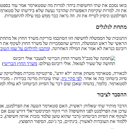
בואו נסכם את שתי החשיפות ביחד: למרות מה שסטארמר אמר עוד בספטמבר
את זה. למרות שקיימת האפשרות שהדבר נעשה שלא בידיעתו של סטארמר 
הפרלמנט וניסיון לטייח את זה. וזה נראה כבר ממש כמו עילה להתפטרות.
מתחת לגלגלים
התגובות של הממשלה לחשיפה הזו הסתכמו בזריקת משרד החוץ אל מתחת לגלגל
הראשי של ראש הממשלה, הודיע שהסמכויות של משרד החוץ לעקוף את הסי
רובינס כנראה לא אמר את המילה האחרונה, ו
מתכנן להילחם על שמו הטוב
.
תחושה של שעיר לעזאזל. אולי רובינס (צילום:
משרד החוץ הבריטי
)
לכאורה, סטארמר משחק אותה “לא יודע”, פרקטיקה מוכרת מפוליטיקה של מד
סיווג ביטחוני כזה או אחר.
לפי סקיי ניוז
, שתי עובדות מדינה בכירות – מזכי
לסטארמר. כלומר, בהנחה שאכן שום דבר על הסיווג הביטחוני לא עולה למ
ההסבר לציבור
הדבר מותיר שתי שאלות: ראשית, האם סטארמר הטעה את הפרלמנט, אפילו ב
עדכן את הפרלמנט לפני החשיפה? הרי הקוד המיניסטריאלי דורש שגם אם 
לעקוף את הסיווג הביטחוני (דבר שהוא טוען שלמד בזכות אותה חשיפה), כ
ללמוד את העובדות לאשורן. בינתיים, כך ג’ונס, הסיפור התפוצץ.