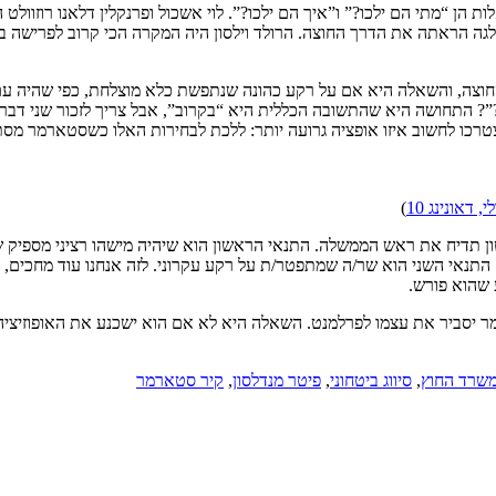
 הן “מתי הם ילכו?” ו”איך הם ילכו?”. לוי אשכול ופרנקלין דלאנו רוזוולט ה
המפלגה הראתה את הדרך החוצה. הרולד וילסון היה המקרה הכי קרוב לפרישה 
ה, והשאלה היא אם על רקע כהונה שנתפשת כלא מוצלחת, כפי שהיה עם ת’רז
י?”? התחושה היא שהתשובה הכללית היא “בקרוב”, אבל צריך לזכור שני דבר
. כלומר, בלייבור יצטרכו לחשוב איזו אופציה גרועה יותר: ללכת לבחירות האלו כ
, דאונינג 10
)
ן תדיח את ראש הממשלה. התנאי הראשון הוא שיהיה מישהו רציני מספיק ש
תנאי השני הוא שר/ה שמתפטר/ת על רקע עקרוני. לזה אנחנו עוד מחכים, ו
שהוא פורש.
סביר את עצמו לפרלמנט. השאלה היא לא אם הוא ישכנע את האופוזיציה, 
שרד החוץ
,
סיווג ביטחוני
,
פיטר מנדלסון
,
קיר סטארמר