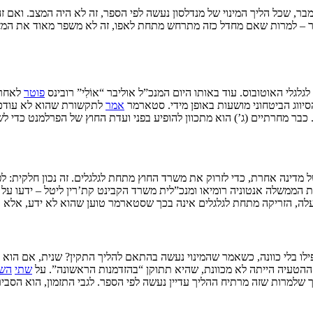
, שכל הליך המינוי של מנדלסון נעשה לפי הספר, זה לא היה המצב. ואם 
– למרות שאם מחדל כזה מתרחש מתחת לאפו, זה לא משפר מאוד את המצב
י האוטובוס. עוד באותו היום המנכ”ל אוליבר “אוֹלִי” רובינס
פוטר
לאחר ש
ווג הביטחוני מושעות באופן מידי. סטארמר
אמר
לתקשורת שהוא לא עודכן 
 כבר מחרתיים (ג’) הוא מתכוון להופיע בפני ועדת החוץ של הפרלמנט כדי ל
ינה אחרת, כדי לזרוק את משרד החוץ מתחת לגלגלים. זה נכון חלקית: לפי 
רת הממשלה אנטוניה רומיאו ומנכ”לית משרד הקבינט קת’רין ליטל – ידעו על
עלה, הזריקה מתחת לגלגלים אינה בכך שסטארמר טוען שהוא לא ידע, אלא ב
לי כוונה, כשאמר שהמינוי נעשה בהתאם להליך התקין? שנית, אם הוא ידע
ההטעיה הייתה לא מכוונת, שהיא תתוקן “בהזדמנות הראשונה”. על
שתי
הש
ך שלמרות שזה מרתיח ההליך עדיין נעשה לפי הספר. לגבי התזמון, הוא הסב