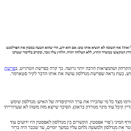
ל זאת? אף תשובה לא תוציא אותו טוב: אם הוא ידע, הרי שהוא הטעה במכוון את הפרלמנט
ג המקצועי במשרד החוץ, ללא הצלחה יתרה. הלחץ עליו גובר, ובקרוב בלייבור יצטרכו
הקרחון ושהמציאות הרבה יותר גרועה. כך קרה בפרשת ווטרגייט, ב
פרשת
פרוש, כעת נראה שפרשת מנדלסון עושה את אותו הדבר לקיר סטארמר.
הורמו מצד כל מי שהכירו את ערך הוויקיפדיה של האיש: מנדלסון שימש
 קיבל עוד מינוי מגורדון בראון). הסיכוי שייצא מזה משהו לא שערורייתי
המיני ג’פרי אפסטין. הקשרים בין מנדלסון לאפסטין היו ידועים עוד
את מנדלסון ולמעשה נלחם עליו במשך יומיים, עד שכבר היה ברור