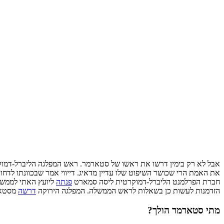
אבל לא רק בימין דרשו את ראשו של סטארמר. ראש המפלגה הליברל-דמוקרטי
את האמת הרי שכושר השיפוט שלו עדיין מדאיג. דייווי אמר שבכוונתו ל
חברת הפרלמנט הליברל-דמוקרטית ליסה סמארט
פנתה
ליועץ האתי לממשלה
הזדמנות לעשות כן בשאלות לראש הממשלה. המפלגה הירוקה
דרשה
מסטאר
מתי סטארמר הולך?