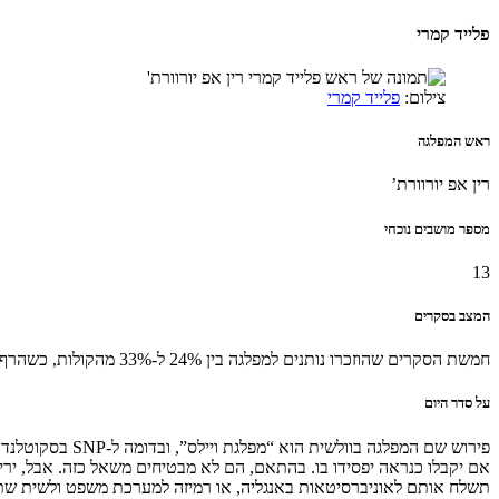
פלייד קמרי
צילום:
פלייד קמרי
ראש המפלגה
רין אפ יורוורת’
מספר מושבים נוכחי
13
המצב בסקרים
חמשת הסקרים שהוזכרו נותנים למפלגה בין 24% ל-33% מהקולות, כשהרף הגבוה מגיע מאותו סקר שבחן יותר מאלף משתתפים
על סדר היום
פירוש שם המפלג
אם יקבלו כנראה יפסידו בו. בהתאם, הם לא מבטיחים משאל כזה. אבל, ירי
תשלח אותם לאוניברסיטאות באנגליה, או רמיזה למערכת משפט ולשית שתה