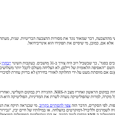
 מההצבעה, דבר שמאוד נוגד את מסורות ההצבעה הבריטיות. שנית, מעתה וה
אלא אם, כמובן, מי שיסיים את תפקידו הוא אינדיבידואל.
’, כך שבשביל רוב היה צורך ב-31 מושבים. בעקבות השינוי
ייבחרו
גת השלטון היחידה מאז שהסנד’ החל לפעול ב-1999 (אז תחת השם “האסיפה הלאומית של ויילס), לא הצליח
 אם מווסתת מעט על-ידי החלוקה לאזורי בחירה) לא בדיוק עוזרת לסיכויים
שמעניינים את המצביעים הוולשים יהיו משבר יוקר המחיה במקום הראש
כל מקרה, למרות שהפוליטיקה נועדה לשרת את המדיניות, הפוליטיקה היא-ה
צפוי להסתיים בקרוב
. מי שכנראה תיקח את הב
 לשמרנים ולליברל-דמוקרטים בהצלחה. או במילותיו של חיים יבין, “גבירות
ממש. לא רק זאת, אלא שאם אכן פלייד קמרי תעמיד שר ראשון, בהנחה שבסקוטלנד ה-SNP ייבחרו לעו