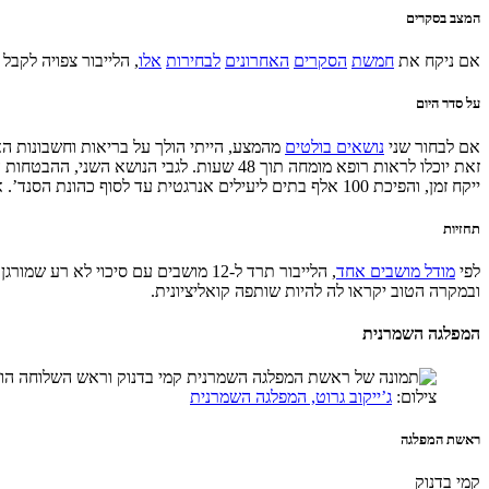
המצב בסקרים
אם ניקח את
חמשת
הסקרים
האחרונים
לבחירות
אלו
, הלייבור צפויה לקבל בין 13% ל-20% מהקולות. היחידי שסקר יותר מאלף איש 
על סדר היום
אם לבחור שני
נושאים בולטים
זאת יוכלו לראות רופא מומחה תוך 48 שעות
ייקח זמן, והפיכת 100 אלף בתים ליעילים אנרגטית עד לסוף כהונת הסנד’. אבל באופן כללי, אין פה מצע מהפכני במיוחד ודווקא מקווים למתג את הלייבור כמפלגת היציבות.
תחזיות
לפי
מודל מושבים אחד
, הלייבור תרד ל-12 מושבים עם סיכוי לא רע שמורגן תאבד את המושב שלה.
ובמקרה הטוב יקראו לה להיות שותפה קואליציונית.
המפלגה השמרנית
צילום:
ג’ייקוב גרוט, המפלגה השמרנית
ראשת המפלגה
קמי בדנוק