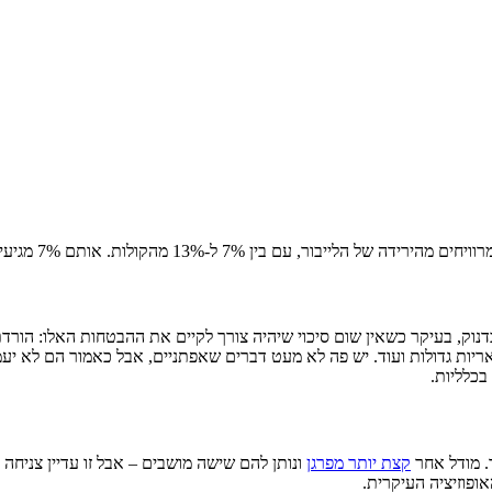
קולות. אותם 7% מגיעים מהסקר היחידי עם יותר מאלף נשאלים
ק, בעיקר כשאין שום סיכוי שיהיה צורך לקיים את ההבטחות האלו: הורדת
י על חוות רוח וחוות סולאריות גדולות ועוד. יש פה לא מעט דברים שאפתניים, אבל כאמו
בכלליות.
. מודל אחר
קצת יותר מפרגן
ונותן להם שישה מושבים – אבל זו עדיין צניחה
ופוזיציה העיקרית.