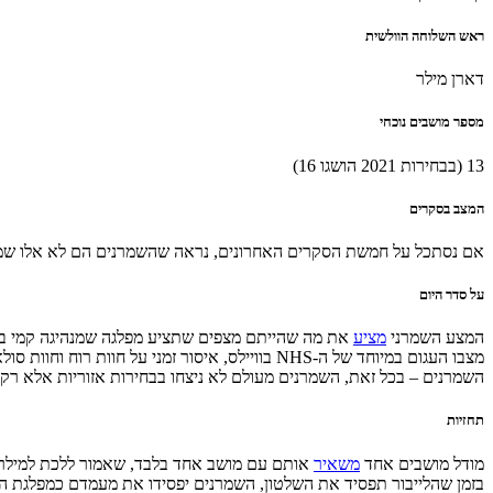
ראש השלוחה הוולשית
דארן מילר
מספר מושבים נוכחי
13 (בבחירות 2021 הושגו 16)
המצב בסקרים
אם נסתכל על חמשת הסקרים האחרונים, נראה שהשמרנים הם לא אלו שמרוויחים מהירידה של הלייבור, עם בין 7% ל-13% מה
על סדר היום
המצע השמרני
מציע
את מה שהייתם מצפים שתציע מפלגה שמנהיגה קמי בדנו
מצבו העגום במיוחד של ה-NHS בוויילס, איסור זמנ
השמרנים – בכל זאת, השמרנים מעולם לא ניצחו בבחירות אזוריות אלא רק 
תחזיות
מודל מושבים אחד
משאיר
אותם עם מושב אחד בלבד, שאמור ללכת למילר
בזמן שהלייבור תפסיד את השלטון, השמרנים יפסידו את מעמדם כמפלגת הא