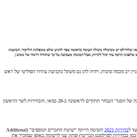
בחירה, וגם כי לראשונה מאז שלוויילס יש ממשלה משלה העומד בראשה צפוי להגיע שלא ממפלגת הלייבור. הטוענת
 שלפנינו הרבה עוד יכול לקרות, אבל המגמה מצביעה על כך שתהיה דרמה של ממש |
יין רב מכמה סיבות, ויהיה להן גם משקל בקביעת עתידו הפוליטי של ראש
, כמו הבחירות לפרלמנט הסקוטי והבחירות המקומיות באנגליה, ב-7 במאי, כשספירת הקולות תחל ביום שאחרי. הישיבה הראשונה של הסנד’ הנבחר תתקיים לראשונה ב-28 במאי, והבחירות לשר הראשון
ד ל
בחירות 2021
השיטה הייתה “שיטת החברים הנוספים” (Additional
: פתק אחד לנציג בודד של מחוז הבחירה (כמו בבחירות לפרלמנט הבריטי) ופתק שני לרשימה באופן שמזכיר את