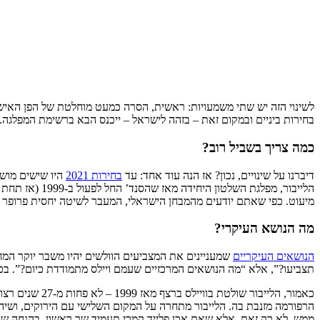
לשינוי הזה יש שתי משמעויות: ראשית, הסרה כמעט מוחלטת של הפן האישי
בחירות ביניים ובמקום זאת – בזהה לישראל – ייכנס הבא ברשימת המפלגה. 
כמה צריך בשביל רוב?
דיברנו על שינויים, נכון? אז הנה עוד אחד: עד
בחירות 2021
היו שישים מושבים בסנד
הלייבור, מפל
מיעוט. כפי שאתם יודעים מהמבחן הישראלי, המעבר לשיטה יחסית פרופר (גם
מה הנושא העיקרי?
הנושאים העיקריים
תצביעו?”, אלא “מה הנושאים המרכזיים שעמם ויילס מתמודדת כיום?”. ב
כאמור, הלייבור שולטת בוויילס ברצף מאז 1999 – לא פחות מ-27 שנים רצופות. לפי הסקרים, הדבר הזה
הרפורמה מזנבת בה. הלייבור מתחרה על המקום השלישי עם הירוקים, ושיהיה