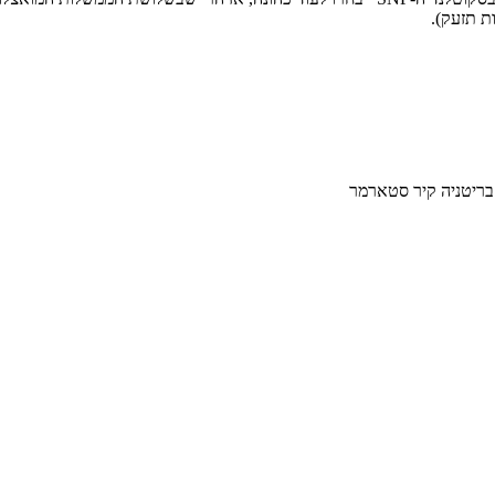
ת תזעק).