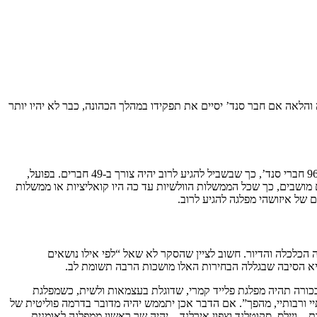
לאה אם חבר סנד’ יסיים את תפקידו במהלך הכהונה, כבר לא יהיו יותר
96 חברי סנד’, כך שבשביל להגיע לרוב יהיה צורך ב-49 חברים. בפועל,
ה מעולם לקבל יותר משלושים מושבים, כך שכל הממשלות הוולשיות עד כה היו קואליציות או ממשלות
 של איזושהי מפלגה להגיע לרוב.
ון ואחריו מצב ה-NHS. ההגירה רק במקום השלישי, ואחריה הכלכלה והדיור. חשוב לציין שהסקר לא שאל “לפי אילו נושאים
יא הסיבה שבגללה הבחירות האלו מושכות הרבה תשומת לב.
כורה תהיה מפלגת פלייד קמרי, שדוגלת בעצמאות ולשית, כשמפלגת
יי ורבותיי, מהפך”. אם הדבר אכן יתממש יהיה מדובר בדרמה פוליטית של
ד כהונה, אז הרי שבשלושת הממשלות המואצלות – ויילס, סקוטלנד וצפון אירלנד – יהיה שר ראשון ממפלגה לאומנית