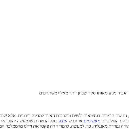
ה בוולשית הוא “מפלגת ויילס”, ובדומה ל-SNP בסקוטלנד, גם שם תומכים בעצמאות ולשית ובהפיכת האז
ביהם הפוליטיים
מאשימים
אותם שה
מצע
כולל הבטחות שלמעשה יהפכו את וי
יה נפרדת מאנגליה. כך, למעשה, להפריד דה פקטו את ויילס מהממלכה המ