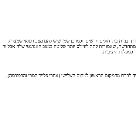
 האנרגיה. בראשון, שתי הבטחות משמעותיות הן להקצות 4 מיליארד ליש”ט לצורך בניית בתי חולים חדשים, וכמו כן שמי שיש להם מצב רפואי שמצדיק
ת כוח מאנרגיה מתחדשת, שאמורות לתת לוויילס יותר שליטה במצב האנרגטי שלה אבל זה
היא צפויה לרדת מהמקום הראשון למקום השלישי (אחרי פלייד קמרי והרפורמה),