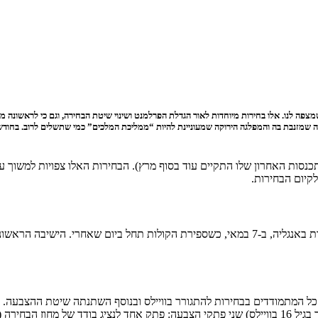
חירות 2026, וזו הזדמנות מצוינת לעבור על מה שמצפה לנו. אלו בחירות מיוחדות לאור הגדלת הפרלמנט ושינוי שיטת ה
ה שמזנבת בה והמפלגה הירוקה שמעוניינת להיות “ממליכת המלכים” כמי שתשלים לרוב. בחודש
נסות האחרון שלו התקיים עוד בסוף מרץ). הבחירות האלו צפויות למשוך ענ
קיום הבחירות.
ל המתמודדים בבחירות להתגורר בוויילס ובנוסף השתנתה שיטת ההצבעה. ע
Member System, או בקיצור AMS), בה הבוחרים (שמתחילים להצביע כבר בגיל 16 בוויילס) שני פתקי הצבעה