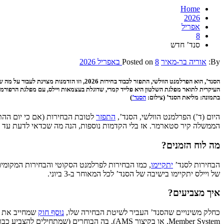
Home
2026
אפריל
8
סנד’ חדש
By:
אוריה בר-מאיר
8 באפריל 2026
Posted on
הסנד’, הוא הפרלמנט הוולשי, התפזר לכבוד ב
העיקרית לתואר מפלגת השלטון היא פלייד קמרי, שדוגלת בעצמאות ויילס, עם מפלגת הרפורמ
בתמונה: מליאת הסנד’ (צילום:
הסנד’
)
היום (ד’) הפרלמנט הוולשי, הסנד’,
התפזר
לטובת הבחירות (אם כי יום ההתכ
הממשלה קיר סטארמר. אז בלי הקדמות נוספות, הנה מה שכדאי לדעת עד ל
מה לוח הזמנים?
הבחירות לסנד’
יתקיימו
של ויילס יתקיימו בישיבה של הסנד’ לכל המאוחר ב-3 ביוני.
איך מצביעים?
כחלק משינויים שהסנד’ העביר לשיטת הבחירה שלו,
נוסף חוק
שמחייב את כ