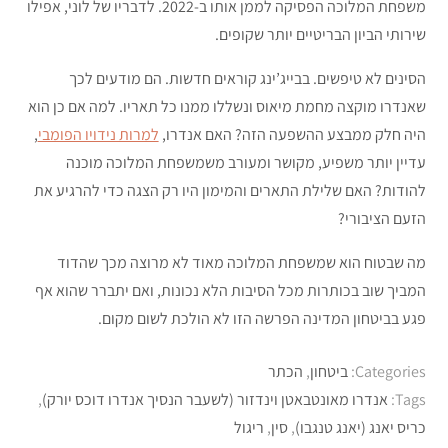
משפחת המלוכה הפסיקה לממן אותו ב-2022. לדבריו של לוני, אפילו
שירותי הביון הבריטיים יותר שקופים.
הסינים לא טיפשים. בבייג’ינג קוראים חדשות. הם מודעים לכך
שאנדרו מוקצה מחמת מיאוס ונשללו ממנו כל תאריו. למה אם כן הוא
היה חלק ממבצע ההשפעה הזה? האם אנדרו,
למרות נידויו הפומבי
,
עדיין יותר משפיע, מקושר ומעורב משמשפחת המלוכה מוכנה
להודות? האם שלילת התארים והמימון היו רק הצגה כדי להרגיע את
הזעם הציבורי?
מה שבטוח הוא שמשפחת המלוכה מאוד לא מרוצה מכך שהדוד
המביך שוב בכותרות מכל הסיבות הלא נכונות, ואם יתברר שהוא אף
פגע בביטחון המדינה הפרשה הזו לא הולכת לשום מקום.
Categories:
ביטחון
,
הכתר
Tags:
אנדרו מאונטבאטן וינדזור (לשעבר הנסיך אנדרו דוכס יורק)
,
כריס יאנג (יאנג טנגבו)
,
סין
,
ריגול