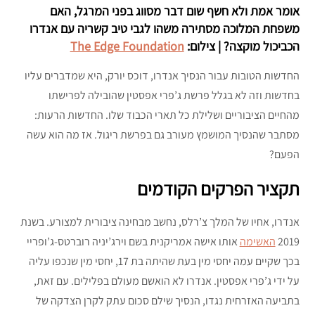
אומר אמת ולא חשף שום דבר מסווג בפני המרגל, האם
משפחת המלוכה מסתירה משהו לגבי טיב קשריה עם אנדרו
הכביכול מוקצה? | צילום:
The Edge Foundation
החדשות הטובות עבור הנסיך אנדרו, דוכס יורק, היא שמדברים עליו
בחדשות וזה לא בגלל פרשת ג’פרי אפסטין שהובילה לפרישתו
מהחיים הציבוריים ושלילת כל תארי הכבוד שלו. החדשות הרעות:
מסתבר שהנסיך המושמץ מעורב גם בפרשת ריגול. אז מה הוא עשה
הפעם?
תקציר הפרקים הקודמים
אנדרו, אחיו של המלך צ’רלס, נחשב מבחינה ציבורית למצורע. בשנת
2019
האשימה
אותו אישה אמריקנית בשם וירג’יניה רוברטס-ג’ופריי
בכך שקיים עמה יחסי מין בעת שהיתה בת 17, יחסי מין שנכפו עליה
על ידי ג’פרי אפסטין. אנדרו לא הואשם מעולם בפלילים. עם זאת,
בתביעה האזרחית נגדו, הנסיך שילם סכום עתק לקרן הצדקה של