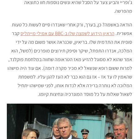
ג’ופריי והביע צער על הסבל שהיא ונשים נוספות חוו כתוצאה
מהפרשה.
הודאה באשמה? כן, בערך, ורק אחרי שאנדרו סיים לעשות כל טעות
אפשרית.
הראיון הידוע לשמצה שלו ב-BBC עם אמילי מייתליס
קבר
סופית את התדמית שלו. בריאיון, שכנראה אושר משום מה על ידי
המלכה, אנדרו התפתל, שיקר וסיפק תירוצים מופרכים (למשל, הוא
אמר שהוא לא מסוגל להזיע מאז הטראומה שחווה במלחמת פוקלנד,
למרות ששום רופא שנשאל לא מכיר מקרה דומה). אם עוד היה מישהו
שהאמין לו עד אז – אז גם הוא כבר לא העז להגן עליו. למשפחת
המלוכה לא נותרה ברירה אלא לנדות אותו, לפני שמישהו יתחיל
לשאול שאלות על כל מוסד המונרכיה ונחיצות קיומו.