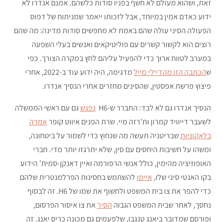
זאת, ושהוא מעולם לא חשף בפניו סודות כלשהם. אמנם אנדרו לא
ידוע כאדם אמין במיוחד, אבל לזכותו ייאמר שמניתוח של דפוס
הפעולה הסיני עולה שהם באמת לא מחפשים סודות מדינה: מה שהם
רוצים הוא לקשור קשרים עם פוליטיקאים ואנשים בעלי השפעה
במערב לטווח ארוך כדי להפעיל עליהם לחץ במקרה הצורך. כפי
ש
הכתבה הזו מהדיילי מייל
מדגימה, היה ידוע עוד ב-2022, אחרי
פיצוץ פרשת אפסטין, שהסינים מחזרים אחרי הנסיך אנדרו.
הנסיך אנדרו גם לא לבד: התברר ש-H6
נפגש
גם עם ראשי הממשלה
לשעבר דייוויד קמרון ות’רזה מיי. שרת הפנים איווט קופר
אמרה
בלאקוניות
שבריטניה תעשה מה שנחוץ כדי לשמור על ביטחונה,
ומשהו על חשיבות היחסים עם סין, שלא יתרגזו יותר מדי. חברי
האופוזיציה מהימין, כולל אנשי הרפורמה ואיין דאנקן-סמית’ הידוע
בקו האנטי סיני שלו,
איימו
להשתמש בחסינות הפרלמנטרית שלהם
כדי להפר את צו בית המשפט ולחשוף את שמו של H6. זה לבסוף
נחסך, לאחר שבית המשפט הגבוה
הסיר
את צו איסור הפרסום,
ופורסם שמדובר ביאנג טנגבו, שלפעמים גם מכונה כריס יאנג. זה